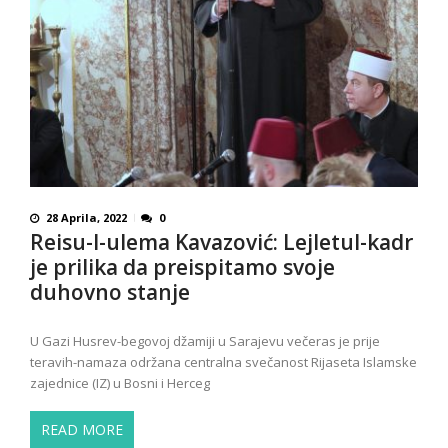
28 Aprila, 2022
0
Reisu-l-ulema Kavazović: Lejletul-kadr
je prilika da preispitamo svoje
duhovno stanje
U Gazi Husrev-begovoj džamiji u Sarajevu večeras je prije
teravih-namaza održana centralna svečanost Rijaseta Islamske
zajednice (IZ) u Bosni i Herceg
READ MORE