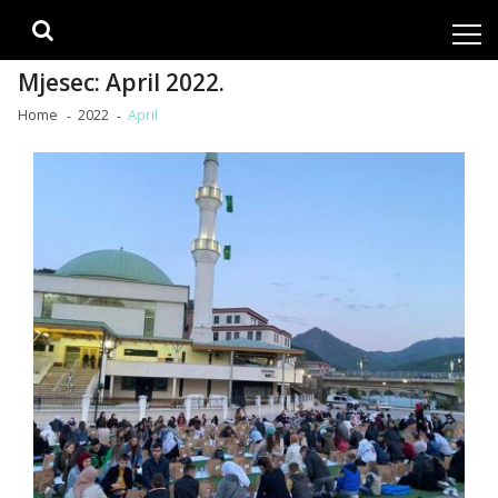
Skip
Skip
to
to
navigation
content
Mjesec:
April 2022.
Home
2022
April