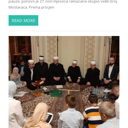
pauze, ponovo je 27. noći mjeseca ramazana okupio veliki broj
Mostaraca. Prema procjen
READ MORE