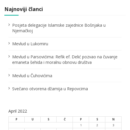
a
Najnoviji članci
g
i
Posjeta delegacije Islamske zajednice Bošnjaka u
n
Njemačkoj
a
Mevlud u Lukomiru
t
i
Mevlud u Parsovićima: Refik ef. Delić pozvao na čuvanje
o
emaneta šehida i moralnu obnovu društva
n
Mevlud u Čuhovićima
Svečano otvorena džamija u Repovcima
April 2022
P
U
S
Č
P
S
N
1
2
3