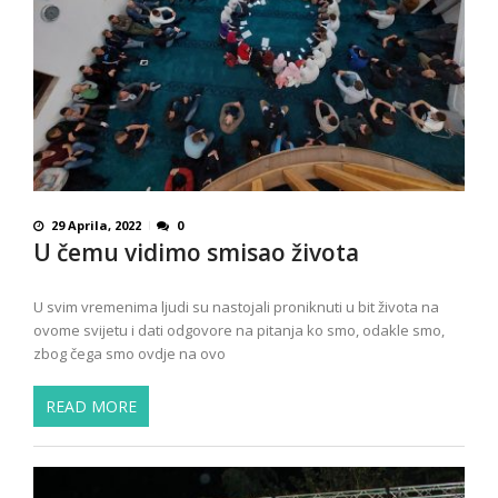
29 Aprila, 2022
0
U čemu vidimo smisao života
U svim vremenima ljudi su nastojali proniknuti u bit života na
ovome svijetu i dati odgovore na pitanja ko smo, odakle smo,
zbog čega smo ovdje na ovo
READ MORE