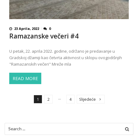
23 Aprila, 2022
0
Ramazanske večeri #4
U petak, 22. aprila 2022. godine, održano je predavanje u
Gradskoj džamiji kao četvrta aktivnost u sklopu ovogodišnjih
"Ramazanskih večeri" Mreže mla
READ MORE
P
o
…
1
2
4
Slijedeće
s
t
s
Search
p
for: