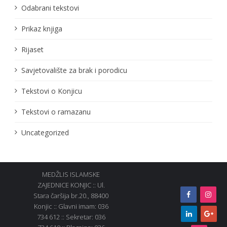
Odabrani tekstovi
Prikaz knjiga
Rijaset
Savjetovalište za brak i porodicu
Tekstovi o Konjicu
Tekstovi o ramazanu
Uncategorized
MEDŽLIS ISLAMSKE
ZAJEDNICE KONJIC :: Ul.
Stara čaršija br.20., 88400
Konjic :: Glavni imam: 036
734 612 :: Sekretar: 036