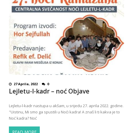
27 Aprila, 2022
0
Lejletu-l-kadr – noć Objave
Lejletu-l-kadr nastupa u akšam, u srijedu 27. aprila 2022. godine.
"Uistinu, Mi smo ga spustili u Noći kadra! A znaš li ti kakva je to
Noć kadra? Noć
READ MORE