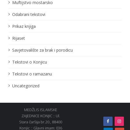
Muftijstvo mostarsko
Odabrani tekstovi
Prikaz knjiga
Rijaset
Savjetovalište za brak i porodicu
Tekstovi o Konjicu
Tekstovi o ramazanu
Uncategorized
MEDŽLIS ISLAMSKE
ZAJEDNICE KONJIC :: Ul.
Stara čaršija br.20., 88400
Konjic :: Glavni imam: 036