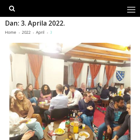
Skip
Skip
to
to
navigation
content
Dan:
3. Aprila 2022.
Home
2022
April
3