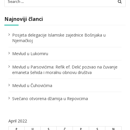
for:
Najnoviji članci
Posjeta delegacije Islamske zajednice Bošnjaka u
Njemačkoj
Mevlud u Lukomiru
Mevlud u Parsovićima: Refik ef. Delić pozvao na čuvanje
emaneta šehida i moralnu obnovu društva
Mevlud u Čuhovićima
Svečano otvorena džamija u Repovcima
April 2022
P
U
S
Č
P
S
N