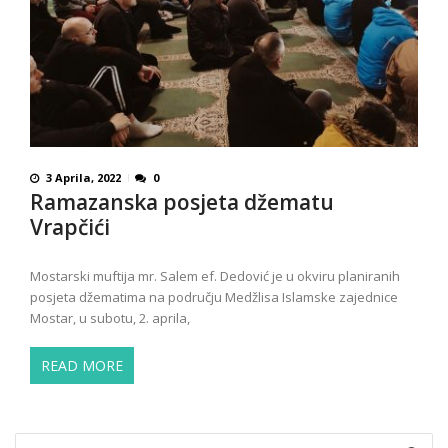
3 Aprila, 2022
0
Ramazanska posjeta džematu
Vrapčići
Mostarski muftija mr. Salem ef. Dedović je u okviru planiranih
posjeta džematima na području Medžlisa Islamske zajednice
Mostar, u subotu, 2. aprila,
READ MORE
Search