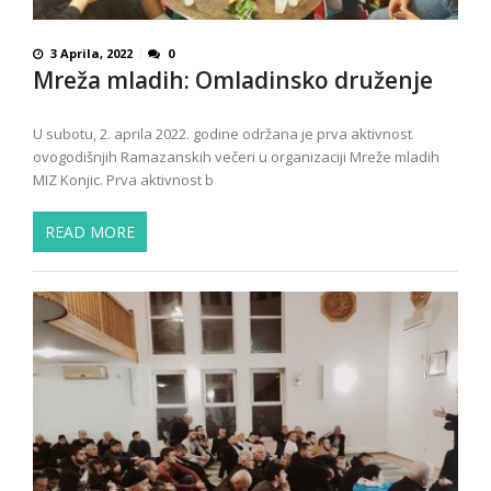
3 Aprila, 2022
0
Mreža mladih: Omladinsko druženje
U subotu, 2. aprila 2022. godine održana je prva aktivnost
ovogodišnjih Ramazanskih večeri u organizaciji Mreže mladih
MIZ Konjic. Prva aktivnost b
READ MORE