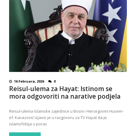
16 Februara, 2026
0
Reisul-ulema za Hayat: Istinom se
mora odgovoriti na narative podjela
Reisul-ulema Islamske zajednice u Bosni i Hercegovini Husein-
ef. Kavazović izjavio je u razgovoru za TV Hayat da je
islamofobija u poras