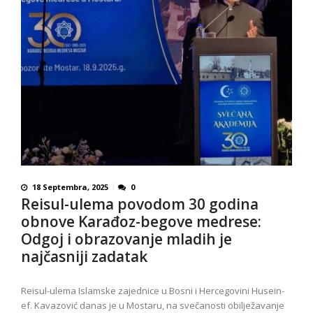
18 Septembra, 2025
0
Reisul-ulema povodom 30 godina
obnove Karađoz-begove medrese:
Odgoj i obrazovanje mladih je
najčasniji zadatak
Reisul-ulema Islamske zajednice u Bosni i Hercegovini Husein-
ef. Kavazović danas je u Mostaru, na svečanosti obilježavanje