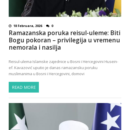
18 Februara, 2026
0
Ramazanska poruka reisul-uleme: Biti
Bogu pokoran – privilegija u vremenu
nemorala i nasilja
Reisul-ulema Islamske zajednice u Bosni i Hercegovini Husein-
ef. Kavazović uputio je danas ramazansku poruku
muslimanima u Bosni i Hercegovini, domovi
READ MORE