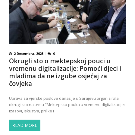
2 Decembra, 2025
0
Okrugli sto o mektepskoj pouci u
vremenu digitalizacije: Pomoći djeci i
mladima da ne izgube osjećaj za
čovjeka
Uprava za vjerske poslove danas je u Sarajevu organizirala
okrugli sto na temu "Mektepska pouka u vremenu digitalizacije:
Izazovi, iskustva, prilike i
READ MORE