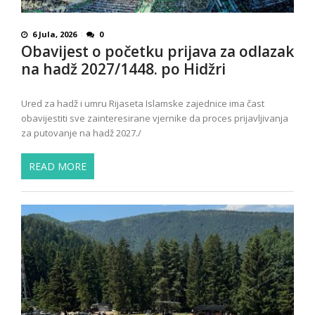
6 Jula, 2026
0
Obavijest o početku prijava za odlazak
na hadž 2027/1448. po Hidžri
Ured za hadž i umru Rijaseta Islamske zajednice ima čast
obavijestiti sve zainteresirane vjernike da proces prijavljivanja
za putovanje na hadž 2027./
READ MORE