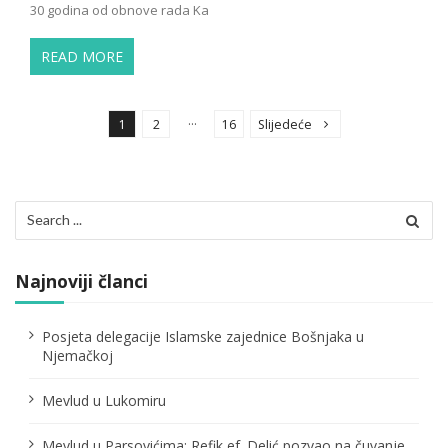
30 godina od obnove rada Ka
READ MORE
P
o
…
1
2
16
Slijedeće
s
t
s
Search
p
for:
a
Najnoviji članci
g
i
Posjeta delegacije Islamske zajednice Bošnjaka u
n
Njemačkoj
a
Mevlud u Lukomiru
t
i
Mevlud u Parsovićima: Refik ef. Delić pozvao na čuvanje