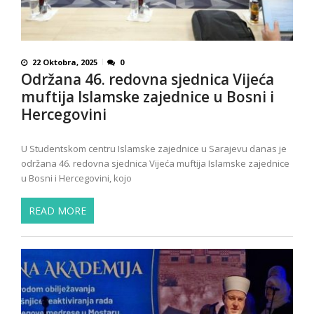
22 Oktobra, 2025
0
Održana 46. redovna sjednica Vijeća
muftija Islamske zajednice u Bosni i
Hercegovini
U Studentskom centru Islamske zajednice u Sarajevu danas je
održana 46. redovna sjednica Vijeća muftija Islamske zajednice
u Bosni i Hercegovini, kojo
READ MORE