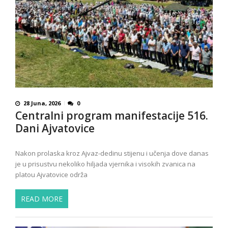
28 Juna, 2026
0
Centralni program manifestacije 516.
Dani Ajvatovice
Nakon prolaska kroz Ajvaz-dedinu stijenu i učenja dove danas
je u prisustvu nekoliko hiljada vjernika i visokih zvanica na
platou Ajvatovice održa
READ MORE