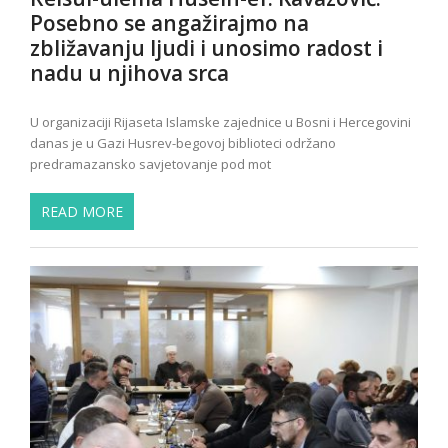
Posebno se angažirajmo na
zbližavanju ljudi i unosimo radost i
nadu u njihova srca
U organizaciji Rijaseta Islamske zajednice u Bosni i Hercegovini
danas je u Gazi Husrev-begovoj biblioteci održano
predramazansko savjetovanje pod mot
READ MORE