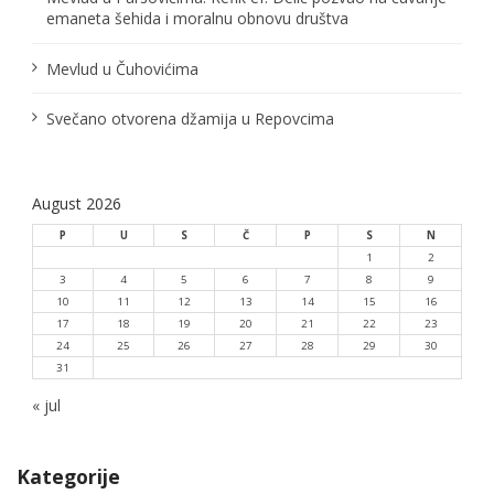
o
emaneta šehida i moralnu obnovu društva
n
Mevlud u Čuhovićima
Svečano otvorena džamija u Repovcima
August 2026
P
U
S
Č
P
S
N
1
2
3
4
5
6
7
8
9
10
11
12
13
14
15
16
17
18
19
20
21
22
23
24
25
26
27
28
29
30
31
« jul
Kategorije