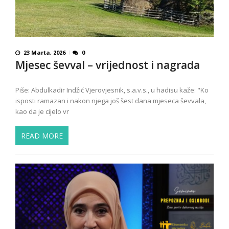
23 Marta, 2026
0
Mjesec ševval – vrijednost i nagrada
Piše: Abdulkadir Indžić Vjerovjesnik, s.a.v.s., u hadisu kaže: "Ko
isposti ramazan i nakon njega još šest dana mjeseca ševvala,
kao da je cijelo vr
READ MORE