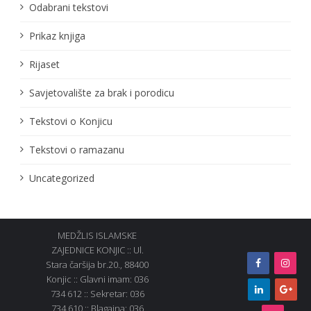
Odabrani tekstovi
Prikaz knjiga
Rijaset
Savjetovalište za brak i porodicu
Tekstovi o Konjicu
Tekstovi o ramazanu
Uncategorized
MEDŽLIS ISLAMSKE
ZAJEDNICE KONJIC :: Ul.
Stara čaršija br.20., 88400
Konjic :: Glavni imam: 036
734 612 :: Sekretar: 036
734 610 :: Blagajna: 036