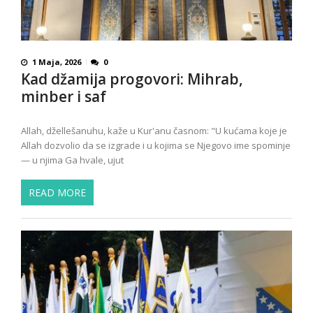
1 Maja, 2026
0
Kad džamija progovori: Mihrab,
minber i saf
Allah, džellešanuhu, kaže u Kur'anu časnom: "U kućama koje je
Allah dozvolio da se izgrade i u kojima se Njegovo ime spominje
— u njima Ga hvale, ujut
READ MORE