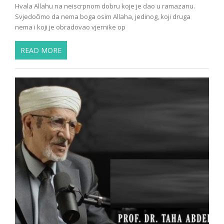
Hvala Allahu na neiscrpnom dobru koje je dao u ramazanu.
Svjedočimo da nema boga osim Allaha, jedinog, koji druga
nema i koji je obradovao vjernike op
READ MORE