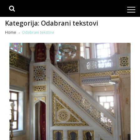
Skip
Skip
to
to
navigation
content
Kategorija:
Odabrani tekstovi
Home
Odabrani tekstovi