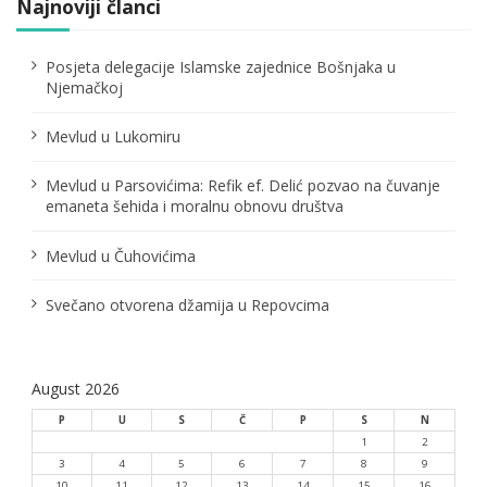
Najnoviji članci
g
i
Posjeta delegacije Islamske zajednice Bošnjaka u
n
Njemačkoj
a
Mevlud u Lukomiru
t
i
Mevlud u Parsovićima: Refik ef. Delić pozvao na čuvanje
o
emaneta šehida i moralnu obnovu društva
n
Mevlud u Čuhovićima
Svečano otvorena džamija u Repovcima
August 2026
P
U
S
Č
P
S
N
1
2
3
4
5
6
7
8
9
10
11
12
13
14
15
16