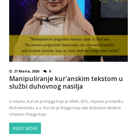
21 Marta, 2026
0
Manipuliranje kur'anskim tekstom u
službi duhovnog nasilja
U islamu, Kur'an je knjiga koju je Allah, dž.š., objavio poslaniku
Muhammedu, a.s. Kur'an je knjiga koja nije doživjela nikakve
izmjene i knjiga koju
READ MORE