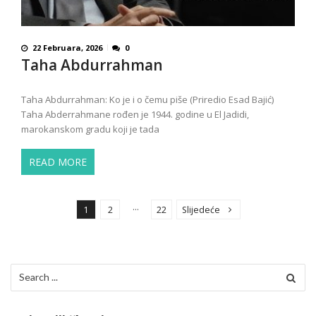
22 Februara, 2026
0
Taha Abdurrahman
Taha Abdurrahman: Ko je i o čemu piše (Priredio Esad Bajić)
Taha Abderrahmane rođen je 1944. godine u El Jadidi,
marokanskom gradu koji je tada
READ MORE
P
o
…
1
2
22
Slijedeće
s
t
s
Search
p
for:
a