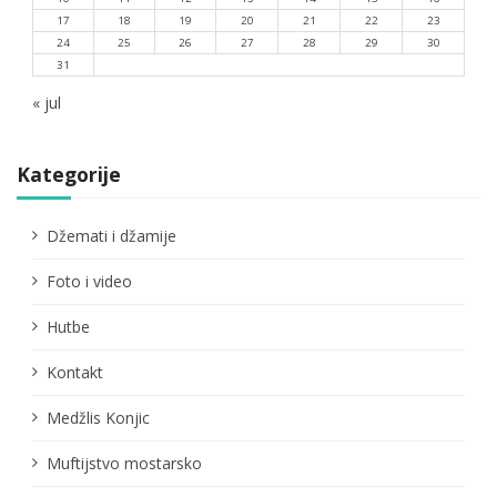
17
18
19
20
21
22
23
24
25
26
27
28
29
30
31
« jul
Kategorije
Džemati i džamije
Foto i video
Hutbe
Kontakt
Medžlis Konjic
Muftijstvo mostarsko