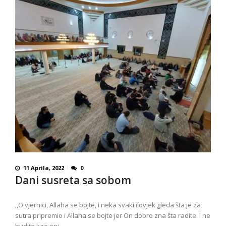
11 Aprila, 2022
0
Dani susreta sa sobom
,,O vjernici, Allaha se bojte, i neka svaki čovjek gleda šta je za
sutra pripremio i Allaha se bojte jer On dobro zna šta radite. I ne
budite kao oni