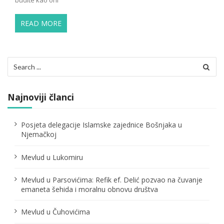
READ MORE
Search
for:
Najnoviji članci
Posjeta delegacije Islamske zajednice Bošnjaka u
Njemačkoj
Mevlud u Lukomiru
Mevlud u Parsovićima: Refik ef. Delić pozvao na čuvanje
emaneta šehida i moralnu obnovu društva
Mevlud u Čuhovićima