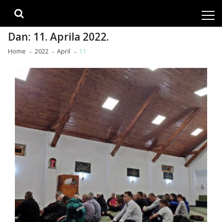
Skip
Skip
to
to
navigation
content
Dan:
11. Aprila 2022.
Home
2022
April
11