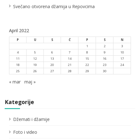
Svečano otvorena džamija u Repovcima
April 2022
P
U
S
Č
P
S
N
1
2
3
4
5
6
7
8
9
10
11
12
13
14
15
16
17
18
19
20
21
22
23
24
25
26
27
28
29
30
« mar
maj »
Kategorije
Džemati i džamije
Foto i video