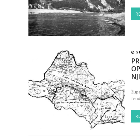
R
5
PR
OP
NJ
Župe
feud
R