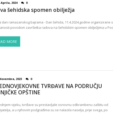
 Aprila, 2024
0
va šehidska spomen obilježja
i dan ramazanskog bajrama - Dan šehida, 11.4.2024.godine organizirane 
anosti povodom završetka radova na šehidskim spomen obilježjima u Po
EAD MORE
 Novembra, 2023
0
EDNOVJEKOVNE TVRĐAVE NA PODRUČJU
NJIČKE OPŠTINE
ednjem vijeku, tvrđave su prestavljale osnovnu odbrambenu zaštitu od
ijatelja, a u njihovim podgrađima su se nalazila naselja, prije svega, po