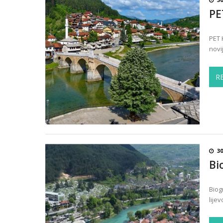
PE
PET 
novi
R
30
Bi
Biog
lije