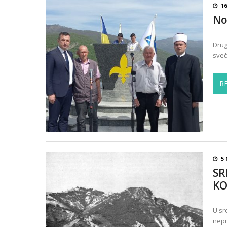
16
No
Drug
sveč
R
5
SR
KO
U sr
nepr