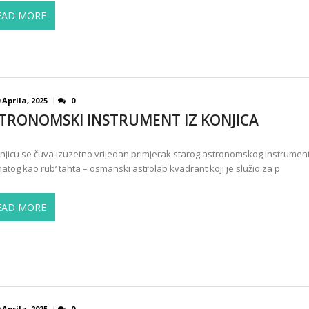
EAD MORE
 Aprila, 2025
0
TRONOMSKI INSTRUMENT IZ KONJICA
njicu se čuva izuzetno vrijedan primjerak starog astronomskog instrumen
atog kao rub‘ tahta – osmanski astrolab kvadrant koji je služio za p
EAD MORE
 Aprila, 2025
0