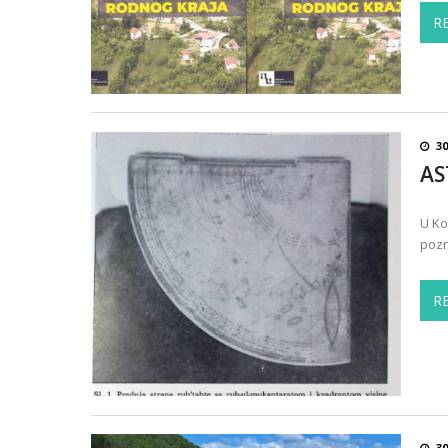
R
30
AS
U Ko
pozn
R
30