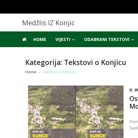
Skip
Skip
to
to
navigation
content
Medžlis IZ Konjic
HOME
VIJESTI
ODABRANI TEKSTOVI
Kategorija:
Tekstovi o Konjicu
Home
Tekstovi o Konjicu
25
Os
Mo
Osvr
Sadi