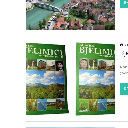
R
21
Bj
Nazi
; odr
R