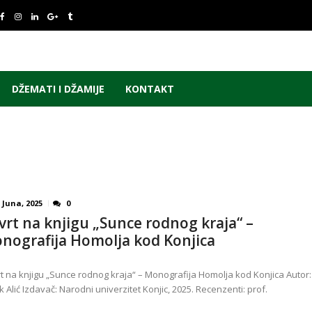
DŽEMATI I DŽAMIJE
KONTAKT
 Juna, 2025
0
vrt na knjigu „Sunce rodnog kraja“ –
nografija Homolja kod Konjica
t na knjigu „Sunce rodnog kraja“ – Monografija Homolja kod Konjica Autor:
k Alić Izdavač: Narodni univerzitet Konjic, 2025. Recenzenti: prof.