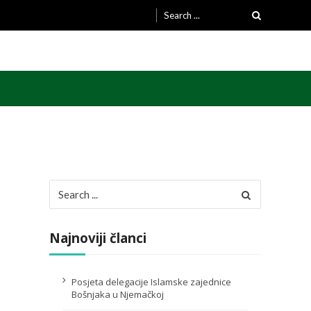
Search
for:
Search
for:
Najnoviji članci
Posjeta delegacije Islamske zajednice
Bošnjaka u Njemačkoj