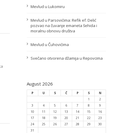
Mevlud u Lukomiru
Mevlud u Parsovićima: Refik ef. Delić
pozvao na čuvanje emaneta šehida i
moralnu obnovu društva
Mevlud u Čuhovićima
Svečano otvorena džamija u Repovcima
ta
August 2026
P
U
S
Č
P
S
N
1
2
3
4
5
6
7
8
9
10
11
12
13
14
15
16
17
18
19
20
21
22
23
24
25
26
27
28
29
30
31