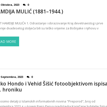
 Oktobra, 2023
0
MDIJA MULIĆ (1881–1944.)
T HAMDIJE MULIĆA 1. Odrastanje i obrazovanje Kraj devetnaestog i prve
nije dvadesetog stoljeća bili su teško vrijeme za Bošnjake i njihovu v
EAD MORE
0 Septembra, 2023
0
lko Hondo i Vehid Šišić fotoobjektivom ispisa
. hroniku
osimo detalj iz Islamskih informativnih novina "Preporod", broj od
eptembra 2023.g. u kojem Bajro Perva predstavlja Konjičane ljubitelje foto