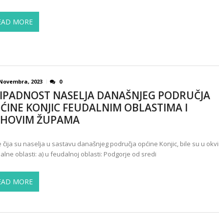
EAD MORE
 Novembra, 2023
0
IPADNOST NASELJA DANAŠNJEG PODRUČJA
ĆINE KONJIC FEUDALNIM OBLASTIMA I
IHOVIM ŽUPAMA
 čija su naselja u sastavu današnjeg područja općine Konjic, bile su u okvir
alne oblasti: a) u feudalnoj oblasti: Podgorje od sredi
EAD MORE