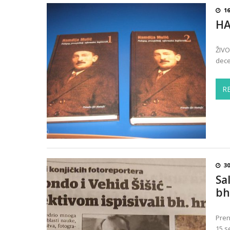
16
HA
ŽIVO
dece
R
3
Sa
bh
Pren
15.s