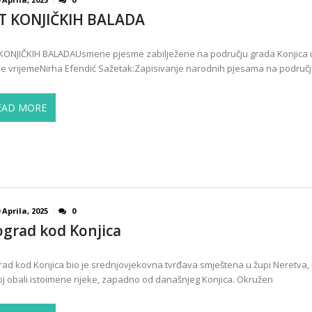
T KONJIČKIH BALADA
KONJIČKIH BALADAUsmene pjesme zabilježene na području grada Konjica 
je vrijemeNirha Efendić Sažetak:Zapisivanje narodnih pjesama na područj
EAD MORE
 Aprila, 2025
0
ograd kod Konjica
rad kod Konjica bio je srednjovjekovna tvrđava smještena u župi Neretva,
voj obali istoimene rijeke, zapadno od današnjeg Konjica. Okružen