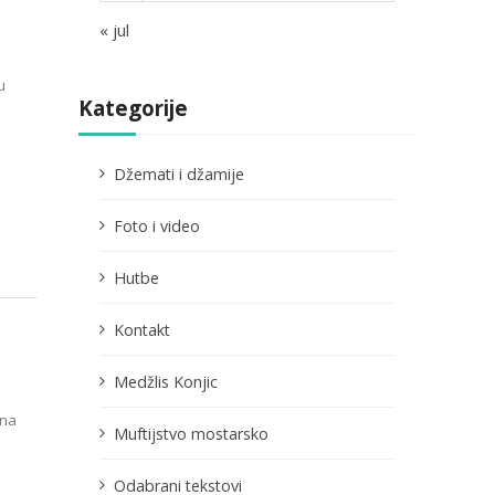
« jul
u
Kategorije
Džemati i džamije
Foto i video
Hutbe
Kontakt
Medžlis Konjic
 na
Muftijstvo mostarsko
Odabrani tekstovi