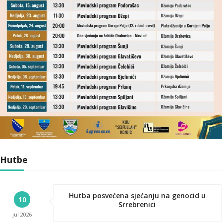
Hutbe
Hutba posvećena sjećanju na genocid u
10
Srrebrenici
jul
2026