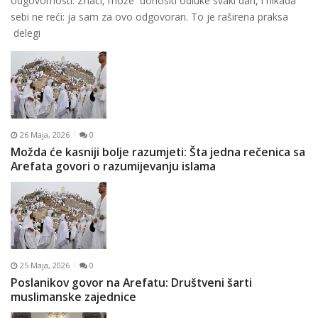
odgovornosti. Znači, može donositi odluke svaki dan, i nikada
sebi ne reći: ja sam za ovo odgovoran. To je raširena praksa
delegi
26 Maja, 2026
0
Možda će kasniji bolje razumjeti: Šta jedna rečenica sa
Arefata govori o razumijevanju islama
25 Maja, 2026
0
Poslanikov govor na Arefatu: Društveni šarti
muslimanske zajednice