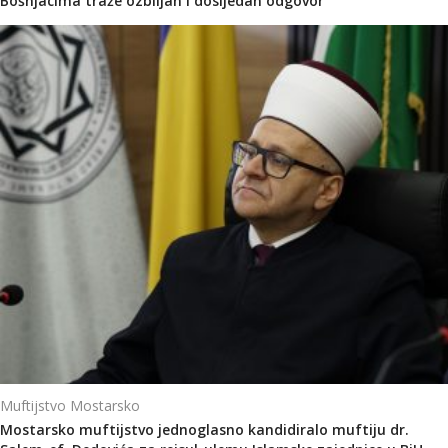
Bošnjacima traže ozbiljan i dosljedan odgovor
Muftijstvo Mostarsko
Mostarsko muftijstvo jednoglasno kandidiralo muftiju dr.