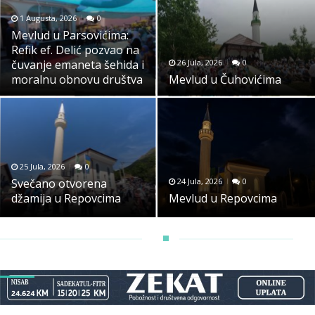
1 Augusta, 2026
0
Mevlud u Parsovićima:
Refik ef. Delić pozvao na
čuvanje emaneta šehida i
26 Jula, 2026
0
moralnu obnovu društva
Mevlud u Čuhovićima
25 Jula, 2026
0
Svečano otvorena
24 Jula, 2026
0
džamija u Repovcima
Mevlud u Repovcima