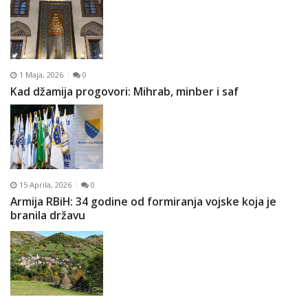
1 Maja, 2026
0
Kad džamija progovori: Mihrab, minber i saf
15 Aprila, 2026
0
Armija RBiH: 34 godine od formiranja vojske koja je
branila državu