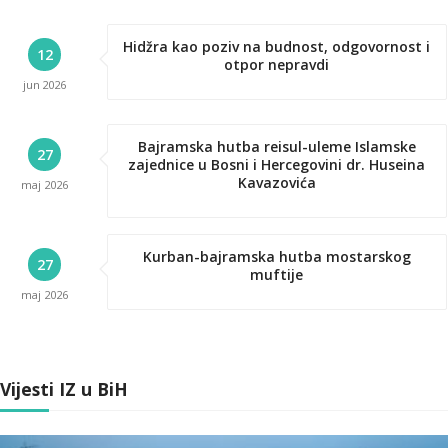
Hidžra kao poziv na budnost, odgovornost i
12
otpor nepravdi
jun
2026
Bajramska hutba reisul-uleme Islamske
27
zajednice u Bosni i Hercegovini dr. Huseina
Kavazovića
maj
2026
Kurban-bajramska hutba mostarskog
27
muftije
maj
2026
Vijesti IZ u BiH