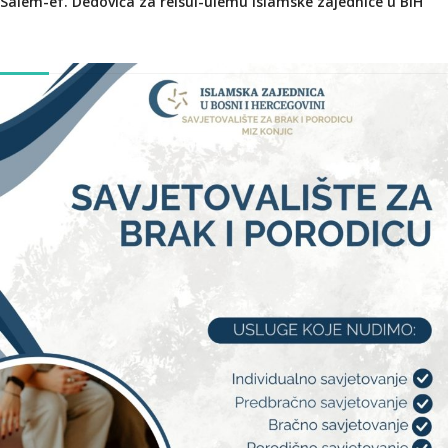
Salem-ef. Dedovića za reisul-ulemu Islamske zajednice u BiH