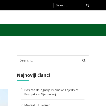
Search
for:
Search
for:
Najnoviji članci
Posjeta delegacije Islamske zajednice
Bošnjaka u Njemačkoj
Mevlud u Lukomiru