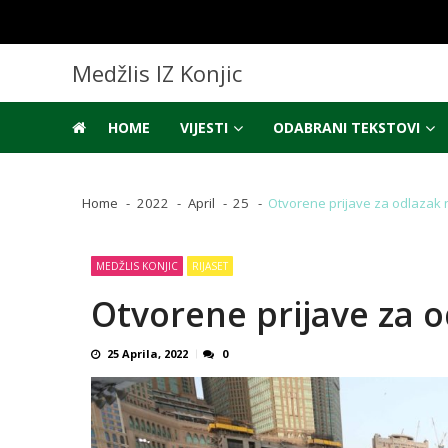
Skip
Skip
to
to
navigation
content
Medžlis IZ Konjic
HOME
VIJESTI
ODABRANI TEKSTOVI
Home
2022
April
25
Otvorene prijave za odlazak 
MEDŽLIS KONJIC
RIJASET
Otvorene prijave za 
25 Aprila, 2022
0