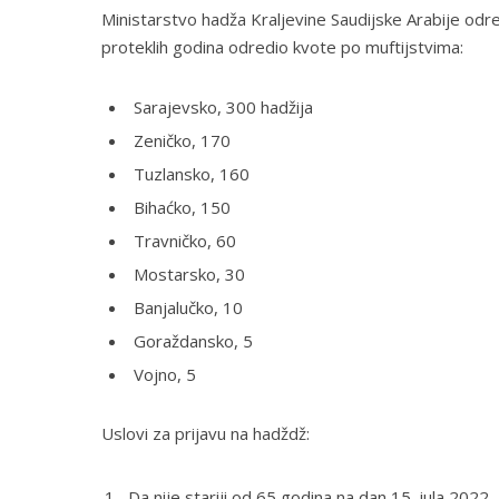
Ministarstvo hadža Kraljevine Saudijske Arabije odre
proteklih godina odredio kvote po muftijstvima:
Sarajevsko, 300 hadžija
Zeničko, 170
Tuzlansko, 160
Bihaćko, 150
Travničko, 60
Mostarsko, 30
Banjalučko, 10
Goraždansko, 5
Vojno, 5
Uslovi za prijavu na hadždž:
Da nije stariji od 65 godina na dan 15. jula 2022.