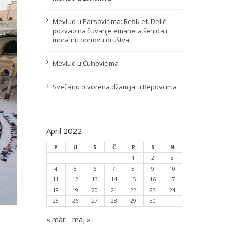
Mevlud u Parsovićima: Refik ef. Delić
pozvao na čuvanje emaneta šehida i
moralnu obnovu društva
Mevlud u Čuhovićima
Svečano otvorena džamija u Repovcima
April 2022
P
U
S
Č
P
S
N
1
2
3
4
5
6
7
8
9
10
11
12
13
14
15
16
17
18
19
20
21
22
23
24
25
26
27
28
29
30
« mar
maj »