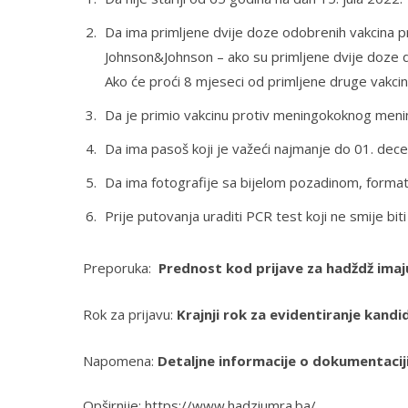
Da ima primljene dvije doze odobrenih vakcina pr
Johnson&Johnson – ako su primljene dvije doze d
Ako će proći 8 mjeseci od primljene druge vakcine
Da je primio vakcinu protiv meningokoknog menin
Da ima pasoš koji je važeći najmanje do 01. de
Da ima fotografije sa bijelom pozadinom, forma
Prije putovanja uraditi PCR test koji ne smije biti
Preporuka:
Prednost kod prijave za hadždž imaju
Rok za prijavu:
Krajnji rok za evidentiranje kandi
Napomena:
Detaljne informacije o dokumentaciji 
Opširnije: https://www.hadziumra.ba/