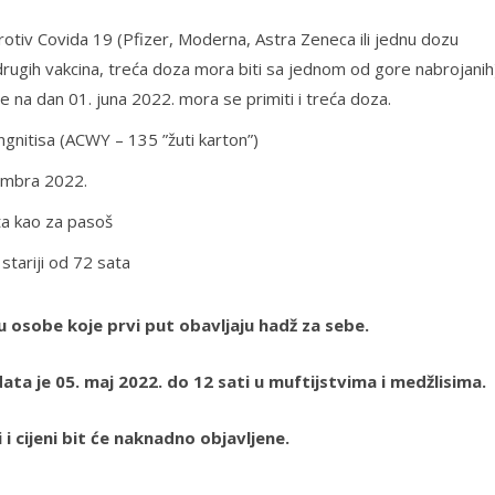
otiv Covida 19 (Pfizer, Moderna, Astra Zeneca ili jednu dozu
rugih vakcina, treća doza mora biti sa jednom od gore nabrojanih)
 na dan 01. juna 2022. mora se primiti i treća doza.
gnitisa (ACWY – 135 ”žuti karton”)
cembra 2022.
ta kao za pasoš
 stariji od 72 sata
 osobe koje prvi put obavljaju hadž za sebe.
data je 05. maj 2022. do 12 sati u muftijstvima i medžlisima.
i cijeni bit će naknadno objavljene.