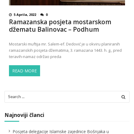
5 Aprila, 2022
0
Ramazanska posjeta mostarskom
džematu Balinovac – Podhum
Mostarski muftija mr. Salem-ef. Dedović je u okviru planiranih
ramazanskih posjeta džematima, 3. ramazana 1443. h. g., pred
teravih-namaz održao preda
READ MORE
Search
for:
Najnoviji članci
Posjeta delegacije Islamske zajednice Bošnjaka u