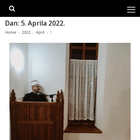
Skip
Skip
to
to
navigation
content
Dan:
5. Aprila 2022.
Home
2022
April
5