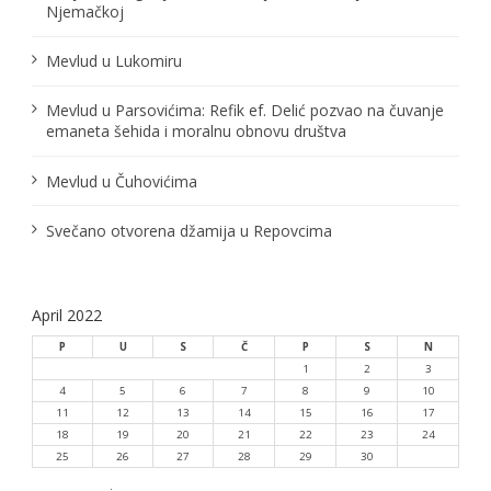
Njemačkoj
Mevlud u Lukomiru
Mevlud u Parsovićima: Refik ef. Delić pozvao na čuvanje
emaneta šehida i moralnu obnovu društva
Mevlud u Čuhovićima
Svečano otvorena džamija u Repovcima
April 2022
P
U
S
Č
P
S
N
1
2
3
4
5
6
7
8
9
10
11
12
13
14
15
16
17
18
19
20
21
22
23
24
25
26
27
28
29
30