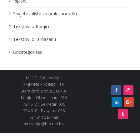
Rijaset
Savjetovalište za brak i porodicu
Tekstovi o Konjicu
Tekstovi o ramazanu
Uncategorized
MEDŽLIS ISLAMSKE
ZAJEDNICE KONJIC :: Ul.
Stara čaršija br.20., 88400
Konjic :: Glavni imam: 036
734 612 :: Sekretar: 036
734 610 :: Blagajna: 036
734 611 :: E-mail:
mizkonjic@bih.net.ba