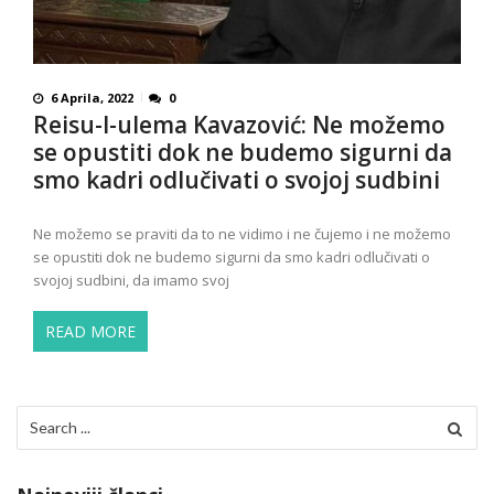
6 Aprila, 2022
0
Reisu-l-ulema Kavazović: Ne možemo
se opustiti dok ne budemo sigurni da
smo kadri odlučivati o svojoj sudbini
Ne možemo se praviti da to ne vidimo i ne čujemo i ne možemo
se opustiti dok ne budemo sigurni da smo kadri odlučivati o
svojoj sudbini, da imamo svoj
READ MORE
Search
for: