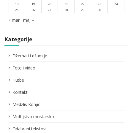
18
19
20
21
22
23
24
25
26
27
28
29
30
« mar
maj »
Kategorije
Džemati i džamije
Foto i video
Hutbe
Kontakt
Medžlis Konjic
Muftijstvo mostarsko
Odabrani tekstovi