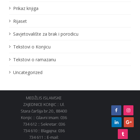
Prikaz knjiga
Rijaset
Savjetovalište za brak i porodicu
Tekstovi o Konjicu
Tekstovi o ramazanu
Uncategorized
MEDŽLIS ISLAMSKE
ZAJEDNICE KONJIC :: Ul.
Stara čaršija br.20., 88400
Konjic :: Glavni imam: 036
734 612 :: Sekretar: 036
734 610 :: Blagajna: 036
734 611 :: E-mail: