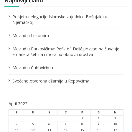
Najnoviji članci
Posjeta delegacije Islamske zajednice Bošnjaka u
Njemačkoj
Mevlud u Lukomiru
Mevlud u Parsovićima: Refik ef. Delić pozvao na čuvanje
emaneta šehida i moralnu obnovu društva
Mevlud u Čuhovićima
Svečano otvorena džamija u Repovcima
April 2022
P
U
S
Č
P
S
N
1
2
3
4
5
6
7
8
9
10
11
12
13
14
15
16
17