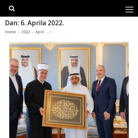
Skip
Skip
to
to
navigation
content
Dan:
6. Aprila 2022.
Home
2022
April
6