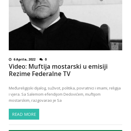
6 Aprila, 2022
0
Video: Muftija mostarski u emisiji
Rezime Federalne TV
Međureligijski dijalog, suživot, politika, povratnici i imami, religija
i vjera. Sa Salemom efendijom Dedovićem, muftijom
mostarskim, razgovarao je Sa
READ MORE