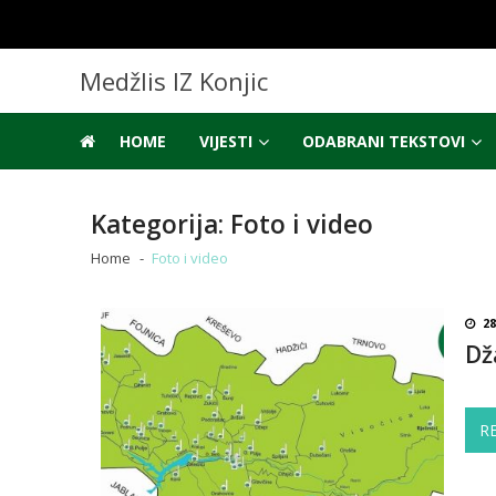
Skip
Skip
to
to
navigation
content
Medžlis IZ Konjic
HOME
VIJESTI
ODABRANI TEKSTOVI
Kategorija:
Foto i video
Home
Foto i video
28
Dž
R