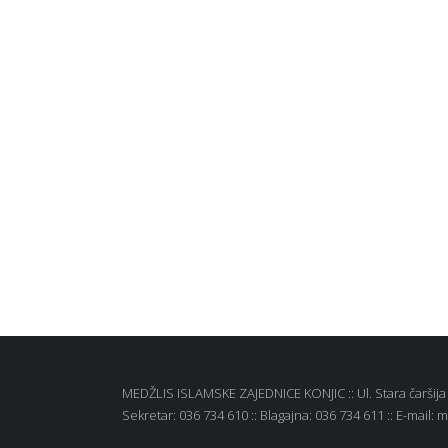
MEDŽLIS ISLAMSKE ZAJEDNICE KONJIC :: Ul. Stara čaršija b
Sekretar: 036 734 610 :: Blagajna: 036 734 611 :: E-mail: