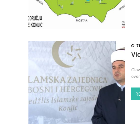
7 
Vi
Glav
ovom
R