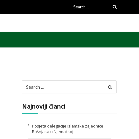
Search
for:
Search
for:
Najnoviji članci
Posjeta delegacije Islamske zajednice
Bošnjaka u Njemačkoj