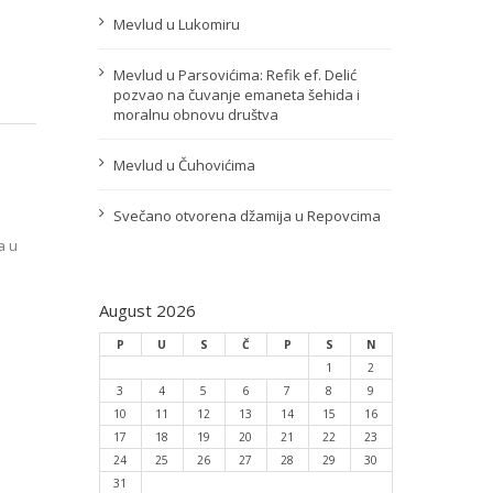
Mevlud u Lukomiru
Mevlud u Parsovićima: Refik ef. Delić
pozvao na čuvanje emaneta šehida i
moralnu obnovu društva
Mevlud u Čuhovićima
Svečano otvorena džamija u Repovcima
a u
August 2026
P
U
S
Č
P
S
N
1
2
3
4
5
6
7
8
9
10
11
12
13
14
15
16
17
18
19
20
21
22
23
24
25
26
27
28
29
30
31