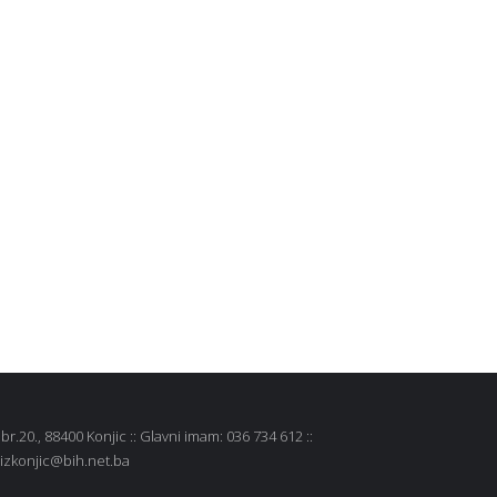
r.20., 88400 Konjic :: Glavni imam: 036 734 612 ::
 mizkonjic@bih.net.ba