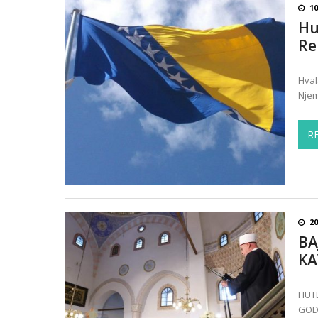
10
Hu
Re
Hval
Njem
R
20
BA
KA
HUTB
GODI