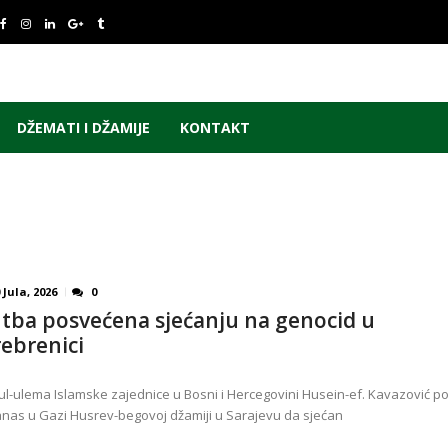
DŽEMATI I DŽAMIJE
KONTAKT
 Jula, 2026
0
tba posvećena sjećanju na genocid u
rebrenici
ul-ulema Islamske zajednice u Bosni i Hercegovini Husein-ef. Kavazović po
anas u Gazi Husrev-begovoj džamiji u Sarajevu da sjećan