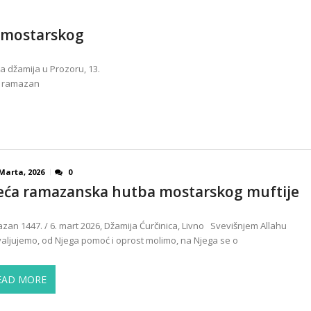
 mostarskog
 džamija u Prozoru, 13.
a ramazan
Marta, 2026
0
eća ramazanska hutba mostarskog muftije
zan 1447. / 6. mart 2026, Džamija Ćurčinica, Livno Svevišnjem Allahu
aljujemo, od Njega pomoć i oprost molimo, na Njega se o
EAD MORE