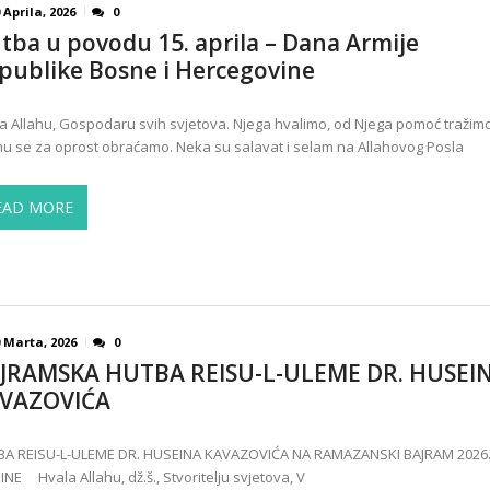
 Aprila, 2026
0
tba u povodu 15. aprila – Dana Armije
publike Bosne i Hercegovine
a Allahu, Gospodaru svih svjetova. Njega hvalimo, od Njega pomoć tražimo
u se za oprost obraćamo. Neka su salavat i selam na Allahovog Posla
EAD MORE
 Marta, 2026
0
JRAMSKA HUTBA REISU-L-ULEME DR. HUSEI
VAZOVIĆA
A REISU-L-ULEME DR. HUSEINA KAVAZOVIĆA NA RAMAZANSKI BAJRAM 2026
NE Hvala Allahu, dž.š., Stvoritelju svjetova, V