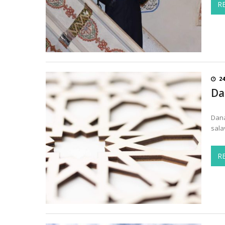
R
24
Da
Dana
sala
R