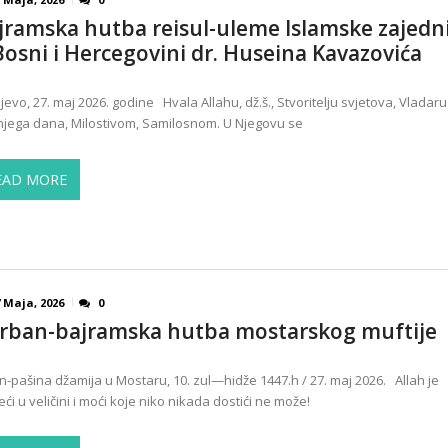
jramska hutba reisul-uleme Islamske zajedn
Bosni i Hercegovini dr. Huseina Kavazovića
jevo, 27. maj 2026. godine Hvala Allahu, dž.š., Stvoritelju svjetova, Vladaru
jega dana, Milostivom, Samilosnom. U Njegovu se
EAD MORE
 Maja, 2026
0
rban-bajramska hutba mostarskog muftije
n-pašina džamija u Mostaru, 10. zul—hidže 1447.h / 27. maj 2026. Allah je
eći u veličini i moći koje niko nikada dostići ne može!