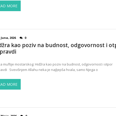
EAD MORE
 Juna, 2026
0
džra kao poziv na budnost, odgovornost i ot
pravdi
a muftije mostarskog: Hidžra kao poziv na budnost, odgovornost i otpor
avdi Svevišnjem Allahu neka je najljepša hvala, samo Njega o
EAD MORE
 Maja, 2026
0