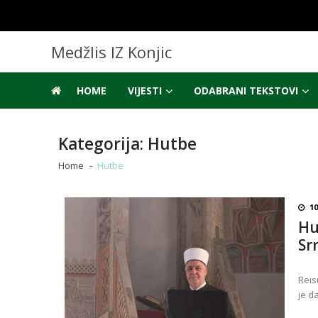
Skip
Skip
to
to
navigation
content
Medžlis IZ Konjic
HOME
VIJESTI
ODABRANI TEKSTOVI
Kategorija:
Hutbe
Home
Hutbe
10
Hu
Sr
Reis
je d