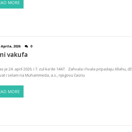
EAD MORE
 Aprila, 2026
0
ni vakufa
s je 24. april 2026. i 7. zul-ka'de 1447. Zahvala i hvala pripadaju Allahu, dž.
vat i selam na Muhammeda, a.s., njegovu časnu
EAD MORE