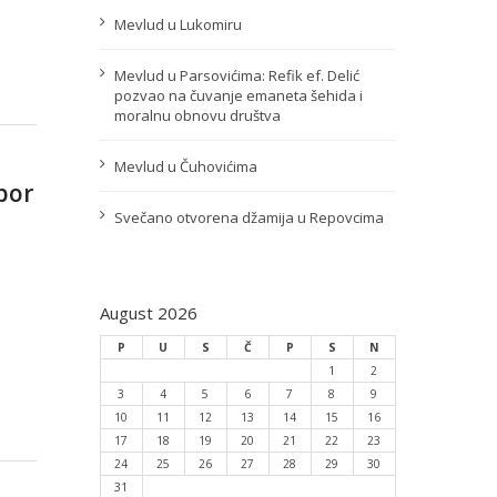
Mevlud u Lukomiru
Mevlud u Parsovićima: Refik ef. Delić
pozvao na čuvanje emaneta šehida i
moralnu obnovu društva
Mevlud u Čuhovićima
por
Svečano otvorena džamija u Repovcima
August 2026
P
U
S
Č
P
S
N
1
2
3
4
5
6
7
8
9
10
11
12
13
14
15
16
17
18
19
20
21
22
23
24
25
26
27
28
29
30
31