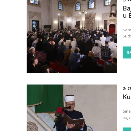
Ba
u 
Sara
Sudn
R
27
Ku
Sina
najv