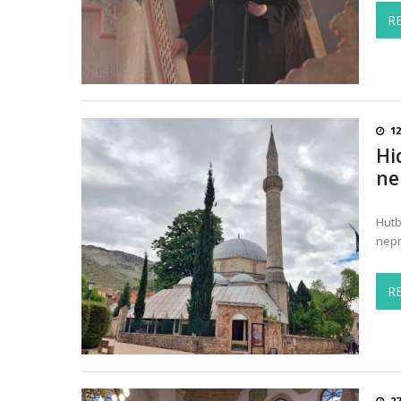
R
12
Hi
ne
Hutb
nepr
R
27