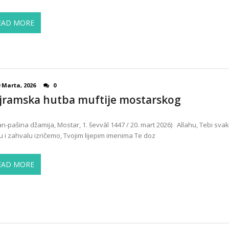
EAD MORE
 Marta, 2026
0
jramska hutba muftije mostarskog
an-pašina džamija, Mostar, 1. ševvāl 1447 / 20. mart 2026) Allahu, Tebi sva
u i zahvalu izričemo, Tvojim lijepim imenima Te doz
EAD MORE