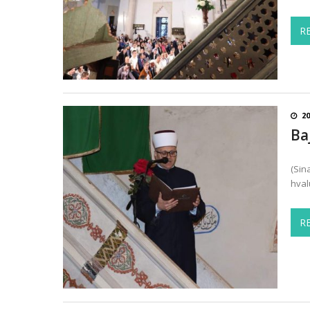
R
20
Ba
(Sin
hval
R