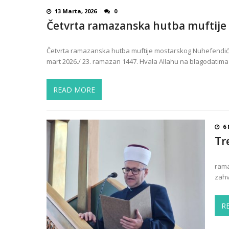
13 Marta, 2026
0
Četvrta ramazanska hutba muftije
Četvrta ramazanska hutba muftije mostarskog Nuhefendića
mart 2026./ 23. ramazan 1447. Hvala Allahu na blagodatim
READ MORE
6 
Tr
rama
zahv
R