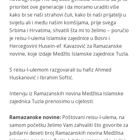
prioritet ove generacije i da moramo uraditi više
kako bi se naši strahovi čuli, kako bi naši prijatelji u
svijetu ali i među našim komšijama, prije svega
Srbima i Hrvatima, shvatili šta mi to želimo – poručio
je reisu-l-ulema Islamske zajednice u Bosni i
Hercegovini Husein-ef. Kavazović za
Ramazanske
novine,
koje izdaje Medžlis Islamske zajednice Tuzla.
S reisu-l-ulemom razgovarali su hafiz Ahmed
Huskanović i Ibrahim Softić.
Intervju iz
Ramazanskih novina
Medžlisa Islamske
zajednica Tuzla prenosimo u cijelosti:
Ramazanske novine:
Poštovani reisu-l-ulema, na
samom početku želimo Vam zahvaliti što govorite za
jubilarni deseti broj Ramazanskih novina Medžlisa