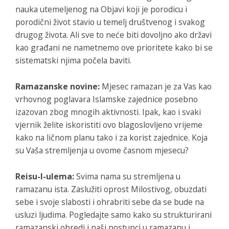
nauka utemeljenog na Objavi koji je porodicu i
porodični život stavio u temelj društvenog i svakog
drugog života. Ali sve to neće biti dovoljno ako državi
kao građani ne nametnemo ove prioritete kako bi se
sistematski njima počela baviti.
Ramazanske novine:
Mjesec ramazan je za Vas kao
vrhovnog poglavara Islamske zajednice posebno
izazovan zbog mnogih aktivnosti. Ipak, kao i svaki
vjernik želite iskoristiti ovo blagoslovljeno vrijeme
kako na ličnom planu tako i za korist zajednice. Koja
su Vaša stremljenja u ovome časnom mjesecu?
Reisu-l-ulema:
Svima nama su stremljena u
ramazanu ista. Zaslužiti oprost Milostivog, obuzdati
sebe i svoje slabosti i ohrabriti sebe da se bude na
usluzi ljudima. Pogledajte samo kako su strukturirani
ramazanski obredi i naši postupci u ramazanu i