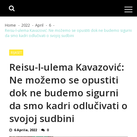
Skip
Skip
to
to
navigation
content
Home
2022
April
6
Reisu-l-ulema Kavazović: Ne možemo se opustiti dok ne budemo sigurni
da smo kadri odlučivati o svojoj sudbini
RIJASET
Reisu-l-ulema Kavazović:
Ne možemo se opustiti
dok ne budemo sigurni
da smo kadri odlučivati o
svojoj sudbini
6 Aprila, 2022
0