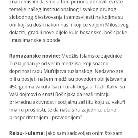
znali i mislim da smo u tom periodu obnovili čvrste
temelje našeg institucionalnog i svakog drugog
slobodnog bivstvovanja i samosvijesti na kojima su
oni koji su došli nakon nas, i koji će voljom Milostivog
dolaziti, gradili nove bijele kule bosanske, bošnjačke
i muslimanske slobode.
Ramazanske novine:
Medžlis Islamske zajednice
Tuzla jedan je od većih medžlisa, koji snažno
doprinosi radu Muftijstva tuzlanskog. Nedavno ste
bili u posjeti našem medžlisu povodom obilježavanja
450 godina vakufa Gazi Turali-bega u Tuzli. Kakvi su
Vaši dojmovi o snazi Bošnjaka da reafirmiraju
privrednu aktivnost i socijalnu zaštitu koju su vakufi
imali u prošlosti, te da našu širu zajednicu učine
prosperitetnijom i pravednijom?
Reisu-l-ulema:
Jako sam zadovoljan onim što sam