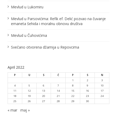
a
Mevlud u Lukomiru
n
Mevlud u Parsovićima: Refik ef. Delić pozvao na čuvanje
a
emaneta šehida i moralnu obnovu društva
k
Mevlud u Čuhovićima
a
Svečano otvorena džamija u Repovcima
April 2022
P
U
S
Č
P
S
N
1
2
3
4
5
6
7
8
9
10
11
12
13
14
15
16
17
18
19
20
21
22
23
24
25
26
27
28
29
30
« mar
maj »