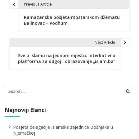
Previous Article
N
Ramazanska posjeta mostarskom džematu
a
Balinovac – Podhum
v
i
Next Article
g
Sve o islamu na jednom mjestu: Interkativna
platforma za odgoj i obrazovanje „islam.ba“
a
c
i
Search
for:
j
a
Najnoviji članci
č
Posjeta delegacije Islamske zajednice Bošnjaka u
l
Njemačkoj