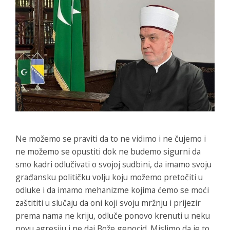
Ne možemo se praviti da to ne vidimo i ne čujemo i
ne možemo se opustiti dok ne budemo sigurni da
smo kadri odlučivati o svojoj sudbini, da imamo svoju
građansku političku volju koju možemo pretočiti u
odluke i da imamo mehanizme kojima ćemo se moći
zaštititi u slučaju da oni koji svoju mržnju i prijezir
prema nama ne kriju, odluče ponovo krenuti u neku
novu agresiju i ne daj Bože genocid. Mislimo da je to