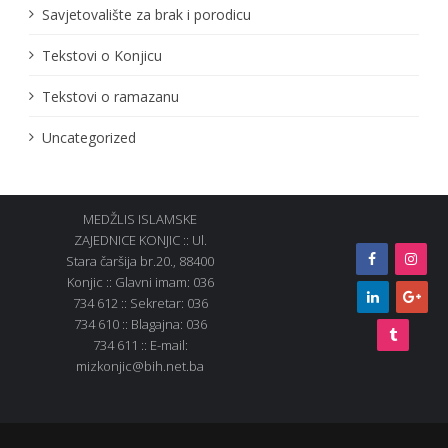
Savjetovalište za brak i porodicu
Tekstovi o Konjicu
Tekstovi o ramazanu
Uncategorized
MEDŽLIS ISLAMSKE
ZAJEDNICE KONJIC :: Ul.
Stara čaršija br.20., 88400
Konjic :: Glavni imam: 036
734 612 :: Sekretar: 036
734 610 :: Blagajna: 036
734 611 :: E-mail:
mizkonjic@bih.net.ba