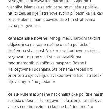
razlogom zabrinjava kao narod i kao Zajednicu
vjernika. Islamska zajednica se ne miješa u politiku,
niti to želi, ali dijeli strahove svojih pripadnika i ja kao
reisu-l-ulema imam obavezu da o tim strahovima
javno progovorim.
Ramazanske novine:
Mnogi međunarodni faktori
uključeni su na razne načine u našu političku i
društvenu stvarnost. Vi skoro svakodnevno s njima
razgovarate i upoznati ste sa stajalištima
međunarodnih zvaničnika naspram Bosne i
Hercegovine i Bošnjaka. Šta bi nama trebali biti
prioriteti u djelovanju u svakodnevnici kao i strateški
ciljevi dugoročno gledano?
Reisu-l-ulema:
Snažne nacionalističke politike naših
susjeda u Bosni i Hercegovini i okruženju, te njihove
veze sa nekim režimima koji ne baštine ono što