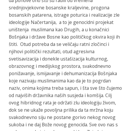
da ponove ono što su radili od vremena
srednjovjekovne bosanske kraljevine, progona
bosanskih patarena, istrage poturica i realizacije zle
ideologije Načertanija, a to je genocidni projekat
uništenja muslimana kao Drugih, a u konačnici
Bošnjaka i države Bosne kao političkog okvira koji ih
štiti. Otud potreba da se veličaju ratni zločinci i
njihovi politički rezultati, otud agresivna
svetisavizacija i donekle ustašizacija kulturnog,
obrazovnog i medijskog prostora, svakodnevno
ponižavanje, ismijavanje i dehumanizacija Bošnjaka
koje nazivaju muslimanima kao da je to pogrdan
naziv, onima kojima treba sapun, i šta sve što čujemo
od najviših državnika naših susjeda i komšija. Cilj
ovog hibridnog rata je održati zlu ideologiju živom,
dok se ne ukaže povoljna prilika da ta mržna koju
svakodnevno siju ne postane gorivo nekog novog
sukoba i ne daj Bože novog genocida. Sve ovo nas s