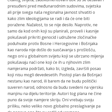
presuđeni pred međunarodnim sudovima, svjetska
ali prije svega naša regionalna javnost shvatiti o
kako zlim ideologijama se radi i da će one biti
poražene. Nažalost, to se nije desilo. Naprotiv, ne
samo da kod onih koji su planirali, proveli i kasnije
pokušavali prikriti genocid i udružene zločinačke
poduhvate protiv Bosne i Hercegovine i Bošnjaka
kao naroda nije došlo do suočavanja s prošlošću,
nego oni u globalnom svijetu koji se ubrzano mijenja
pokušavaju naći one koji će ih u njihovim zlim
namjerama podržati, kako bi, izgleda, završili posao
koji nisu mogli devedesetih. Postoji plan da Bošnjaci
nestanu kao narod, ili barem da ne budu politički
suveren narod, odnosno da budu svedeni na vjersku
manjinu na dijelu teritorije. Autori tog plana ne čine
puno da svoje namjere skriju. Oni vrebaju svoju
priliku, neko veliko novo globalno preslagivanje pa