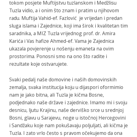
tokom posjete Muftijstvu tuzlanskom i Medžlisu
Tuzla vidio, a i onim što znam i pratim u njihovom
radu. Muftija Vahid-ef. Fazlović je vrijedan i predan
sluga islama i Zajednice, koji ima širok i kvalitetan tim
saradnika, a MIZ Tuzla vrijednog prof. dr. Amira
Karića i Vas hafize Ahmed-ef. Vama je Zajednica
ukazala povjerenje u nošenju emaneta na ovim
prostorima. Ponosni smo na ono što radite i
rezultate koje ostvarujete.
Svaki pedalj naše domovine i naših domovinskih
zemalja, svaka institucija koju u dijaspori oformimio
nam je jako bitna, ali Tuzla je kičma Bosne,
podjednako naše države i zajednice. Imamo mi i svoju
desnicu, ljutu Krajinu, naše derviško srce u srednjoj
Bosni, glavu u Sarajevu, noge u istočnoj Hercegovini
i Sandžaku koje nam pokušavaju poljuljati, ali kičma je
Tuzla. I zato vrlo često s pravom očekujemo da ona