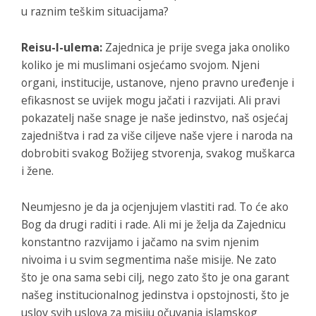
u raznim teškim situacijama?
Reisu-l-ulema:
Zajednica je prije svega jaka onoliko
koliko je mi muslimani osjećamo svojom. Njeni
organi, institucije, ustanove, njeno pravno uređenje i
efikasnost se uvijek mogu jačati i razvijati. Ali pravi
pokazatelj naše snage je naše jedinstvo, naš osjećaj
zajedništva i rad za više ciljeve naše vjere i naroda na
dobrobiti svakog Božijeg stvorenja, svakog muškarca
i žene.
Neumjesno je da ja ocjenjujem vlastiti rad. To će ako
Bog da drugi raditi i rade. Ali mi je želja da Zajednicu
konstantno razvijamo i jačamo na svim njenim
nivoima i u svim segmentima naše misije. Ne zato
što je ona sama sebi cilj, nego zato što je ona garant
našeg institucionalnog jedinstva i opstojnosti, što je
uslov svih uslova za misiju očuvanja islamskog