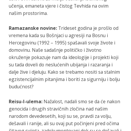
učenja, emaneta vjere i čistog Tevhida na ovim
našim prostorima.
Ramazanske novine:
Trideset godina je prošlo od
vremena kada su Bošnjaci u agresiji na Bosnu i
Hercegovinu (1992 – 1995) spašavali svoje živote i
domovinu. Naše sadašnje političko i životno
okruženje pokazuje nam da ideologije i projekti koji
su tada doveli do neslućenih ubijanja i razaranja i
dalje žive i djeluju. Kako se trebamo nositi sa stalnim
egzistencijalnim pitanjima i boriti za sigurniju i bolju
budućnost?
Reisu-l-ulema:
Nažalost, nadali smo se da će nakon
genocida i drugih stravičnih zločina nad našim
narodom devedesetih, koji su se, pravdi za volju,
dešavali i ranije, ali su ovaj put počinjeni pred očima
čitavog svijeta, zadokumentovani dok su se dešavali i