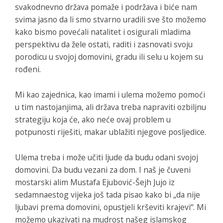
svakodnevno država pomaže i podržava i biće nam
svima jasno da li smo stvarno uradili sve što možemo
kako bismo povećali natalitet i osigurali mladima
perspektivu da žele ostati, raditi i zasnovati svoju
porodicu u svojoj domovini, gradu ili selu u kojem su
rođeni.
Mi kao zajednica, kao imami i ulema možemo pomoći
u tim nastojanjima, ali država treba napraviti ozbiljnu
strategiju koja će, ako neće ovaj problem u
potpunosti riješiti, makar ublažiti njegove posljedice.
Ulema treba i može učiti ljude da budu odani svojoj
domovini. Da budu vezani za dom. I naš je čuveni
mostarski alim Mustafa Ejubović-Šejh Jujo iz
sedamnaestog vijeka još tada pisao kako bi „da nije
ljubavi prema domovini, opustjeli krševiti krajevi“. Mi
možemo ukazivati na mudrost našeg islamskog