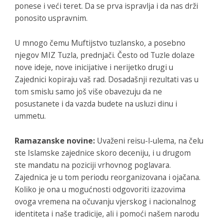
ponese i veći teret. Da se prva ispravlja i da nas drži
ponosito uspravnim.
U mnogo čemu Muftijstvo tuzlansko, a posebno
njegov MIZ Tuzla, prednjači. Često od Tuzle dolaze
nove ideje, nove inicijative i nerijetko drugi u
Zajednici kopiraju vaš rad. Dosadašnji rezultati vas u
tom smislu samo još više obavezuju da ne
posustanete i da vazda budete na usluzi dinu i
ummetu.
Ramazanske novine:
Uvaženi reisu-l-ulema, na čelu
ste Islamske zajednice skoro deceniju, i u drugom
ste mandatu na poziciji vrhovnog poglavara.
Zajednica je u tom periodu reorganizovana i ojačana.
Koliko je ona u mogućnosti odgovoriti izazovima
ovoga vremena na očuvanju vjerskog i nacionalnog
identiteta i naše tradicije, ali i pomoći našem narodu