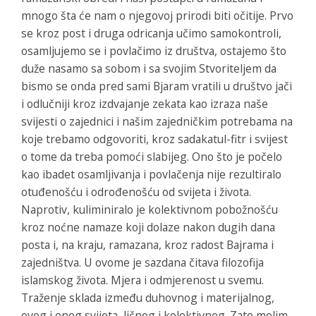
mnogo šta će nam o njegovoj prirodi biti očitije. Prvo
se kroz post i druga odricanja učimo samokontroli,
osamljujemo se i povlačimo iz društva, ostajemo što
duže nasamo sa sobom i sa svojim Stvoriteljem da
bismo se onda pred sami Bjaram vratili u društvo jači
i odlučniji kroz izdvajanje zekata kao izraza naše
svijesti o zajednici i našim zajedničkim potrebama na
koje trebamo odgovoriti, kroz sadakatul-fitr i svijest
o tome da treba pomoći slabijeg. Ono što je počelo
kao ibadet osamljivanja i povlačenja nije rezultiralo
otuđenošću i odrođenošću od svijeta i života.
Naprotiv, kuliminiralo je kolektivnom pobožnošću
kroz noćne namaze koji dolaze nakon dugih dana
posta i, na kraju, ramazana, kroz radost Bajrama i
zajedništva. U ovome je sazdana čitava filozofija
islamskog života. Mjera i odmjerenost u svemu.
Traženje sklada između duhovnog i materijalnog,
ovog i onog svijeta, ličnog i kolektivnog. Zato molim