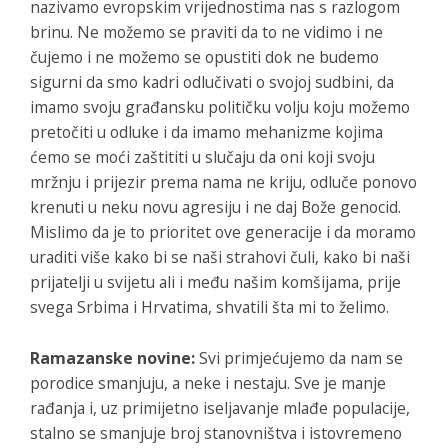
nazivamo evropskim vrijednostima nas s razlogom
brinu. Ne možemo se praviti da to ne vidimo i ne
čujemo i ne možemo se opustiti dok ne budemo
sigurni da smo kadri odlučivati o svojoj sudbini, da
imamo svoju građansku političku volju koju možemo
pretočiti u odluke i da imamo mehanizme kojima
ćemo se moći zaštititi u slučaju da oni koji svoju
mržnju i prijezir prema nama ne kriju, odluče ponovo
krenuti u neku novu agresiju i ne daj Bože genocid.
Mislimo da je to prioritet ove generacije i da moramo
uraditi više kako bi se naši strahovi čuli, kako bi naši
prijatelji u svijetu ali i među našim komšijama, prije
svega Srbima i Hrvatima, shvatili šta mi to želimo.
Ramazanske novine:
Svi primjećujemo da nam se
porodice smanjuju, a neke i nestaju. Sve je manje
rađanja i, uz primijetno iseljavanje mlađe populacije,
stalno se smanjuje broj stanovništva i istovremeno