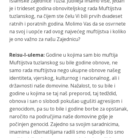
Islamske zajednice Tuzla. Jubileja imamo više, jedan
je i trideset godina obnoviteljskog rada Muftijstva
tuzlanskog, na čijem ste čelu Vi bili prvih dvadeset
ratnih i poratnih godina. Molimo Vas da se osvrnete
na svoj i uopće rad ovog najvećeg muftijstva i koliko
je ono važno za našu Zajednicu?
Reisu-l-ulema:
Godine u kojima sam bio muftija
Muftijstva tuzlanskog su bile godine obnove, ne
samo rada muftijstva nego ukupne obnove našeg
identiteta, vjerskog, kulturnog i nacionalnog, ali i
državnosti naše domovine. Nažalost, to su bile i
godine u kojima se taj naš preporod, taj tedždid,
obnova i san o slobodi pokušao ugušiti agresijom i
genocidom, pa su to bile i godine borbe za opstanak,
naročito na područjima naše domovine gdje je
počinjen genocid. Zajedno sa svojim saradnicima,
imamima i džematlijama radili smo najbolje što smo