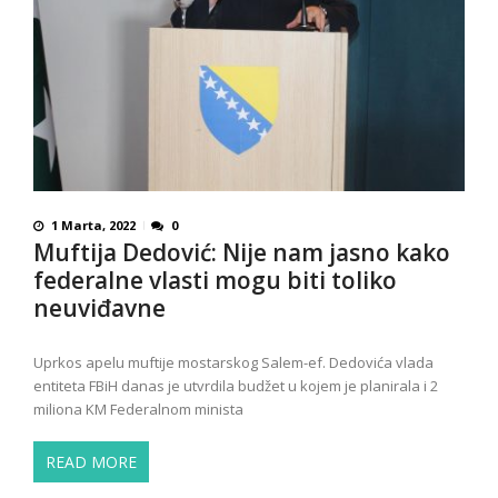
1 Marta, 2022
0
Muftija Dedović: Nije nam jasno kako
federalne vlasti mogu biti toliko
neuviđavne
Uprkos apelu muftije mostarskog Salem-ef. Dedovića vlada
entiteta FBiH danas je utvrdila budžet u kojem je planirala i 2
miliona KM Federalnom minista
READ MORE