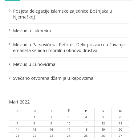
Posjeta delegacije Islamske zajednice Bošnjaka u
Njemačkoj
Mevlud u Lukomiru
Mevlud u Parsovićima: Refik ef. Delić pozvao na čuvanje
emaneta šehida i moralnu obnovu društva
Mevlud u Čuhovićima
Svečano otvorena džamija u Repovcima
Mart 2022
P
U
S
Č
P
S
N
1
2
3
4
5
6
7
8
9
10
11
12
13
14
15
16
17
18
19
20
21
22
23
24
25
26
27