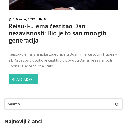
1 Marta, 2022
0
Reisu-l-ulema čestitao Dan
nezavisnosti: Bio je to san mnogih
generacija
Reisu-l-ulema Islamske zajednice u Bosni i Hercegovini Husein-
ef. Kavazović uputio je čestitku u povodu Dana nezavisnosti
Bosne i Hercegovine. Reis
READ MORE
Search
for:
Najnoviji članci