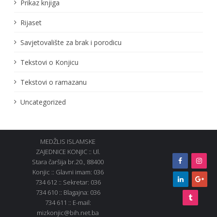
Prikaz knjiga
Rijaset
Savjetovalište za brak i porodicu
Tekstovi o Konjicu
Tekstovi o ramazanu
Uncategorized
MEDŽLIS ISLAMSKE
ZAJEDNICE KONJIC :: Ul.
Stara čaršija br.20., 88400
Konjic :: Glavni imam: 036
734 612 :: Sekretar: 036
734 610 :: Blagajna: 036
734 611 :: E-mail:
mizkonjic@bih.net.ba