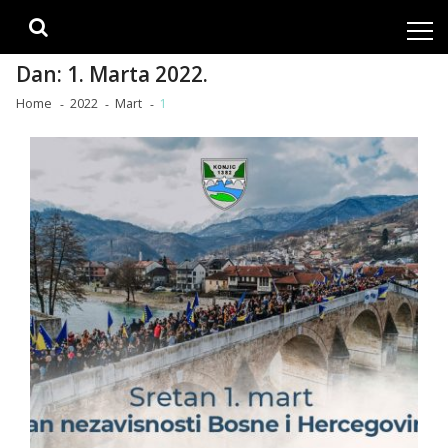
Skip
Skip
to
to
navigation
content
Dan:
1. Marta 2022.
Home
2022
Mart
1