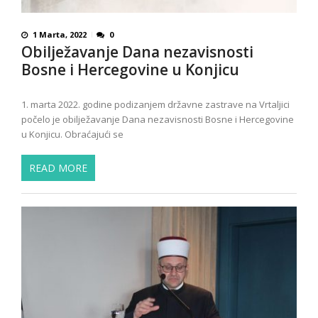
1 Marta, 2022
0
Obilježavanje Dana nezavisnosti
Bosne i Hercegovine u Konjicu
1. marta 2022. godine podizanjem državne zastrave na Vrtaljici
počelo je obilježavanje Dana nezavisnosti Bosne i Hercegovine
u Konjicu. Obraćajući se
READ MORE