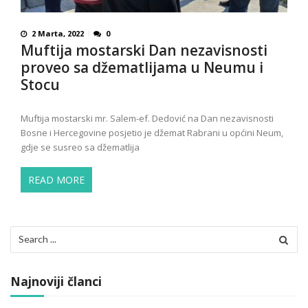
2 Marta, 2022
0
Muftija mostarski Dan nezavisnosti
proveo sa džematlijama u Neumu i
Stocu
Muftija mostarski mr. Salem-ef. Dedović na Dan nezavisnosti
Bosne i Hercegovine posjetio je džemat Rabrani u općini Neum,
gdje se susreo sa džematlija
READ MORE
Search
for:
Najnoviji članci