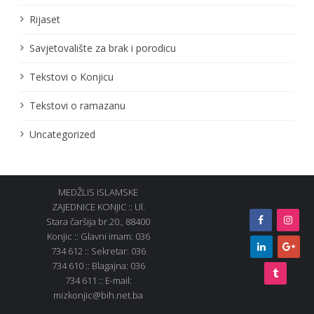
Rijaset
Savjetovalište za brak i porodicu
Tekstovi o Konjicu
Tekstovi o ramazanu
Uncategorized
MEDŽLIS ISLAMSKE
ZAJEDNICE KONJIC :: Ul.
Stara čaršija br.20., 88400
Konjic :: Glavni imam: 036
734 612 :: Sekretar: 036
734 610 :: Blagajna: 036
734 611 :: E-mail:
mizkonjic@bih.net.ba