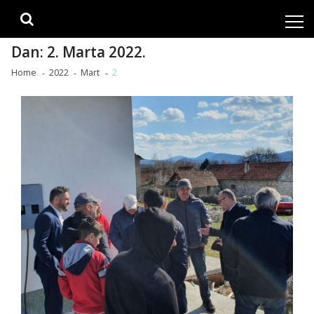
Skip
Skip
to
to
navigation
content
Dan:
2. Marta 2022.
Home
2022
Mart
2