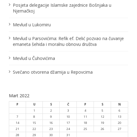
Posjeta delegacije Islamske zajednice Bošnjaka u
Njemačkoj
Mevlud u Lukomiru
Mevlud u Parsovićima: Refik ef. Delić pozvao na čuvanje
emaneta šehida i moralnu obnovu društva
Mevlud u Čuhovićima
Svečano otvorena džamija u Repovcima
Mart 2022
P
U
S
Č
P
S
N
1
2
3
4
5
6
7
8
9
10
11
12
13
14
15
16
17
18
19
20
21
22
23
24
25
26
27
28
29
30
31