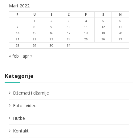
Mart 2022
P
U
S
Č
P
S
N
1
2
3
4
5
6
7
8
9
10
11
12
13
14
15
16
17
18
19
20
21
22
23
24
25
26
27
28
29
30
31
« feb
apr »
Kategorije
Džemati i džamije
Foto i video
Hutbe
Kontakt