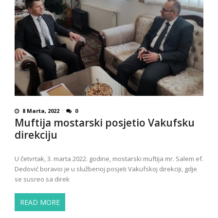
8 Marta, 2022
0
Muftija mostarski posjetio Vakufsku
direkciju
U četvrtak, 3. marta 2022. godine, mostarski muftija mr. Salem ef.
Dedović boravio je u službenoj posjeti Vakufskoj direkciji, gdje
se susreo sa direk
READ MORE