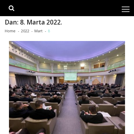
Skip
Skip
to
to
navigation
content
Dan:
8. Marta 2022.
Home
2022
Mart
8