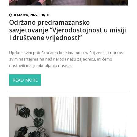
8 Marta, 2022
0
Održano predramazansko
savjetovanje “Vjerodostojnost u misiji
i društvene vrijednosti“
Uprkos svim poteškoćama koje imamo u našoj zemlji, i uprkos
svim nasrtajima na naš narod i našu zajednicu, mi ćemo
nastaviti misiju okupljanja našeg s
READ MORE