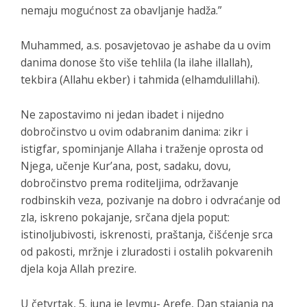
nemaju mogućnost za obavljanje hadža.”
Muhammed, a.s. posavjetovao je ashabe da u ovim
danima donose što više tehlila (
la ilahe illallah
),
tekbira (
Allahu ekber
) i tahmida (
elhamdulillahi
).
Ne zapostavimo ni jedan ibadet i nijedno
dobročinstvo u ovim odabranim danima: zikr i
istigfar, spominjanje Allaha i traženje oprosta od
Njega, učenje Kur’ana, post, sadaku, dovu,
dobročinstvo prema roditeljima, održavanje
rodbinskih veza, pozivanje na dobro i odvraćanje od
zla, iskreno pokajanje, srčana djela poput:
istinoljubivosti, iskrenosti, praštanja, čišćenje srca
od pakosti, mržnje i zluradosti i ostalih pokvarenih
djela koja Allah prezire.
U četvrtak, 5. juna je Jevmu- Arefe, Dan stajanja na