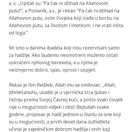
a. s: ,,Upitali su: “Pa čak ni džihad na Allahovom
putu?”, a Poslanik, a.s., je rekao: “Pa čak ni džihad na
Allahovom putu, osim čovjeka koji izađe u borbu na
Allahovom putu, sa životom i imetkom, i ne vrati ništa
od toga.”
Mi smo u danima ibadeta koji nisu rezervisani samo
za hadžije. Ako budemo nesmotreni možemo ostati
uskraćeni njihovog bereketa, a u njima je
neizmjerno dobro, spas, oprost i uspjeh.
Rekao je Ibn Redžeb, Allah mu se smilovao: ,,Allah,
džellešanuhu, usadio je u vjernička srca ljubav i
čežnju prema Svojoj Časnoj kući, a pošto svaki čovjek
nije u mogućnosti vidjeti i obići Bejtullah svake
godine, propisao je hadž jednom u životu za one koji
su u mogućnosti, a prvih deset dana zulhidžeta
učinio je zajedničkim dobrom hadžija i onih koji