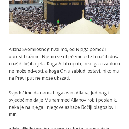
Allaha Svemilosnog hvalimo, od Njega pomoć i
oprost tražimo. Njemu se utječemo od zla naših duša
i naših loših djela. Koga Allah uputi, niko ga u zabludu
ne može odvesti, a koga On u zabludi ostavi, niko mu
na Pravi put ne može ukazati.
Svjedočimo da nema boga osim Allaha, Jedinog i
svjedočimo da je Muhammed Allahov rob i poslanik,
neka je na njega i njegove ashabe Božiji blagoslov i
mir.
Allah, džellešanuhu, stvara šta hoće, svemu daje