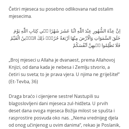
Četiri mjeseca su posebno odlikovana nad ostalim
mjesecima.
اِنَّ عِدَّةَ الشُّهُورِ عِنْدَ اللّٰهِ اثْنَا عَشَرَ شَهْرًا ف۪ي كِتَابِ اللّٰهِ يَوْمَ
خَلَقَ السَّمٰوَاتِ وَالْاَرْضَ مِنْهَٓا اَرْبَعَةٌ حُرُمٌۜ ذٰلِكَ الدّ۪ينُ الْقَيِّمُ
فَلَا تَظْلِمُوا ف۪يهِنَّ اَنْفُسَكُمْ
„Broj mjeseci u Allaha je dvanaest, prema Allahovoj
Knjizi, od dana kada je nebesa i Zemlju stvorio, a
četiri su sveta; to je prava vjera. U njima ne griješite!”
(Et-Tevba, 36)
Draga braćo i cijenjene sestre! Nastupili su
blagoslovljeni dani mjeseca zul-hidžeta. U prvih
deset dana ovoga mjeseca Božija milost se spušta i
rasprostire posvuda oko nas. ,,Nema vrednijeg djela
od onog učinjenog u ovim danima“, rekao je Poslanik,