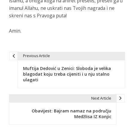
islamu, a onoga koga na ahiret preseliš, preseli ga u
imanu! Allahu, ne uskrati nas Tvojih nagrada i ne
skreni nas s Pravoga puta!
Amin.
Previous Article
N
Muftija Dedović u Zenici: Sloboda je velika
a
blagodat koju treba cijeniti i u nju stalno
ulagati
v
i
Next Article
g
Obavijest: Bajram namaz na području
a
Medžlisa IZ Konjic
c