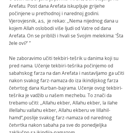
Arefatu. Post dana Arefata iskupljuje grijehe
počinjene u prethodnoj i narednoj godini.
Vjerovjesnik, a.s, je rekao: ,,Nema nijednog dana u
kojem Allah oslobodi više ljudi od Vatre od dana
Arefata. On se približi i hvali se Svojim melekima: ‘Šta
žele ovi?’ ”
Ne zaboravimo učiti tekbiri-tešrik u danima koji su
pred nama. Učenje tekbiri-tešrika počinjemo od
sabahskog farza na dan Arefata i nastavljamo ga učiti
nakon svakog farz-namaza do iza ikindijskog farza
četvrtog dana Kurban-bajrama. Učenje ovog tekbiri-
tešrika je vadžib u našem mezhebu. To znači da
trebamo učiti:
,,Allahu ekber, Allahu ekber, la ilahe
illellahu vallahu ekber, Allahu ekberu ve lillahil-
hamd“,
poslije svakog farz-namaza od narednog
četvrtka nakon sabaha pa sve do ponedjeljka
zaključno sa ikindija-namazom.