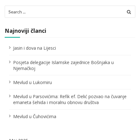
i
Search
j
for:
a
Najnoviji članci
č
l
Jasin i dova na Lijesci
a
Posjeta delegacije Islamske zajednice Bošnjaka u
n
Njemačkoj
a
Mevlud u Lukomiru
k
Mevlud u Parsovićima: Refik ef. Delić pozvao na čuvanje
a
emaneta šehida i moralnu obnovu društva
Mevlud u Čuhovićima