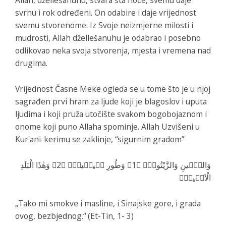
svrhu i rok određeni. On odabire i daje vrijednost
svemu stvorenome. Iz Svoje neizmjerne milosti i
mudrosti, Allah džellešanuhu je odabrao i posebno
odlikovao neka svoja stvorenja, mjesta i vremena nad
drugima.
Vrijednost Časne Meke ogleda se u tome što je u njoj
sagrađen prvi hram za ljude koji je blagoslov i uputa
ljudima i koji pruža utočište svakom bogobojaznom i
onome koji puno Allaha spominje. Allah Uzvišeni u
Kur'ani-kerimu se zaklinje, “sigurnim gradom”
وَالتّ۪ينِ وَالزَّيْتُونِۙ ﴿1﴾ وَطُورِ س۪ين۪ينَۙ ﴿2﴾ وَهٰذَا الْبَلَدِ
الْاَم۪ينِۙ
„Tako mi smokve i masline, i Sinajske gore, i grada
ovog, bezbjednog.“ (Et-Tin, 1- 3)