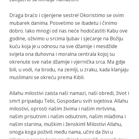
Draga braćo i cijenjene sestre! Okoristimo se ovim
mubarek danima. Posvetimo se ibadetu i činimo
dobro. Iako mnogi od nas neće hodočastiti Kabu ove
godine, oživimo u srcima ljubav i sjećanje na Božiju
kuću koja je u odnosu na sve džamije i mesdžide
svijeta ona duhovna i moralna centrala kojoj su
okrenute sve naše džamije i vjernička srca. Ma gdje
bili, u vodi, na brodu, na zemlji, u zraku, kada klanjaju
muslimani se okreću prema Kibli.
Allahu milostivi zaista naši namazi, naši obredi, život i
smrt pripadaju Tebi, Gospodaru svih svjetova. Allahu
milostivi, oprosti našim živima i našim mrtvima,
našim prisutnim i našim odsutnim, našim mlađima i
našim starima, muškim i ženskim! Milostivi Allahu,
onoga koga poživiš među nama, učini da živi u