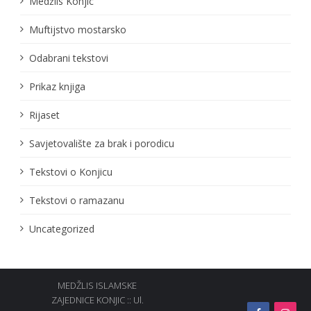
Medžlis Konjic
Muftijstvo mostarsko
Odabrani tekstovi
Prikaz knjiga
Rijaset
Savjetovalište za brak i porodicu
Tekstovi o Konjicu
Tekstovi o ramazanu
Uncategorized
MEDŽLIS ISLAMSKE
ZAJEDNICE KONJIC :: Ul.