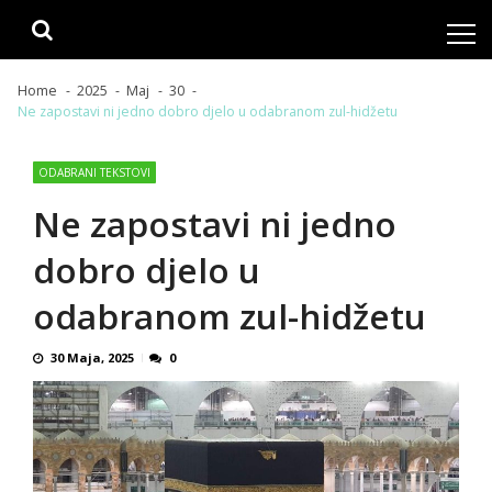
Skip
Skip
to
to
navigation
content
Home
2025
Maj
30
Ne zapostavi ni jedno dobro djelo u odabranom zul-hidžetu
ODABRANI TEKSTOVI
Ne zapostavi ni jedno
dobro djelo u
odabranom zul-hidžetu
30 Maja, 2025
0