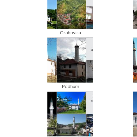
Orahovica
Podhum