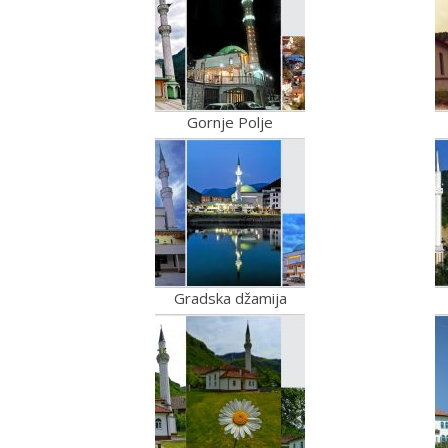
Gornje Polje
Gradska džamija