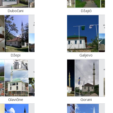
Dubočani
Džajići
Džepi
Galjevo
Glavičine
Gorani