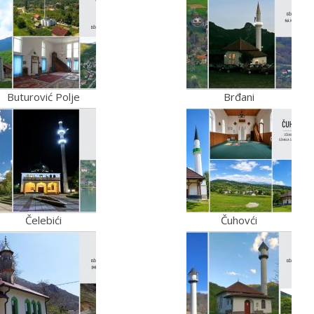
Buturović Polje
Brđani
Čelebići
Čuhovći