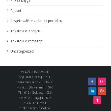
Prikaz knjiga
Rijaset
Savjetovalište za brak i porodicu
Tekstovi o Konjicu
Tekstovi o ramazanu
Uncategorized
MEDŽLIS ISLAMSKE
ZAJEDNICE KONJIC :: Ul.
Stara čaršija br.20., 88400
Konjic :: Glavni imam: 036
734 612 :: Sekretar: 036
734 610 :: Blagajna: 036
734 611 :: E-mail:
mizkonjic@bih.net.ba