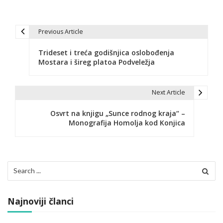
Previous Article
N
Trideset i treća godišnjica oslobođenja
a
Mostara i šireg platoa Podveležja
v
i
Next Article
g
Osvrt na knjigu „Sunce rodnog kraja“ –
Monografija Homolja kod Konjica
a
c
i
Search
for:
j
a
Najnoviji članci
č