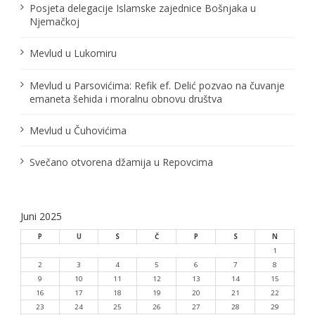
Posjeta delegacije Islamske zajednice Bošnjaka u
l
Njemačkoj
a
Mevlud u Lukomiru
n
Mevlud u Parsovićima: Refik ef. Delić pozvao na čuvanje
a
emaneta šehida i moralnu obnovu društva
k
Mevlud u Čuhovićima
a
Svečano otvorena džamija u Repovcima
Juni 2025
P
U
S
Č
P
S
N
1
2
3
4
5
6
7
8
9
10
11
12
13
14
15
16
17
18
19
20
21
22
23
24
25
26
27
28
29