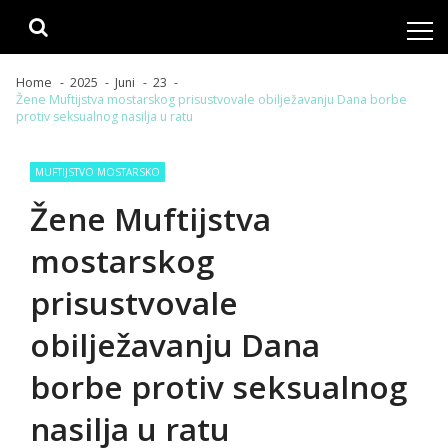
Skip
Skip
to
to
navigation
content
Home
2025
Juni
23
Žene Muftijstva mostarskog prisustvovale obilježavanju Dana borbe
protiv seksualnog nasilja u ratu
MUFTIJSTVO MOSTARSKO
Žene Muftijstva
mostarskog
prisustvovale
obilježavanju Dana
borbe protiv seksualnog
nasilja u ratu