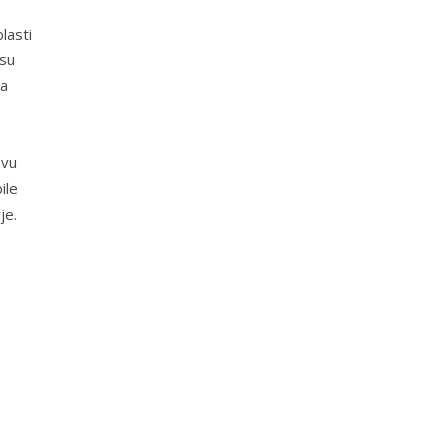
lasti
 su
ka
avu
ile
je.