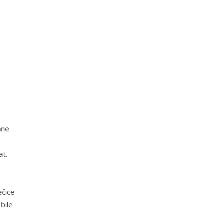
ane
at.
ečice
 bile