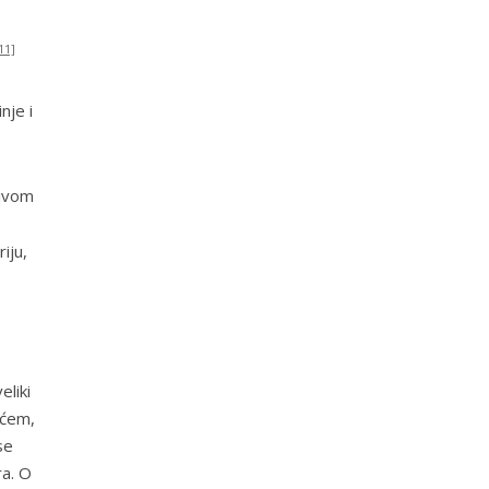
11]
inje
i
zivom
iju,
e
eliki
ićem,
se
ra. O