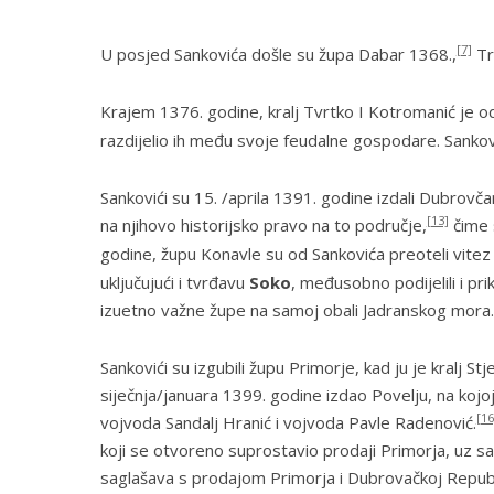
[7]
U posjed Sankovića došle su župa
Dabar
1368.,
Tr
Krajem 1376. godine, kralj Tvrtko I Kotromanić je
razdijelio ih među svoje feudalne gospodare. Sankov
Sankovići su 15. /aprila 1391. godine izdali Dubrovč
[13]
na njihovo historijsko pravo na to područje,
čime 
godine, župu
Konavle
su od Sankovića preoteli vitez
uključujući i tvrđavu
Soko
, međusobno podijelili i pri
izuetno važne župe na samoj obali Jadranskog mora.
Sankovići su izgubili župu
Primorje
, kad ju je kralj 
siječnja/januara 1399. godine izdao Povelju, na kojoj 
[16
vojvoda Sandalj Hranić i vojvoda Pavle Radenović.
koji se otvoreno suprostavio prodaji Primorja, uz sa
saglašava s prodajom Primorja i Dubrovačkoj Republ