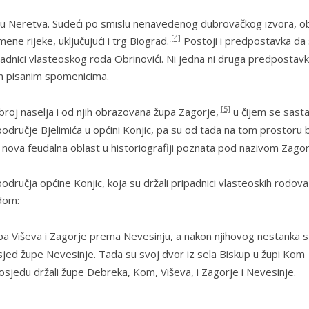
pu
Neretva
. Sudeći po smislu nenavedenog dubrovačkog izvora, ob
[4]
mene rijeke, uključujući i trg Biograd.
Postoji i predpostavka da
ipadnici vlasteoskog roda
Obrinovići
. Ni jedna ni druga predpostav
im pisanim spomenicima.
[5]
broj naselja i od njih obrazovana župa
Zagorje
,
u čijem se sast
odručje Bjelimića u općini Konjic, pa su od tada na tom prostoru b
a nova feudalna oblast u historiografiji poznata pod nazivom Zagor
područja općine Konjic, koja su držali pripadnici vlasteoskih rodova
edom:
upa
Viševa i
Zagorje
prema Nevesinju, a nakon njihovog nestanka s
osjed župe
Nevesinje
. Tada su svoj dvor iz sela Biskup u župi Kom
sjedu držali župe
Debreka
,
Kom
,
Viševa,
i
Zagorje
i
Nevesinje
.