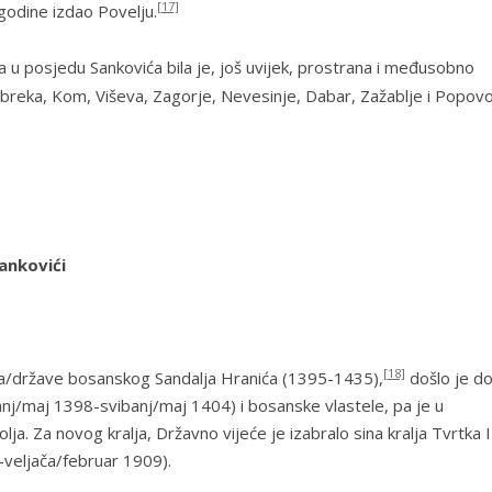
[17]
odine izdao Povelju.
 u posjedu Sankovića bila je, još uvijek, prostrana i međusobno
breka, Kom, Viševa, Zagorje, Nevesinje, Dabar, Zažablje
i
Popov
ankovići
[18]
a/države bosanskog Sandalja Hranića (1395-1435),
došlo je do
nj/maj 1398-svibanj/maj 1404) i bosanske vlastele, pa je u
lja. Za novog kralja, Državno vijeće je izabralo sina kralja Tvrtka I
-veljača/februar 1909).