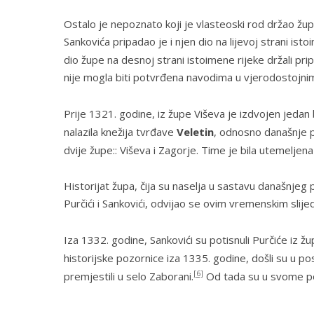
Ostalo je nepoznato koji je vlasteoski rod držao žu
Sankovića pripadao je i njen dio na lijevoj strani istoi
dio župe na desnoj strani istoimene rijeke držali pr
nije mogla biti potvrđena navodima u vjerodostojn
Prije 1321. godine, iz župe
Viševa
je izdvojen jedan 
nalazila knežija tvrđave
Veletin
, odnosno današnje p
dvije župe::
Viševa
i
Zagorje
. Time je bila utemeljen
Historijat župa, čija su naselja u sastavu današnjeg 
Purčići i Sankovići, odvijao se ovim vremenskim slij
Iza 1332. godine, Sankovići su potisnuli Purčiće iz ž
historijske pozornice iza 1335. godine, došli su u p
[6]
premjestili u selo Zaborani.
Od tada su u svome po