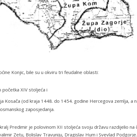
ne Konjic, bile su u okviru tri feudalne oblasti:
o početka XIV stoljeća i
emlja Kosača (od kraja 1448. do 1454. godine Hercegova zemlja, a 
o osmanskog zaposjedanja.
ralj Predimir je polovinom XII stoljeća svoju državu razdijelio na č
 Hvalimir Zetu, Bolislav Travuniju, Dragislav Hum i Svevlad Podgorje