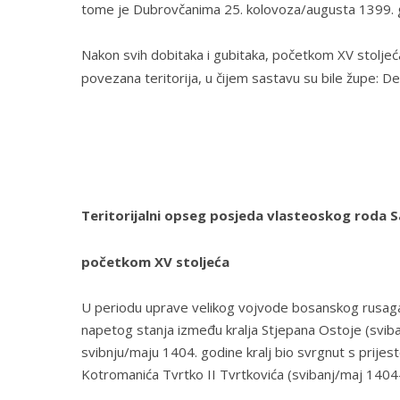
tome je Dubrovčanima 25. kolovoza/augusta 1399. g
Nakon svih dobitaka i gubitaka, početkom XV stoljeća
povezana teritorija, u čijem sastavu su bile župe:
De
Teritorijalni opseg posjeda vlasteoskog roda S
početkom XV stoljeća
U periodu uprave velikog vojvode bosanskog rusag
napetog stanja između kralja Stjepana Ostoje (sviba
svibnju/maju 1404. godine kralj bio svrgnut s prijesto
Kotromanića Tvrtko II Tvrtkovića (svibanj/maj 1404