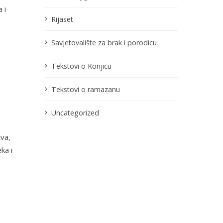
va
i
Rijaset
Savjetovalište za brak i porodicu
Tekstovi o Konjicu
Tekstovi o ramazanu
Uncategorized
eva
,
eka
i