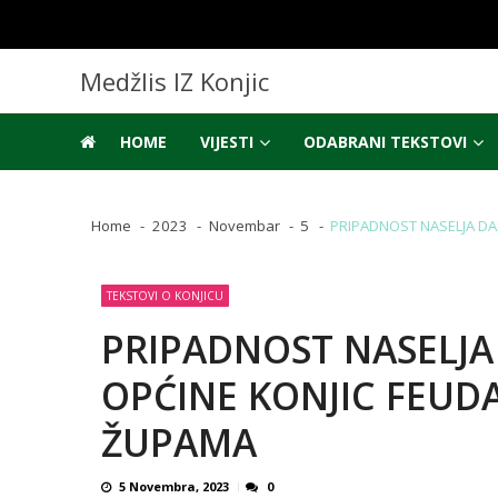
Skip
Skip
to
to
navigation
content
Medžlis IZ Konjic
HOME
VIJESTI
ODABRANI TEKSTOVI
Home
2023
Novembar
5
PRIPADNOST NASELJA DA
TEKSTOVI O KONJICU
PRIPADNOST NASELJA
OPĆINE KONJIC FEUD
ŽUPAMA
5 Novembra, 2023
0