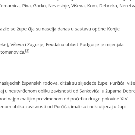
Komarnica
,
Piva
,
Gacko
,
Nevesinje
,
Viševa
,
Kom
,
Debreka
,
Neret
zile se župe čija su naselja danas u sastavu općine Konjic:
jeke),
Viševa
i
Zagorje
, Feudalna oblast Podgorje je mijenjala
[3]
ltomanovića.
aslijednih županskih rodova, držali su slijedeće župe: Purčića,
Viš
tjecaj u neutvrđenom obliku zavisnosti od Sankovića, u župama
Debr
 i, pod najpoznatijim prezimenom od početka druge polovine XIV
enom obliku zavisnosti od Purčića, imali su i neki utjecaj u župi