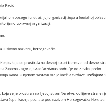
da Radič.
ijalnom opsegu i unutrašnjoj organizaciji župa u feudalnoj oblasti
itorijalno-upravnoj organizaciji.
ne.
a
i uslovno nazvanu,
hercegovačka
.
onjic, koja se prostirala na desnoj strani Neretve, od desne str
ca sa župama Zagorje,
Gradčac
/danas područje od Zovika, preko
Donja Rama.
U njenom sastavu bila je knežija tvrđave
Trešnjevo
/l
 koja se je prostirala na lijevoj strani Neretve, od lijeve strane rj
astavu župe, kasnije poznate pod nazivom
Hercegovačka Neretva
,