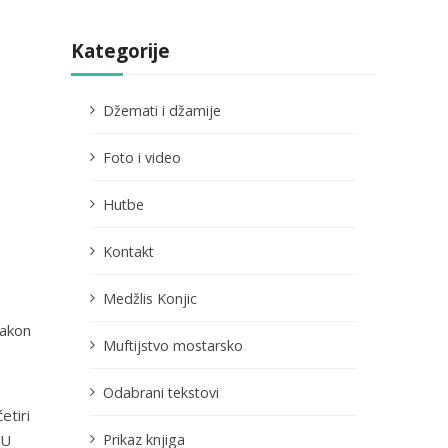
Kategorije
Džemati i džamije
Foto i video
Hutbe
Kontakt
Medžlis Konjic
nakon
Muftijstvo mostarsko
Odabrani tekstovi
etiri
Prikaz knjiga
.U