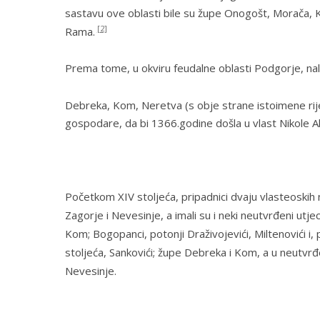
sastavu ove oblasti bile su župe
Onogošt
,
Morača
,
[2]
Rama
.
Prema tome, u okviru feudalne oblasti Podgorje, nala
Debreka, Kom, Neretva
(s obje strane istoimene ri
gospodare, da bi 1366.godine došla u vlast Nikole A
Početkom XIV stoljeća, pripadnici dvaju vlasteoskih n
Zagorje
i
Nevesinje
, a imali su i neki neutvrđeni u
Kom
; Bogopanci, potonji Draživojevići, Miltenovići
stoljeća, Sankovići; župe
Debreka
i
Kom
, a u neutvrđ
Nevesinje
.