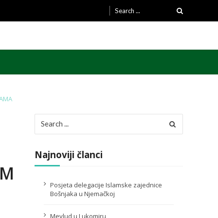
Search
for:
PAMA
Search
for:
Najnoviji članci
IM
Posjeta delegacije Islamske zajednice
Bošnjaka u Njemačkoj
Mevlud u Lukomiru