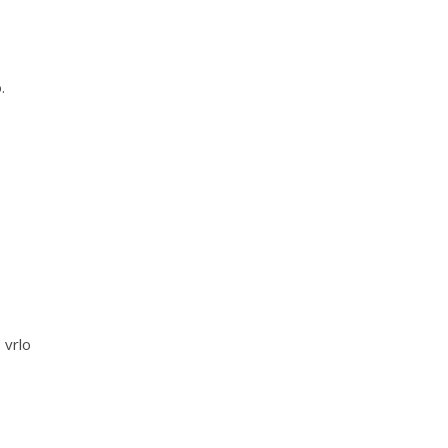
o
.
 vrlo