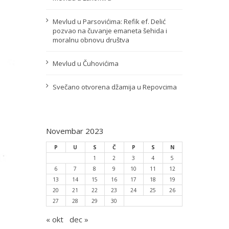
Mevlud u Parsovićima: Refik ef. Delić
pozvao na čuvanje emaneta šehida i
moralnu obnovu društva
Mevlud u Čuhovićima
Svečano otvorena džamija u Repovcima
Novembar 2023
P
U
S
Č
P
S
N
1
2
3
4
5
6
7
8
9
10
11
12
13
14
15
16
17
18
19
20
21
22
23
24
25
26
27
28
29
30
« okt
dec »