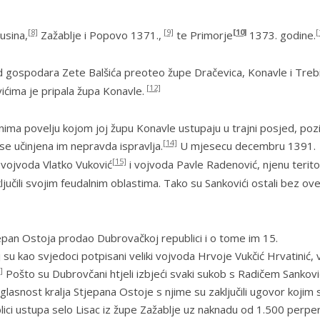
[8]
[9]
[10]
[
usina
,
Zažablje
i
Popovo
1371.,
te
Primorje
1373. godine.
 od gospodara Zete Balšića preoteo župe
Dračevica, Konavle
i
Treb
[12]
ićima je pripala župa
Konavle
.
anima povelju kojom joj župu
Konavle
ustupaju u trajni posjed, po
[14]
se učinjena im nepravda ispravlja.
U mjesecu decembru 1391.
[15]
 vojvoda Vlatko Vuković
i vojvoda Pavle Radenović, njenu teritor
ključili svojim feudalnim oblastima. Tako su Sankovići ostali bez ov
Stjepan Ostoja prodao Dubrovačkoj republici i o tome im 15.
su kao svjedoci potpisani veliki vojvoda Hrvoje Vukčić Hrvatinić, v
]
Pošto su Dubrovčani htjeli izbjeći svaki sukob s Radičem Sankov
glasnost kralja Stjepana Ostoje s njime su zaključili ugovor kojim 
ici ustupa selo Lisac iz župe Zažablje uz naknadu od 1.500 perpe