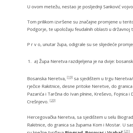
U ovom metežu, nestao je posljednji Sanković vojvo
Tom prilikom izvršene su značajne promjene u teritor
Podgorje, te upoložaju feudalnih oblasti u državnoj tr
P r v o, unutar župa, odigrale su se slijedeće promje
a) Župa
Neretva
razdijeljena je na dvije:
bosansk
[19]
Bosanska Neretva
,
sa sjedištem u trgu Neretva/K
rječice Rakitnice, desne pritoke Neretve, do grani
Pazarića i Tarčina do Ivan plnine,
Kreševo
,
Fojnica
i
[20]
Crešnjevo
.
Hercegovačka Neretva
, sa sjedištem u selu Biograd,
Rakitnice, do granica sa župama
Kom
i
Mostar
. U s
[21]
su knežije tvrđava
Biograd
,
Borovac
i
Vrabač
.