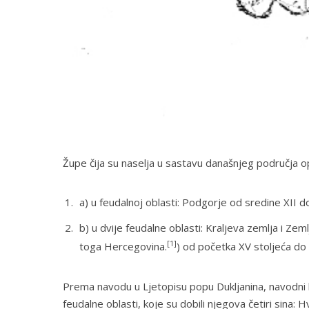
Župe čija su naselja u sastavu današnjeg područja opći
a) u feudalnoj oblasti: Podgorje od sredine XII d
b) u dvije feudalne oblasti: Kraljeva zemlja i Z
[1]
toga Hercegovina.
) od početka XV stoljeća d
Prema navodu u
Ljetopisu
popu Dukljanina, navodni k
feudalne oblasti, koje su dobili njegova četiri sina: