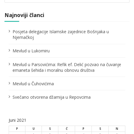
j
a
Najnoviji članci
č
Posjeta delegacije Islamske zajednice Bošnjaka u
l
Njemačkoj
a
Mevlud u Lukomiru
n
Mevlud u Parsovićima: Refik ef. Delić pozvao na čuvanje
a
emaneta šehida i moralnu obnovu društva
k
Mevlud u Čuhovićima
a
Svečano otvorena džamija u Repovcima
Juni 2021
P
U
S
Č
P
S
N