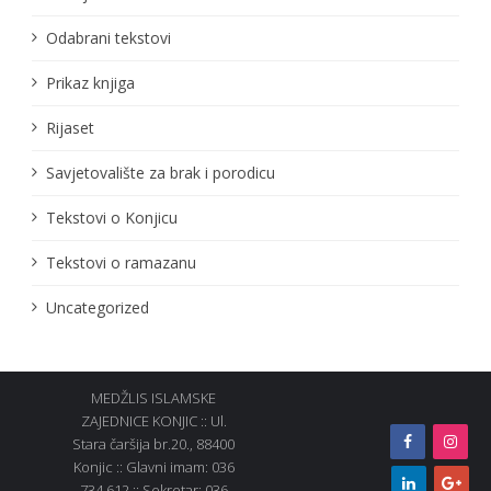
Odabrani tekstovi
Prikaz knjiga
Rijaset
Savjetovalište za brak i porodicu
Tekstovi o Konjicu
Tekstovi o ramazanu
Uncategorized
MEDŽLIS ISLAMSKE
ZAJEDNICE KONJIC :: Ul.
Stara čaršija br.20., 88400
Konjic :: Glavni imam: 036
734 612 :: Sekretar: 036