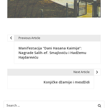
Previous Article
N
Manifestacija “Dani Hasana Kaimije”:
a
Nagrade Salih-ef. Smajloviću i Hadžemu
Hajdareviću
v
i
Next Article
g
Konjičke džamije i mesdžidi
a
c
i
Search
for: