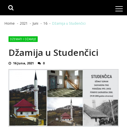
Skip
Skip
to
to
navigation
content
Home
2021
Juni
16
Džamija u Studenčici
DŽEMATI I DŽAMIJE
Džamija u Studenčici
16 Juna, 2021
0