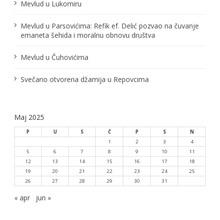
Mevlud u Lukomiru
n
Mevlud u Parsovićima: Refik ef. Delić pozvao na čuvanje
a
emaneta šehida i moralnu obnovu društva
k
Mevlud u Čuhovićima
a
Svečano otvorena džamija u Repovcima
Maj 2025
P
U
S
Č
P
S
N
1
2
3
4
5
6
7
8
9
10
11
12
13
14
15
16
17
18
19
20
21
22
23
24
25
26
27
28
29
30
31
« apr
jun »