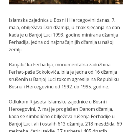
Islamska zajednica u Bosni i Hercegovini danas, 7.
maja, obilježava Dan džamija, u znak sjećanja na dan
kada je u Banjoj Luci 1993. godine minirana džamija
Ferhadija, jedna od najznačajnijih džamija u našoj
zemlji.
Banjalučka Ferhadija, monumentalna zadužbina
Ferhat-paše Sokolovića, bila je jedna od 16 džamija
srušenih u Banjoj Luci tokom agresije na Republiku
Bosnu i Hercegovinu od 1992. do 1995. godine.
Odlukom Rijaseta Islamske zajednice u Bosni i
Hercegovini, 7. maj je proglašen Danom džamija,
kada se simbolično obilježeva rušenja Ferhadije u
Banjoj Luci, ali i ostalih 613 džamija, 218 mesdžida, 69
mekteba, četiri tekije, 37 turbeta i 405 drugih