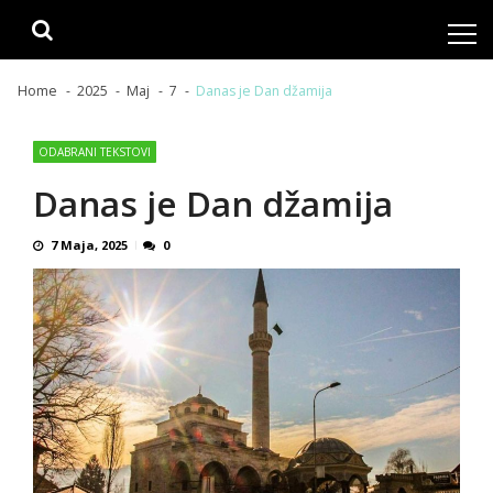
Skip
Skip
to
to
navigation
content
Home
2025
Maj
7
Danas je Dan džamija
ODABRANI TEKSTOVI
Danas je Dan džamija
7 Maja, 2025
0