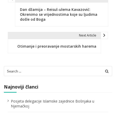
N
Dan džamija – Reisul-ulema Kavazović:
a
Okrenimo se vrijednostima koje su ljudima
došle od Boga
v
i
Next Article
g
Otimanje i preoravanje mostarskih harema
a
c
i
Search
for:
j
a
Najnoviji članci
č
Posjeta delegacije Islamske zajednice Bošnjaka u
l
Njemačkoj
a