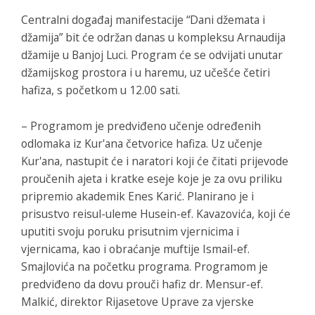
Centralni događaj manifestacije “Dani džemata i
džamija” bit će održan danas u kompleksu Arnaudija
džamije u Banjoj Luci. Program će se odvijati unutar
džamijskog prostora i u haremu, uz učešće četiri
hafiza, s početkom u 12.00 sati.
– Programom je predviđeno učenje određenih
odlomaka iz Kur'ana četvorice hafiza. Uz učenje
Kur'ana, nastupit će i naratori koji će čitati prijevode
proučenih ajeta i kratke eseje koje je za ovu priliku
pripremio akademik Enes Karić. Planirano je i
prisustvo reisul-uleme Husein-ef. Kavazovića, koji će
uputiti svoju poruku prisutnim vjernicima i
vjernicama, kao i obraćanje muftije Ismail-ef.
Smajlovića na početku programa. Programom je
predviđeno da dovu prouči hafiz dr. Mensur-ef.
Malkić, direktor Rijasetove Uprave za vjerske