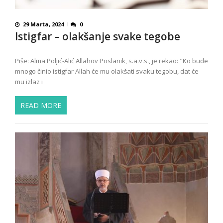
29 Marta, 2024
0
Istigfar – olakšanje svake tegobe
Piše: Alma Poljić-Alić Allahov Poslanik, s.a.v.s., je rekao: "Ko bude
mnogo činio istigfar Allah će mu olakšati svaku tegobu, dat će
mu izlaz i
READ MORE