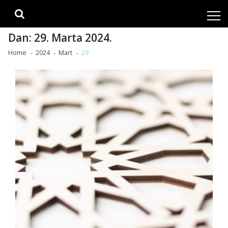
Skip
Skip
to
to
navigation
content
Dan:
29. Marta 2024.
Home
2024
Mart
29