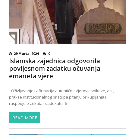
29 Marta, 2024
0
Islamska zajednica odgovorila
povijesnom zadatku očuvanja
emaneta vjere
- Oživljavanje i afirmacija autentične Vjerovjesnikove, a.s.,
prakse institucionalnog pristupa pitanju prikupljanja i
raspodjele zekata i sadekatul-fi
READ MORE