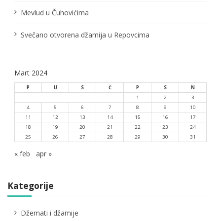
Mevlud u Čuhovićima
Svečano otvorena džamija u Repovcima
Mart 2024
P
U
S
Č
P
S
N
1
2
3
4
5
6
7
8
9
10
11
12
13
14
15
16
17
18
19
20
21
22
23
24
25
26
27
28
29
30
31
« feb
apr »
Kategorije
Džemati i džamije