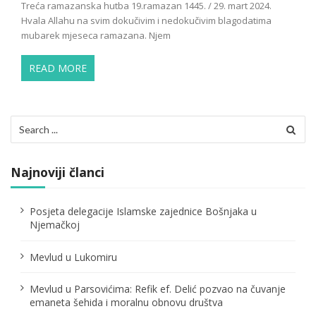
Treća ramazanska hutba 19.ramazan 1445. / 29. mart 2024.
Hvala Allahu na svim dokučivim i nedokučivim blagodatima
mubarek mjeseca ramazana. Njem
READ MORE
Search
for:
Najnoviji članci
Posjeta delegacije Islamske zajednice Bošnjaka u
Njemačkoj
Mevlud u Lukomiru
Mevlud u Parsovićima: Refik ef. Delić pozvao na čuvanje
emaneta šehida i moralnu obnovu društva