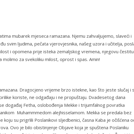
datima mubarek mjeseca ramazana. Njemu zahvaljujemo, slaveći i
đu svim ljudima, pečata vjerovjesnika, našeg uzora i učitelja, posl
ilost i opomena prije isteka zemaljskog vremena, njegovu čestitu
ha molimo za svekoliku milost, oprost i spas. Amin!
mazana. Dragocjeno vrijeme brzo istekne, kao što jeste slučaj i 
prilike koriste, ne odgađaju i ne propuštaju. Dvadesetog dana
 se događaj
Fetha
, oslobođenja Mekke i trijumfalnog povratka
 Poslanikom Muhammmedom alejhisselamom. Mekka se predala bez
 koju su prigrlili Poslanikovi sljedbenici, časna Kaba je očišćena o
krova. Ovo je bilo obistinjenje Objave koja je spuštena Poslaniku