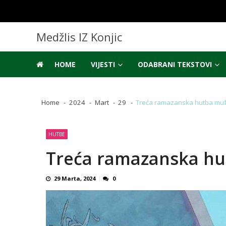
Skip
Skip
to
to
navigation
content
Medžlis IZ Konjic
HOME
VIJESTI
ODABRANI TEKSTOVI
Home
2024
Mart
29
Treća ramazanska hutba muf
HUTBE
Treća ramazanska hu
29 Marta, 2024
0