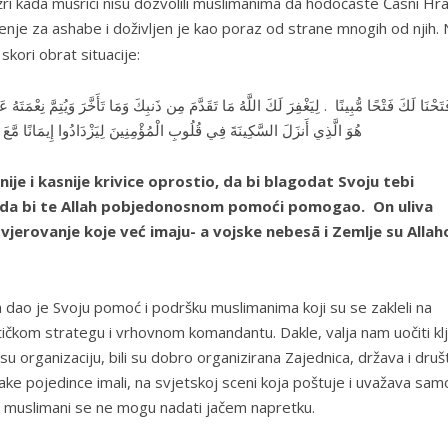
ri kada mušrici nisu dozvolili muslimanima da hodočaste Časni Hra
enje za ashabe i doživljen je kao poraz od strane mnogih od njih. 
skori obrat situacije:
َا فَتَحْنَا لَكَ فَتْحًا مُّبِينًا . لِيَغْفِرَ لَكَ اللَّهُ مَا تَقَدَّمَ مِن ذَنبِكَ وَمَا تَأَخَّرَ وَيُتِمَّ نِ
هُوَ الَّذِي أَنزَلَ السَّكِينَةَ فِي قُلُوبِ الْمُؤْمِنِينَ لِيَزْدَادُوا إِيمَانًا مَّعَ 
nije i kasnije krivice oprostio, da bi blagodat Svoju tebi
 i da bi te Allah pobjedonosnom pomoći pomogao. On uliva
i vjerovanje koje već imaju- a vojske nebesā i Zemlje su Allah
 dao je Svoju pomoć i podršku muslimanima koji su se zakleli na
ičkom strategu i vrhovnom komandantu. Dakle, valja nam uočiti kl
u organizaciju, bili su dobro organizirana Zajednica, država i druš
 jake pojedince imali, na svjetskoj sceni koja poštuje i uvažava sam
, muslimani se ne mogu nadati jačem napretku.