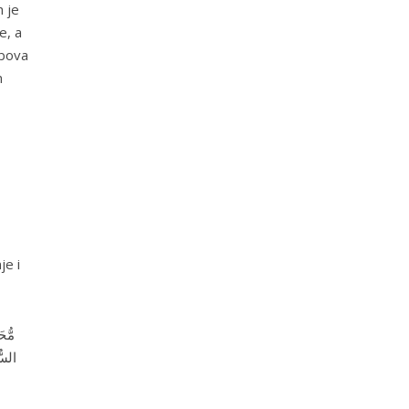
h je
e, a
obova
m
je i
مُّح
السُّ