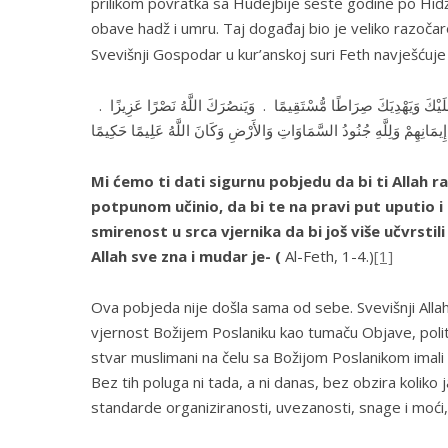
prilikom povratka sa Hudejbije šeste godine po Hidž
obave hadž i umru. Taj događaj bio je veliko razočar
Svevišnji Gospodar u kur’anskoj suri
Feth
navješćuje 
عْمَتَهُ عَلَيْكَ وَيَهْدِيَكَ صِرَاطًا مُّسْتَقِيمًا . وَيَنصُرَكَ اللَّهُ نَصْرًا عَزِيزًا
إِيمَانِهِمْ وَلِلَّهِ جُنُودُ السَّمَاوَاتِ وَالأَرْضِ وَكَانَ اللَّهُ عَلِيمًا حَكِيمًا
Mi ćemo ti dati sigurnu pobjedu da bi ti Allah ra
potpunom učinio, da bi te na pravi put uputio
smirenost u srca vjernika da bi još više učvrstil
Allah sve zna i mudar je- (
Al-Feth, 1-4.)
[1]
Ova pobjeda nije došla sama od sebe. Svevišnji Allah
vjernost Božijem Poslaniku kao tumaču Objave, polit
stvar muslimani na čelu sa Božijom Poslanikom imali s
Bez tih poluga ni tada, a ni danas, bez obzira koliko
standarde organiziranosti, uvezanosti, snage i moći