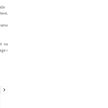
h
maže
lave,
avamo
it na
age i