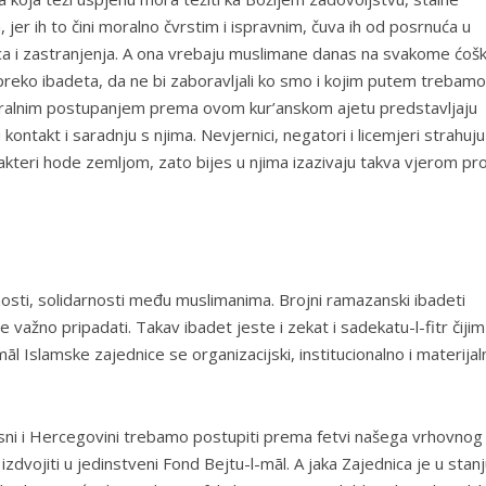
 jer ih to čini moralno čvrstim i ispravnim, čuva ih od posrnuća u
ica i zastranjenja. A ona vrebaju muslimane danas na svakome ćošk
reko ibadeta, da ne bi zaboravljali ko smo i kojim putem trebamo i
oralnim postupanjem prema ovom kur’anskom ajetu predstavljaju
kontakt i saradnju s njima. Nevjernici, negatori i licemjeri strahuju
akteri hode zemljom, zato bijes u njima izazivaju takva vjerom pr
sti, solidarnosti među muslimanima. Brojni ramazanski ibadeti
e važno pripadati. Takav ibadet jeste i zekat i sadekatu-l-fitr čijim
l Islamske zajednice se organizacijski, institucionalno i materijal
osni i Hercegovini trebamo postupiti prema fetvi našega vrhovnog
 izdvojiti u jedinstveni Fond Bejtu-l-māl. A jaka Zajednica je u stan