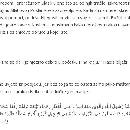
teresom i proračunom ulazili u ono što se od njih tražilo. Iskrenost i
 dostignu Allahovo i Poslanikovo zadovoljstvo. Kada su namjere iskren
voj pomoći, podršci Njegovih nevidljivih vojski i iskrenih Božijih r
eda jeste saveznik Islama i muslimana kako u prošlosti tako i u svi
iz Poslanikove poruke u kojoj stoji:
a se da li je njezino dobro u početku ili na kraju
.” (Hadis bilježi
ne uvjete za pobjedu, jer bez toga to će ostati samo puko maštan
 su to karakteristike pobjedničke generacije:
َمَّدٌ رَّسُولُ اللَّهِ وَالَّذِينَ مَعَهُ أَشِدَّاء عَلَى الْكُفَّارِ رُحَمَاء بَيْنَهُمْ تَرَاهُمْ رُكَّعًا سُج
جُودِ ذَلِكَ مَثَلُهُمْ فِي التَّوْرَاةِ وَمَثَلُهُمْ فِي الإِنجِيلِ كَزَرْعٍ أَخْرَجَ شَطْأَهُ فَآزَرَهُ فَ
وَعَدَ ا