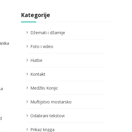
Kategorije
Džemati i džamije
anika
Foto i video
Hutbe
Kontakt
Medžlis Konjic
sa
Muftijstvo mostarsko
Odabrani tekstovi
d
Prikaz knjiga