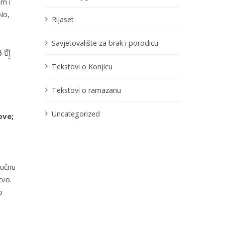
m i
No,
Rijaset
Savjetovalište za brak i porodicu
إِنّ .
Tekstovi o Konjicu
Tekstovi o ramazanu
Uncategorized
ove;
jučnu
tvo.
o