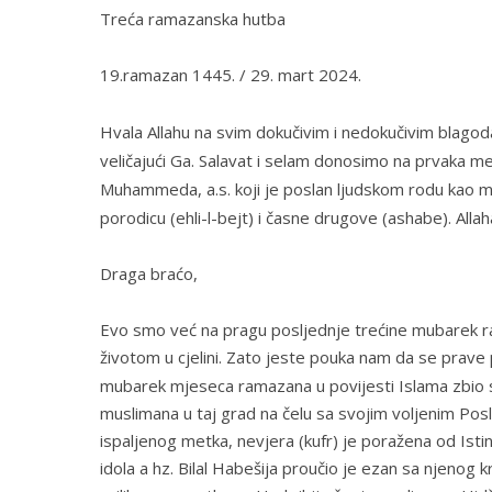
Treća ramazanska hutba
19.ramazan 1445. / 29. mart 2024.
Hvala Allahu na svim dokučivim i nedokučivim blago
veličajući Ga. Salavat i selam donosimo na prvaka me
Muhammeda, a.s. koji je poslan ljudskom rodu kao m
porodicu (ehli-l-bejt) i časne drugove (ashabe). Alla
Draga braćo,
Evo smo već na pragu posljednje trećine mubarek ra
životom u cjelini. Zato jeste pouka nam da se prave 
mubarek mjeseca ramazana u povijesti Islama zbio
muslimana u taj grad na čelu sa svojim voljenim
ispaljenog metka, nevjera (kufr) je poražena od Istine
idola a hz. Bilal Habešija proučio je ezan sa njenog 