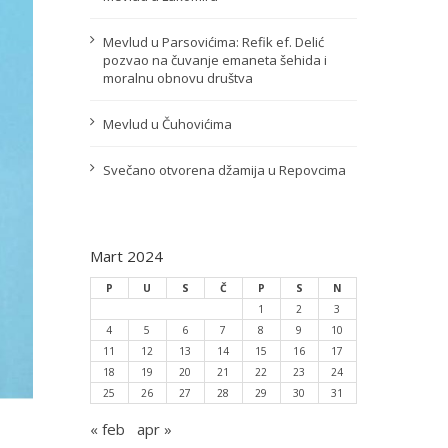
Mevlud u Parsovićima: Refik ef. Delić
pozvao na čuvanje emaneta šehida i
moralnu obnovu društva
Mevlud u Čuhovićima
Svečano otvorena džamija u Repovcima
Mart 2024
P
U
S
Č
P
S
N
1
2
3
4
5
6
7
8
9
10
11
12
13
14
15
16
17
18
19
20
21
22
23
24
25
26
27
28
29
30
31
« feb
apr »