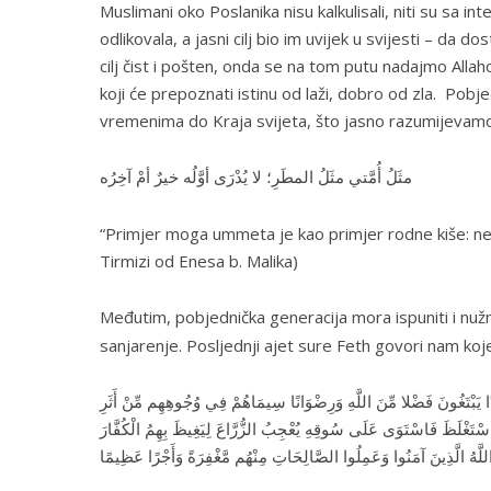
Muslimani oko Poslanika nisu kalkulisali, niti su sa in
odlikovala, a jasni cilj bio im uvijek u svijesti – da
cilj čist i pošten, onda se na tom putu nadajmo Allaho
koji će prepoznati istinu od laži, dobro od zla. Pobj
vremenima do Kraja svijeta, što jasno razumijevamo 
مثَلُ أُمَّتي مثَلُ المطَرِ؛ لا يُدْرَى أوَّلُه خيرٌ أمْ آخِرُه
“
Primjer moga ummeta je kao primjer rodne kiše: ne zn
Tirmizi od Enesa b. Malika)
Međutim, pobjednička generacija mora ispuniti i nuž
sanjarenje. Posljednji ajet sure
Feth
govori nam koje
َّدًا يَبْتَغُونَ فَضْلا مِّنَ اللَّهِ وَرِضْوَانًا سِيمَاهُمْ فِي وُجُوهِهِم مِّنْ أَثَرِ
اسْتَغْلَظَ فَاسْتَوَى عَلَى سُوقِهِ يُعْجِبُ الزُّرَّاعَ لِيَغِيظَ بِهِمُ الْكُفَّارَ
للَّهُ الَّذِينَ آمَنُوا وَعَمِلُوا الصَّالِحَاتِ مِنْهُم مَّغْفِرَةً وَأَجْرًا عَظِيمًا