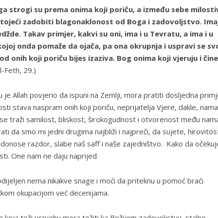
ega strogi su prema onima koji poriču, a između sebe milostiv
astojeći zadobiti blagonaklonost od Boga i zadovoljstvo. Ima
džde. Takav primjer, kakvi su oni, ima i u Tevratu, a ima i u
 kojoj onda pomaže da ojača, pa ona okrupnja i uspravi se sv
 kod onih koji poriču bijes izaziva. Bog onima koji vjeruju i čine
l-Feth, 29.)
u je Allah povjerio da ispuni na Zemlji, mora pratiti dosljedna prim
ti stava naspram onih koji poriču, neprijatelja Vjere, dakle, nama 
 se traži samilost, bliskost, širokogudnost i otvorenost među nam
ti da smo mi jedni drugima najbliži i najpreči, da sujete, hirovitost
 donose razdor, slabe naš saff i naše zajedništvo. Kako da očeku
sti. One nam ne daju naprijed.
podijeljen nema nikakve snage i moći da priteknu u pomoć braći
tičkom okupacijom već decenijama.
 koja teži uspjehu mora težiti ka Božijem zadovoljstvu, stalne