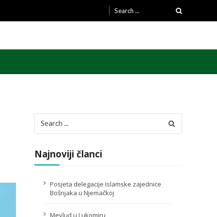
Search
for:
Search
for:
Najnoviji članci
Posjeta delegacije Islamske zajednice
Bošnjaka u Njemačkoj
Mevlud u Lukomiru