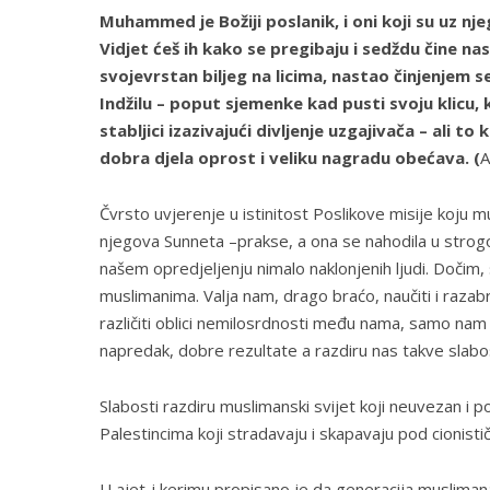
Muhammed je Božiji poslanik, i oni koji su uz nj
Vidjet ćeš ih kako se pregibaju i sedždu čine n
svojevrstan biljeg na licima, nastao činjenjem se
Indžilu – poput sjemenke kad pusti svoju klicu,
stabljici izazivajući divljenje uzgajivača – ali to
dobra djela oprost i veliku nagradu obećava. (
A
Čvrsto uvjerenje u istinitost Poslikove misije koju m
njegova Sunneta –prakse, a ona se nahodila u strogos
našem opredjeljenju nimalo naklonjenih ljudi. Dočim,
muslimanima. Valja nam, drago braćo, naučiti i razabra
različiti oblici nemilosrdnosti među nama, samo nam
napredak, dobre rezultate a razdiru nas takve slabo
Slabosti razdiru muslimanski svijet koji neuvezan i 
Palestincima koji stradavaju i skapavaju pod cionis
U ajet-i kerimu propisano je da generacija muslimana