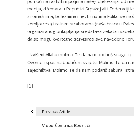
pomoći na različitim poljima našeg djelovanja; od mek
medija, džemata u Republici Srpskoj ali i Federaciji 
siromašnima, bolesnima i nezbrinutima koliko se mo
zemljotresi) i ratnim strahotama (naša braća u Palest
organiziranog prikupljanja sredstava zekata i sadeka
da se mogu kvalitetno servisirati sve navedene i dr
Uzvišeni Allahu molimo Te da nam podariš snage i p
Ovome i spas na budućem svijetu. Molimo Te da nas 
zajedništva. Molimo Te da nam podariš sabura, istraj
[1]
Previous Article
N
Video: Čemu nas Bedr uči