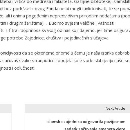
teba i vrtićā do medresā i fakulteta, Gazijine biblioteke, islamski
koji bez podrške iz ovog Fonda ne bi mogli funkcionisati, te se po
že, ali i onima pogođenim nepredvidivim prirodnim nedaćama (pop
ini i drugim žarištima)…. Budimo svjesni veličine i važnosti
tu-l-fitra i doprinosa svakog od nas koji dajemo, jer time osigur
uge potrebe Zajednice, društva i pojedinačnih slučajeva
.
ronicljivosti da se okrenemo onome u čemu je naša istinka dobrob
sačuvaš svake stranputice i podjela koje vode slabljenju naše sn
nosti i odlučnosti.
Next Article
Islamska zajednica odgovorila povijesnom
zadatku očuvanja emaneta vjere