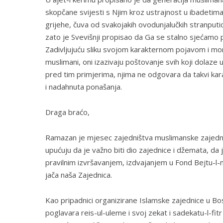
skopčane svijesti s Njim kroz ustrajnost u ibadetima,
grijehe, čuva od svakojakih ovodunjalučkih stranput
zato je Svevišnji propisao da Ga se stalno sjećamo p
Zadivljujuću sliku svojom karakternom pojavom i m
muslimani, oni izazivaju poštovanje svih koji dolaze u 
pred tim primjerima, njima ne odgovara da takvi kar
i nadahnuta ponašanja.
Draga braćo,
Ramazan je mjesec zajedništva muslimanske zajedno
upućuju da je važno biti dio zajednice i džemata, da j
pravilnim izvršavanjem, izdvajanjem u Fond Bejtu-l-mā
jača naša Zajednica.
Kao pripadnici organizirane Islamske zajednice u B
poglavara reis-ul-uleme i svoj zekat i sadekatu-l-fitr