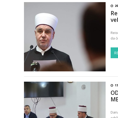
20
Re
ve
Reis
da ć
R
17
OD
ME
Dana
održ