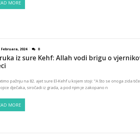
EAD MORE
 Februara, 2024
0
ruka iz sure Kehf: Allah vodi brigu o vjerniko
ci
timo pažnju na 82. ajet sure El-Kehf u kojem stoji: "A što se onoga zida tiče
vojice dječaka, siročadi iz grada, a pod njim je zakopano n
EAD MORE