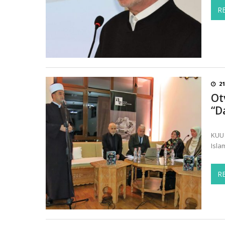
R
21
Ot
“D
KUU 
Isla
R