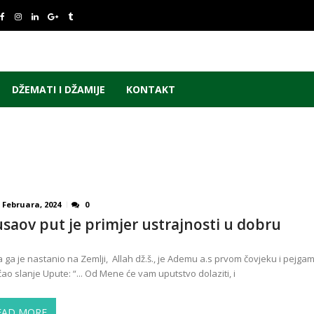
DŽEMATI I DŽAMIJE
KONTAKT
 Februara, 2024
0
saov put je primjer ustrajnosti u dobru
 ga je nastanio na Zemlji, Allah dž.š., je Ademu a.s prvom čovjeku i pejga
ao slanje Upute: “... Od Mene će vam uputstvo dolaziti, i
EAD MORE