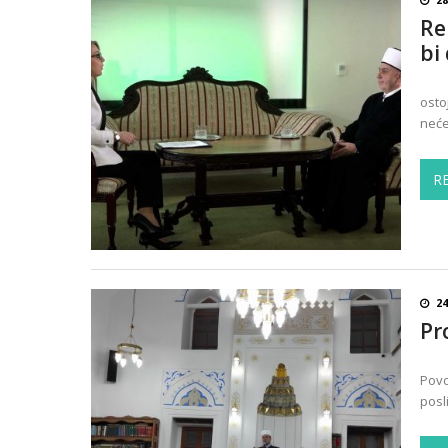
Re
bi
osto
neće
R
24
Pr
Povo
posl