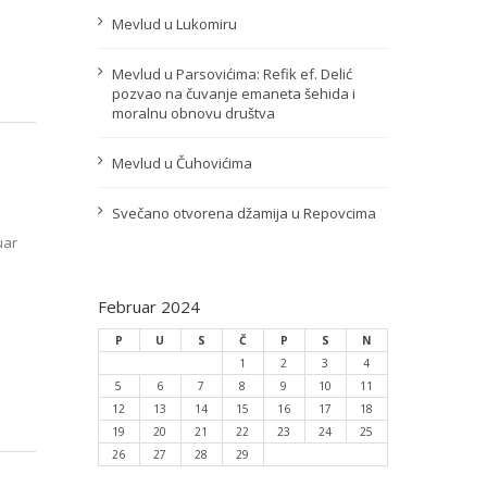
Mevlud u Lukomiru
Mevlud u Parsovićima: Refik ef. Delić
pozvao na čuvanje emaneta šehida i
moralnu obnovu društva
Mevlud u Čuhovićima
Svečano otvorena džamija u Repovcima
uar
Februar 2024
P
U
S
Č
P
S
N
1
2
3
4
5
6
7
8
9
10
11
12
13
14
15
16
17
18
19
20
21
22
23
24
25
26
27
28
29