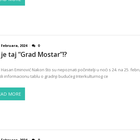
 Februara, 2024
0
 je taj “Grad Mostar”!?
: Hasan Eminović Nakon što su nepoznati počinitelji u noći s 24. na 25. febr
tili informacionu tablu o gradnji budućeg Interkulturnog ce
EAD MORE
 Februara, 2024
0