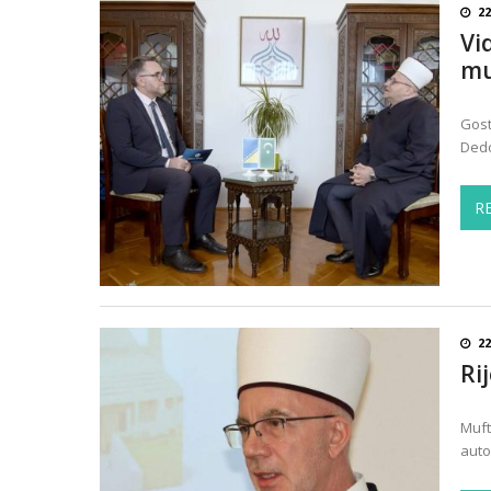
22
Vi
mu
Gost
Dedo
R
22
Ri
Muft
auto