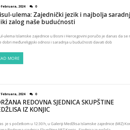
 Februara, 2024
0
isul-ulema: Zajednički jezik i najbolja saradn
liki zalog naše budućnosti
ul-ulema Islamske zajednice u Bosni i Hercegovini poručio je danas da se
e dobri međureligijski odnosi i saradnja u budućnosti davati dob
EAD MORE
 Februara, 2024
0
RŽANA REDOVNA SJEDNICA SKUPŠTINE
DŽLISA IZ KONJIC
s je s početkom u 12:30 h, u Galeriji Medžlisa Islamske zajednice (MIZ) Kon
ana Redovna sjednica Skupštine MIZ Konjic. Sjednica je počela