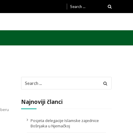
Search
for:
Search
for:
Najnoviji članci
mberu
Posjeta delegacije Islamske zajednice
Bošnjaka u Njemačkoj