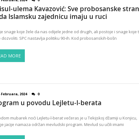
isul-ulema Kavazović: Sve probosanske stra
 da Islamsku zajednicu imaju u ruci
je snage koje žele da nas odijele jedne od drugih, ali postoje i snage koje 
 dozvoliti. SPC nastavlja politiku 90-ih. Kod probosanskih-bošn
EAD MORE
 Februara, 2024
0
ogram u povodu Lejletu-l-berata
dom mubarek noći Lejletu-l-berat večeras je u Tekijskoj džamiji u Konjicu,
ije jacije namaza održan mevludski program. Mevlud su učili imami