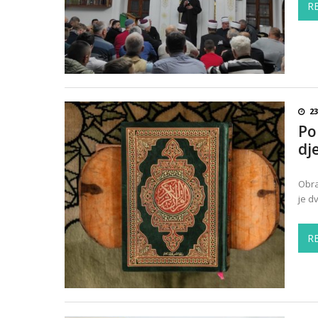
R
23
Po
dje
Obra
je d
R