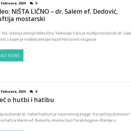
 Februara, 2024
0
deo: NIŠTA LIČNO – dr. Salem ef. Dedović,
ftija mostarski
 163. izdanja emisije Ništa lično Televizije 5 bio je muftija mostarski dr. Sal
vić s kojim je voditelj emisije Nazif Horozović razgovar
EAD MORE
 Februara, 2024
0
ječ o hutbi i hatibu
ija tuzlanski dr. Vahid Fazlović je na promociji knjige "Ka vječnoj domovini"
ra hafiza Merim-ef. Đulovića, imama Gazi Turali-begove džamije u