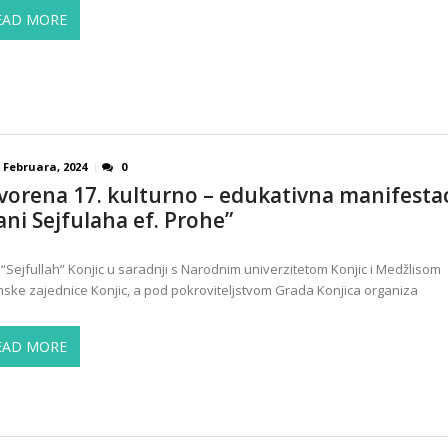
EAD MORE
 Februara, 2024
0
vorena 17. kulturno – edukativna manifestac
ani Sejfulaha ef. Prohe”
“Sejfullah” Konjic u saradnji s Narodnim univerzitetom Konjic i Medžlisom
mske zajednice Konjic, a pod pokroviteljstvom Grada Konjica organiza
EAD MORE