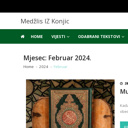
Skip
Skip
to
to
navigation
content
Medžlis IZ Konjic
HOME
VIJESTI
ODABRANI TEKSTOVI
Mjesec:
Februar 2024.
Home
2024
Februar
28
Mu
Kada
obeć
R