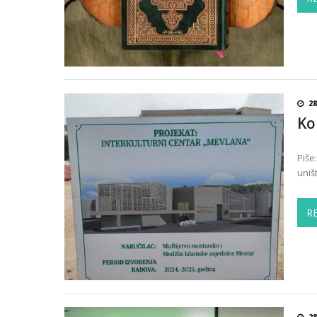
28
Ko
Piše
uniš
R
28