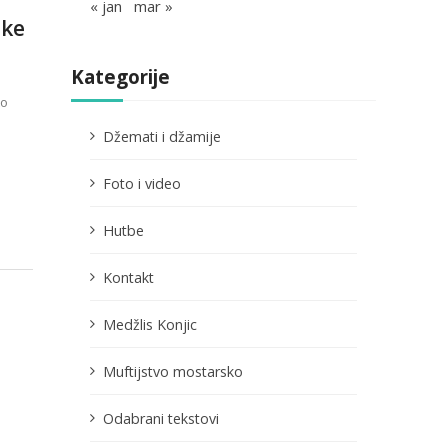
« jan
mar »
nke
Kategorije
to
Džemati i džamije
Foto i video
Hutbe
Kontakt
Medžlis Konjic
Muftijstvo mostarsko
Odabrani tekstovi