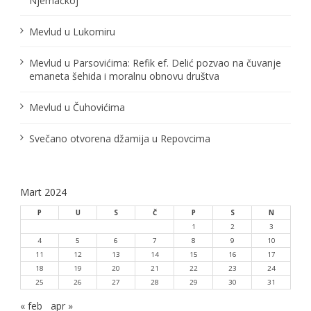
Njemačkoj
Mevlud u Lukomiru
Mevlud u Parsovićima: Refik ef. Delić pozvao na čuvanje
emaneta šehida i moralnu obnovu društva
Mevlud u Čuhovićima
Svečano otvorena džamija u Repovcima
Mart 2024
P
U
S
Č
P
S
N
1
2
3
4
5
6
7
8
9
10
11
12
13
14
15
16
17
18
19
20
21
22
23
24
25
26
27
28
29
30
31
« feb
apr »