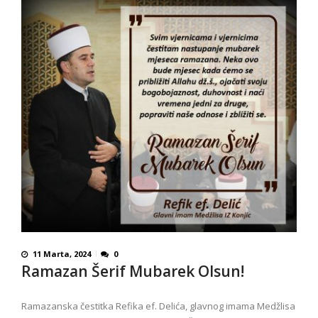
11 Marta, 2024
0
Ramazan Šerif Mubarek Olsun!
Ramazanska čestitka Refika ef. Delića, glavnog imama Medžlisa