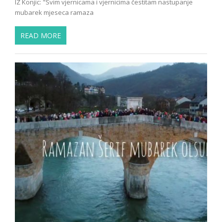
IZ Konjic: "Svim vjernicama i vjernicima čestitam nastupanje
mubarek mjeseca ramaza
READ MORE