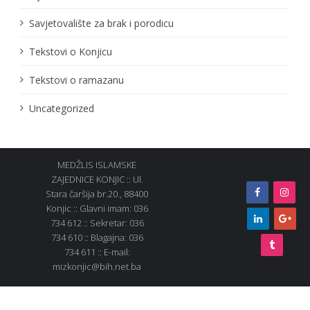
Savjetovalište za brak i porodicu
Tekstovi o Konjicu
Tekstovi o ramazanu
Uncategorized
MEDŽLIS ISLAMSKE
ZAJEDNICE KONJIC :: Ul.
Stara čaršija br.20., 88400
Konjic :: Glavni imam: 036
734 612 :: Sekretar: 036
734 610 :: Blagajna: 036
734 611 :: E-mail:
mizkonjic@bih.net.ba