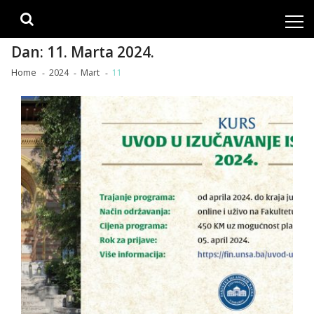
Skip
Skip
to
to
navigation
content
Dan:
11. Marta 2024.
Home
2024
Mart
11