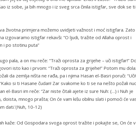
o iz sobe, ja bih mnogo i iz sveg srca činila istigfar, sve dok se ti
 dva životna primjera možemo uvidjeti važnost i moć istigfara. Zat
ma izgovaramo istigfar rekavši: “O ljudi, tražite od Allaha oprost i
m i po stotinu puta”
dugo pala, a on mu reče: “Traži oprosta za grijehe – uči istigfar!” Do
govori isto kao i prvom: “Traži oprosta za grijehe!” Potom mu dola
požali da zemlja ništa ne rađa, pa i njima Hasan el-Basri poruči: “Uči
: “Kako si ti Hasane čudan! Zar svakome ko ti se na nešto požali nud
an el-Basri im reče: “Zar niste čitali ajete iz sure Nuh:
(…) i Nuh je
 doista, mnogo prašta; On će vam kišu obilnu slati i pomoći će va
m dati.’
(Nuh, 10-12)
llah kaže:
Od Gospodara svoga oprost tražite i pokajte se, On će 