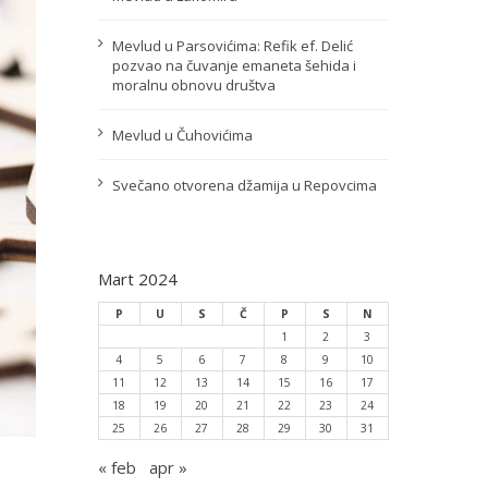
Mevlud u Parsovićima: Refik ef. Delić
pozvao na čuvanje emaneta šehida i
moralnu obnovu društva
Mevlud u Čuhovićima
Svečano otvorena džamija u Repovcima
Mart 2024
P
U
S
Č
P
S
N
1
2
3
4
5
6
7
8
9
10
11
12
13
14
15
16
17
18
19
20
21
22
23
24
25
26
27
28
29
30
31
« feb
apr »