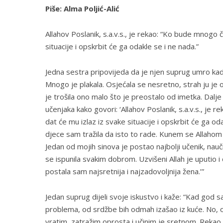
Piše: Alma Poljić-Alić
Allahov Poslanik, s.a.v.s., je rekao: “Ko bude mnogo č
situacije i opskrbit će ga odakle se i ne nada.”
Jedna sestra pripovijeda da je njen suprug umro kada
Mnogo je plakala. Osjećala se nesretno, strah ju je 
je trošila ono malo što je preostalo od imetka. Dalje 
učenjaka kako govori: ‘Allahov Poslanik, s.a.v.s., je 
dat će mu izlaz iz svake situacije i opskrbit će ga od
djece sam tražila da isto to rade. Kunem se Allahom da
Jedan od mojih sinova je postao najbolji učenik, nauči
se ispunila svakim dobrom. Uzvišeni Allah je uputio i č
postala sam najsretnija i najzadovoljnija žena.’”
Jedan suprug dijeli svoje iskustvo i kaže: “Kad god s
problema, od srdžbe bih odmah izašao iz kuće. No, od
vratim, zatražim oprosta i učinim je sretnom. Rekao s