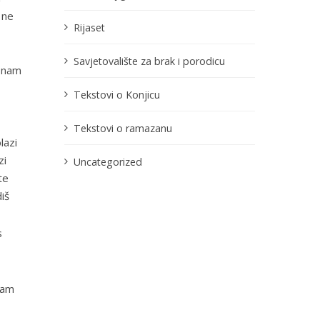
 ne
Rijaset
Savjetovalište za brak i porodicu
o nam
Tekstovi o Konjicu
Tekstovi o ramazanu
lazi
zi
Uncategorized
te
iš
s
vam