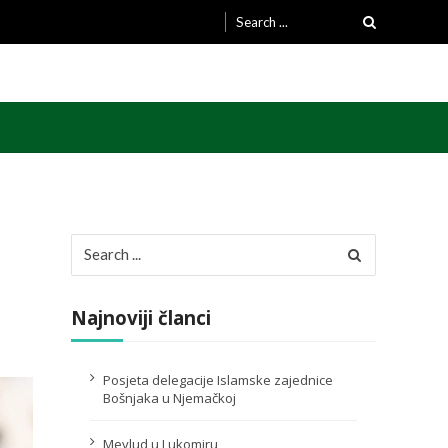
Search
for:
Search
for:
Najnoviji članci
Posjeta delegacije Islamske zajednice
Bošnjaka u Njemačkoj
Mevlud u Lukomiru