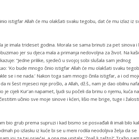
inio istigfar Allah će mu olakšati svaku tegobu, dat će mu izlaz iz 
 je imala trideset godina. Morala se sama brinuti za pet sinova i k
obuzimao jer su djeca mala a primanja nedovoljna za život. Na kaši
kazuje: “Jedne prilike, sjedeći u svojoj sobi slušala sam jednog
rekao: ‘Ko bude mnogo činio istigfar Allah će mu olakšati svaku tegob
akle se i ne nada.’ Nakon toga sam mnogo činila istigfar, a i od moj
 ni šest mjeseci nije prošlo, a Allah, dž.š., nam je dao obilnu nafa
o je cijeli Kur’an napamet, ljudi su počeli da brinu o njemu, kuća n
estitim učinio sve moje sinove i kćeri, lišio me brige, tuge i žalosti
am bio grub prema supruzi i kad bismo se posvađali ili imali bilo ka
mah po izlasku iz kuće bi se u meni rodila neodoljiva želja da se
am joj za taj osjećaj, a ona me upitala: ‘Znaš li zašto?’ Tražio sa