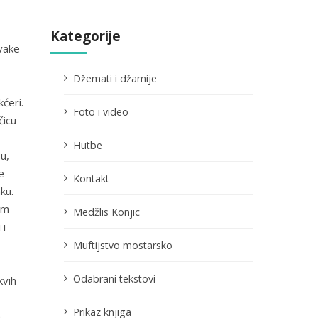
Kategorije
svake
Džemati i džamije
ćeri.
Foto i video
čicu
Hutbe
u,
e
Kontakt
ku.
am
Medžlis Konjic
 i
Muftijstvo mostarsko
Odabrani tekstovi
kvih
Prikaz knjiga
m