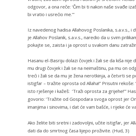
odgovor, a ona reče: ‘Čim bi ti nakon naše svađe izaša
bi vratio i usrećio me.’”
Iz navedenog hadisa Allahovog Poslanika, s.a.v.s., i
je Allahov Poslanik, s.a.v.s., naredio da u svim prilika
pokajte se, zaista i ja oprost u svakom danu zatraži
Hasanu el-Basriju dolazi čovjek i žali se da kiša nije 
mu drugi čovjek i žali se na neimaštinu, pa mu on od
treći i žali se da mu je žena nerotkinja, a četvrti se 
istigfar – tražite oprosta od Allaha!” Prisutni rekoše
isto rješenje i kažeš: ‘Traži oprosta za grijehe!’” Has
govorio: ‘Tražite od Gospodara svoga oprost jer On,
imanjima i sinovima, i dat će vam bašće, i rijeke će va
Ako želite biti sretni i zadovoljni, učite istigfar, jer A
dati da do smrtnog časa lijepo proživite.
(Hud, 3)