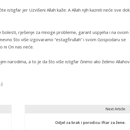
te istigfar jer Uzvišeni Allah kaže:
A Allah njih kazniti neće sve dok
)
ge bolesti, rješenje za mnoge probleme, garant uspjeha i na ovom 
nevno što više izgovaramo “estagfirullah” i svom Gospodaru se
o ni On nas neće.
ojim narodima, a to je da što više istigfar činimo ako želimo Allaho
.)
Next Article
Odjel za brak i porodicu: Iftar za žene.