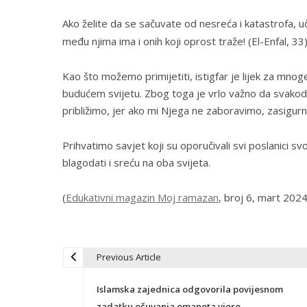
Ako želite da se sačuvate od nesreća i katastrofa, uči
među njima ima i onih koji oprost traže!
(El-Enfal, 33
Kao što možemo primijetiti, istigfar je lijek za mno
budućem svijetu. Zbog toga je vrlo važno da svakod
približimo, jer ako mi Njega ne zaboravimo, zasigurn
Prihvatimo savjet koji su oporučivali svi poslanici sv
blagodati i sreću na oba svijeta.
(
Edukativni magazin Moj ramazan
, broj 6, mart 2024
Previous Article
N
Islamska zajednica odgovorila povijesnom
zadatku očuvanja emaneta vjere