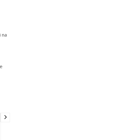
i na
ve