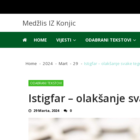
Skip
Skip
to
to
navigation
content
Medžlis IZ Konjic
HOME
VIJESTI
ODABRANI TEKSTOVI
Home
2024
Mart
29
Istigfar – olakšanje svake te
ODABRANI TEKSTOVI
Istigfar – olakšanje 
29 Marta, 2024
0