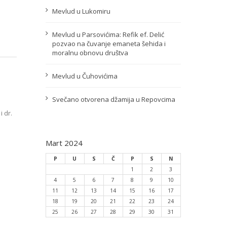
Mevlud u Lukomiru
Mevlud u Parsovićima: Refik ef. Delić
pozvao na čuvanje emaneta šehida i
moralnu obnovu društva
Mevlud u Čuhovićima
Svečano otvorena džamija u Repovcima
 dr.
Mart 2024
P
U
S
Č
P
S
N
1
2
3
4
5
6
7
8
9
10
11
12
13
14
15
16
17
18
19
20
21
22
23
24
25
26
27
28
29
30
31