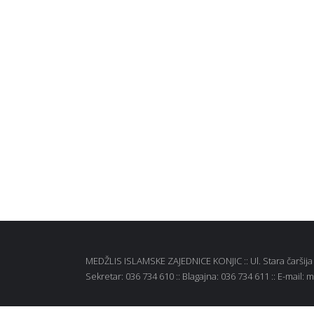
MEDŽLIS ISLAMSKE ZAJEDNICE KONJIC :: Ul. Stara čaršija b
Sekretar: 036 734 610 :: Blagajna: 036 734 611 :: E-mail: