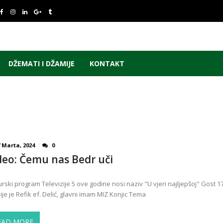
DŽEMATI I DŽAMIJE
KONTAKT
 Marta, 2024
0
deo: Čemu nas Bedr uči
rski program Televizije 5 ove godine nosi naziv "U vjeri najljepšoj" Gost 17
ije je Refik ef. Delić, glavni imam MIZ Konjic Tema
EAD MORE