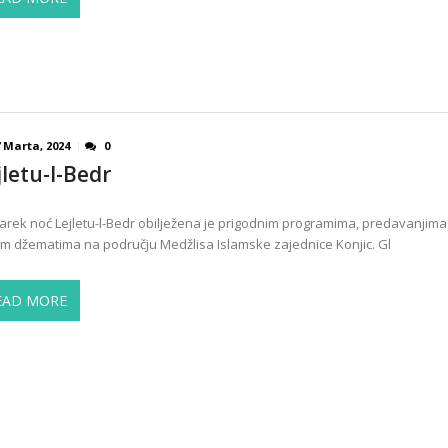
 Marta, 2024
0
jletu-l-Bedr
rek noć Lejletu-l-Bedr obilježena je prigodnim programima, predavanjima i
im džematima na području Medžlisa Islamske zajednice Konjic. Gl
EAD MORE