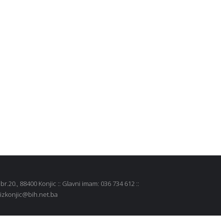
r.20., 88400 Konjic :: Glavni imam: 036 734 612 ::
 mizkonjic@bih.net.ba