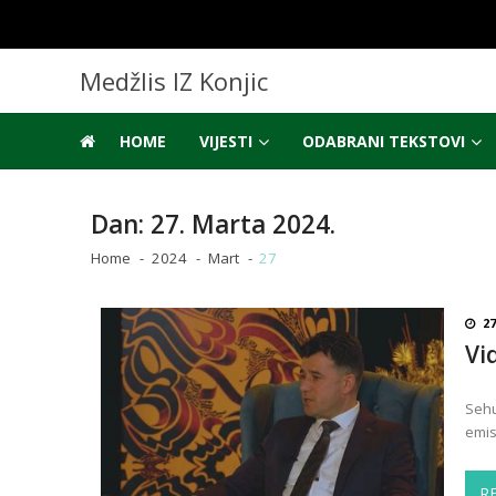
Skip
Skip
to
to
navigation
content
Medžlis IZ Konjic
HOME
VIJESTI
ODABRANI TEKSTOVI
Dan:
27. Marta 2024.
Home
2024
Mart
27
27
Vi
Sehu
emis
R