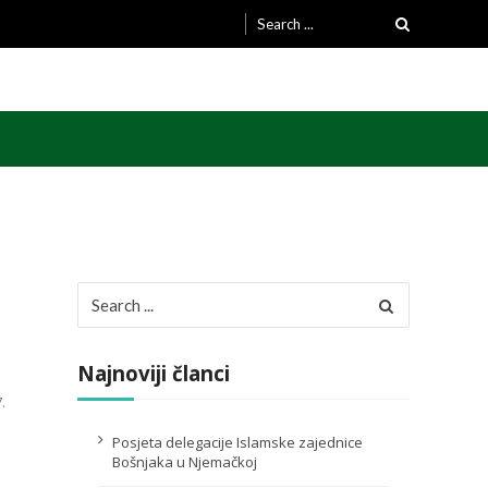
Search
for:
Search
for:
Najnoviji članci
.
Posjeta delegacije Islamske zajednice
Bošnjaka u Njemačkoj