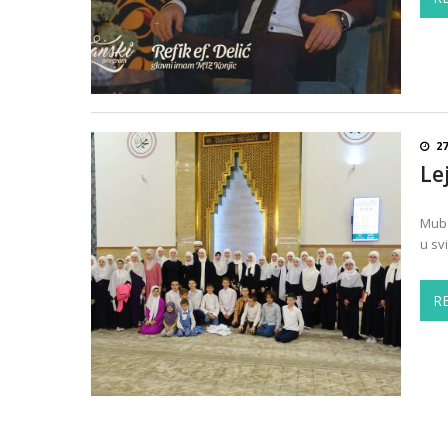
27
Le
Muba
u sv
R