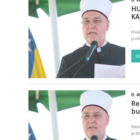
HU
KA
Hval
podn
R
2
Re
bu
Reis
je d