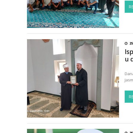
R
2
Is
u 
Dana
Jasm
R
2