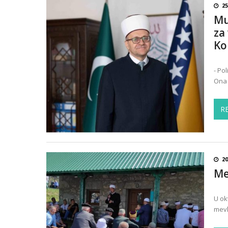
2
Mu
za
Ko
- Po
Ona 
R
2
Me
U ok
mevl