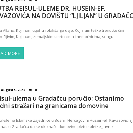
TBA REISUL-ULEME DR. HUSEIN-EF.
VAZOVIĆA NA DOVIŠTU “LJILJAN” U GRADAČ
a Allahu, Koji nam utjehu i olakšanje daje, Koji nam teške trenutke čini
ošljivim, Koji nam, zemaljskim smrtnicima i nemoćnicima, snagu
EAD MORE
5 Augusta, 2023
0
isul-ulema u Gradačcu poručio: Ostanimo
dni stražari na granicama domovine
ul-ulema Islamske zajednice u Bosni i Hercegovini Husein-ef. Kavazović izj
anas u Gradačcu da se oko naše domovine pletu spletke, javne i