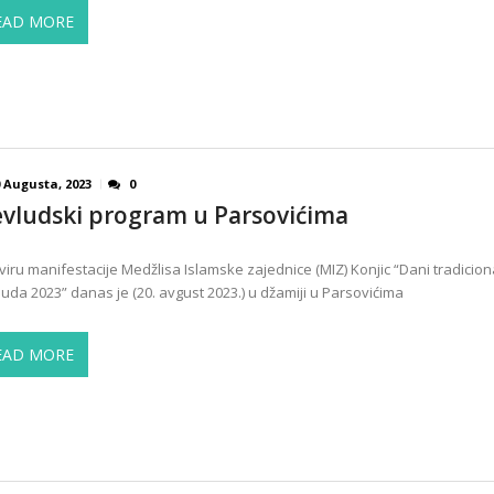
EAD MORE
0 Augusta, 2023
0
vludski program u Parsovićima
viru manifestacije Medžlisa Islamske zajednice (MIZ) Konjic “Dani tradicion
uda 2023” danas je (20. avgust 2023.) u džamiji u Parsovićima
EAD MORE