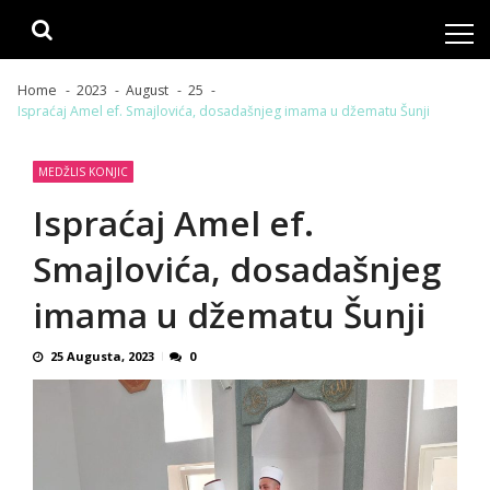
Skip
Skip
to
to
navigation
content
Home
2023
August
25
Ispraćaj Amel ef. Smajlovića, dosadašnjeg imama u džematu Šunji
MEDŽLIS KONJIC
Ispraćaj Amel ef.
Smajlovića, dosadašnjeg
imama u džematu Šunji
25 Augusta, 2023
0