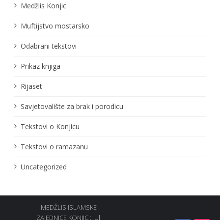
Medžlis Konjic
Muftijstvo mostarsko
Odabrani tekstovi
Prikaz knjiga
Rijaset
Savjetovalište za brak i porodicu
Tekstovi o Konjicu
Tekstovi o ramazanu
Uncategorized
MEDŽLIS ISLAMSKE
ZAJEDNICE KONJIC :: Ul.