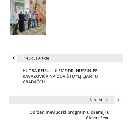
Previous Article
N
HUTBA REISUL-ULEME DR. HUSEIN-EF.
a
KAVAZOVIĆA NA DOVIŠTU “LJILJAN” U
GRADAČCU
v
i
Next Article
g
Održan mevludski program u džamiji u
a
Glavatičevu
c