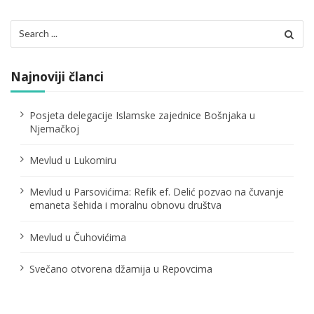
i
Search
j
for:
a
Najnoviji članci
č
l
Posjeta delegacije Islamske zajednice Bošnjaka u
Njemačkoj
a
n
Mevlud u Lukomiru
a
Mevlud u Parsovićima: Refik ef. Delić pozvao na čuvanje
emaneta šehida i moralnu obnovu društva
k
a
Mevlud u Čuhovićima
Svečano otvorena džamija u Repovcima