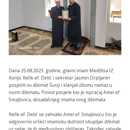
Dana 25.08.2023. godine, glavni imam Medžlisa IZ
Konjic Refik ef. Delić i sekretar Jasmin Drpljanin
posjetili su džemat Šunji i klanjali džumu namaz u
ovom džematu. Povod posjete bio je ispraćaj Amel ef.
Smajlovića, dosadašnjeg imama ovog džemata.
Refik ef. Delić se zahvalio Amel ef. Smajloviću što je
odgovorno vršeći imamsku dužnost okupljao džemat
uz sebe, te ih međusobno zbližavao. Također zahvale