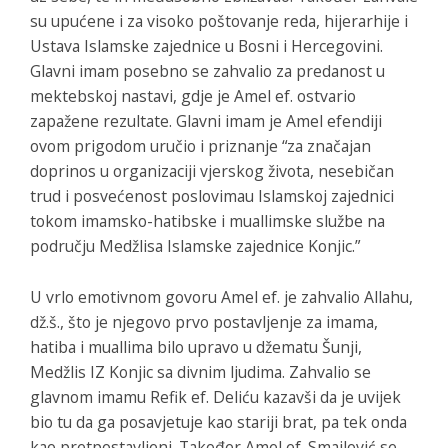
su upućene i za visoko poštovanje reda, hijerarhije i
Ustava Islamske zajednice u Bosni i Hercegovini.
Glavni imam posebno se zahvalio za predanost u
mektebskoj nastavi, gdje je Amel ef. ostvario
zapažene rezultate. Glavni imam je Amel efendiji
ovom prigodom uručio i priznanje “za značajan
doprinos u organizaciji vjerskog života, nesebičan
trud i posvećenost poslovimau Islamskoj zajednici
tokom imamsko-hatibske i muallimske službe na
području Medžlisa Islamske zajednice Konjic.”
U vrlo emotivnom govoru Amel ef. je zahvalio Allahu,
dž.š., što je njegovo prvo postavljenje za imama,
hatiba i muallima bilo upravo u džematu Šunji,
Medžlis IZ Konjic sa divnim ljudima. Zahvalio se
glavnom imamu Refik ef. Deliću kazavši da je uvijek
bio tu da ga posavjetuje kao stariji brat, pa tek onda
kao pretpostavljeni. Također Amel ef. Smajlović se