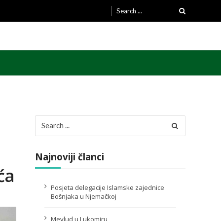
Search
for:
Search
for:
Najnoviji članci
ća
Posjeta delegacije Islamske zajednice
Bošnjaka u Njemačkoj
Mevlud u Lukomiru