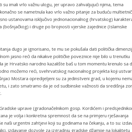
 su imali vrlo važnu ulogu, jer upravo zahvaljujući njima, tema
 konačno se nametnula kao vrlo važno pitanje za buduću multietni
osno ustanovama isključivo jednonacionalnog (hrvatskog) karakter
a (bošnjačkog) i druge po brojnosti vjerske zajednice (Islamske
anja dugo je ignorisano, te mu se pokušala dati politička dimenzij
dnom jasno reći da nikakve političke poveznice nije bilo u trenutku
 da je Hrvatsko narodno kazalište baš u tom momentu krenulo sa 
obodno možemo reći, svehrvatskog nacionalnog projekta koji ustvar
njaci Mostara opredijeljeni su za jedinstveni grad, u kojemu nem
e getu, i zato smatramo da je od sudbinske važnosti da središnja zo
.
ma Gradske uprave (gradonačelnikom gosp. Kordićem i predsjednik
zana je volja i konkretna spremnost da se na primjeru rješavanja
e naši urgentni zahtjevi koji su godinama na čekanju, a to su: izda
ici, izdavanje dozvole za izgradnju gradske džamije na lokalitetu