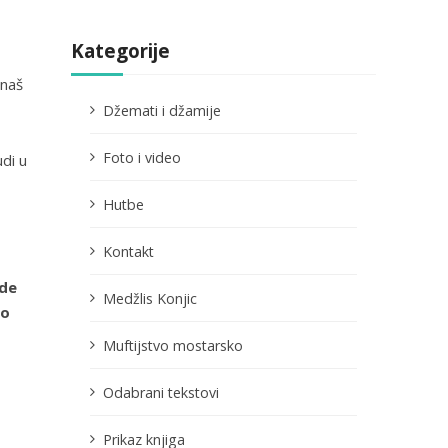
Kategorije
 naš
Džemati i džamije
Foto i video
di u
Hutbe
Kontakt
ade
Medžlis Konjic
to
Muftijstvo mostarsko
Odabrani tekstovi
Prikaz knjiga