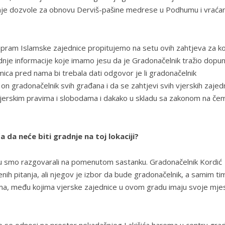
anje dozvole za obnovu Derviš-pašine medrese u Podhumu i vraćan
aspram Islamske zajednice propitujemo na setu ovih zahtjeva za k
 Zadnje informacije koje imamo jesu da je Gradonačelnik tražio dopu
a pred nama bi trebala dati odgovor je li gradonačelnik
on gradonačelnik svih građana i da se zahtjevi svih vjerskih zajed
 vjerskim pravima i slobodama i dakako u skladu sa zakonom na če
da neće biti gradnje na toj lokaciji?
u smo razgovarali na pomenutom sastanku. Gradonačelnik Kordić
enih pitanja, ali njegov je izbor da bude gradonačelnik, a samim tim
ma, među kojima vjerske zajednice u ovom gradu imaju svoje mjes
oje se odnosi na prostor nekadašnjeg Lakišića harema u centru gra