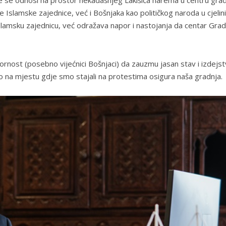
je Islamske zajednice, već i Bošnjaka kao političkog naroda u cjelini
slamsku zajednicu, već odražava napor i nastojanja da centar Gra
ornost (posebno vijećnici Bošnjaci) da zauzmu jasan stav i izdejst
o na mjestu gdje smo stajali na protestima osigura naša gradnja.