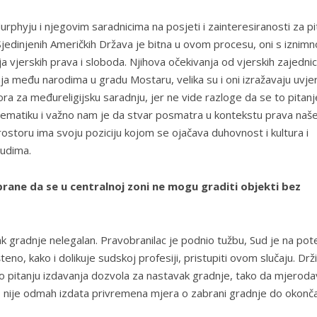
phyju i njegovim saradnicima na posjeti i zainteresiranosti za pi
jedinjenih Američkih Država je bitna u ovom procesu, oni s iznim
a vjerskih prava i sloboda. Njihova očekivanja od vjerskih zajednic
ja među narodima u gradu Mostaru, velika su i oni izražavaju uvje
ra za međureligijsku saradnju, jer ne vide razloge da se to pitanj
ematiku i važno nam je da stvar posmatra u kontekstu prava naš
ostoru ima svoju poziciju kojom se ojačava duhovnost i kultura i
judima.
brane da se u centralnoj zoni ne mogu graditi objekti bez
k gradnje nelegalan. Pravobranilac je podnio tužbu, Sud je na pot
no, kako i dolikuje sudskoj profesiji, pristupiti ovom slučaju. Dr
po pitanju izdavanja dozvola za nastavak gradnje, tako da mjerod
o nije odmah izdata privremena mjera o zabrani gradnje do okonč