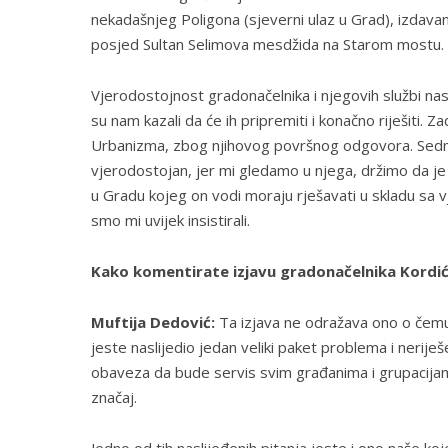
nekadašnjeg Poligona (sjeverni ulaz u Grad), izdav
posjed Sultan Selimova mesdžida na Starom mostu.
Vjerodostojnost gradonačelnika i njegovih službi n
su nam kazali da će ih pripremiti i konačno riješiti.
Urbanizma, zbog njihovog površnog odgovora. Sedmic
vjerodostojan, jer mi gledamo u njega, držimo da je 
u Gradu kojeg on vodi moraju rješavati u skladu sa
smo mi uvijek insistirali.
Kako komentirate izjavu gradonačelnika Kordića 
Muftija Dedović:
Ta izjava ne odražava ono o čem
jeste naslijedio jedan veliki paket problema i neriješ
obaveza da bude servis svim građanima i grupacija
značaj.
Jedno od tih naslijeđenih pitanja jeste i ono naše k