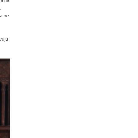
.
da ne
vuju