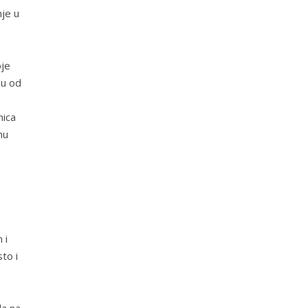
je u
oje
nu od
nica
mu
 i
to i
da na