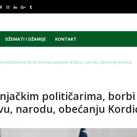
DŽEMATI I DŽAMIJE
KONTAKT
m političarima, borbi za vlast umjesto državu, narodu, obećanju Kordića
njačkim političarima, borbi
avu, narodu, obećanju Kordi