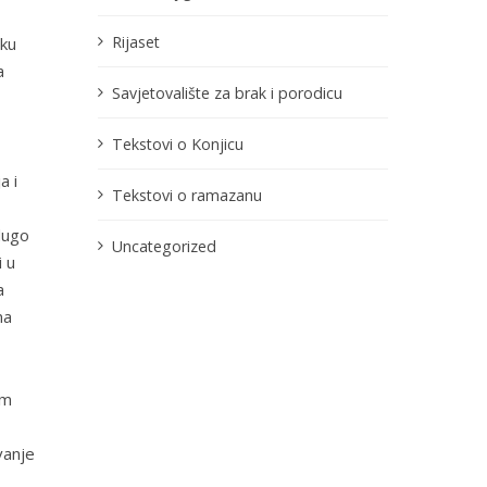
Rijaset
čku
a
Savjetovalište za brak i porodicu
Tekstovi o Konjicu
a i
Tekstovi o ramazanu
dugo
Uncategorized
i u
a
na
om
vanje