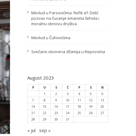
Mevlud u Parsovićima: Refik ef. Delić
pozvao na čuvanje emaneta šehida i
moralnu obnovu društva
Mevlud u Čuhovićima
Svečano otvorena džamija u Repovcima
August 2023
P
U
S
Č
P
S
N
1
2
3
4
5
6
7
8
9
10
11
12
13
14
15
16
17
18
19
20
21
22
23
24
25
26
27
28
29
30
31
« jul
sep »