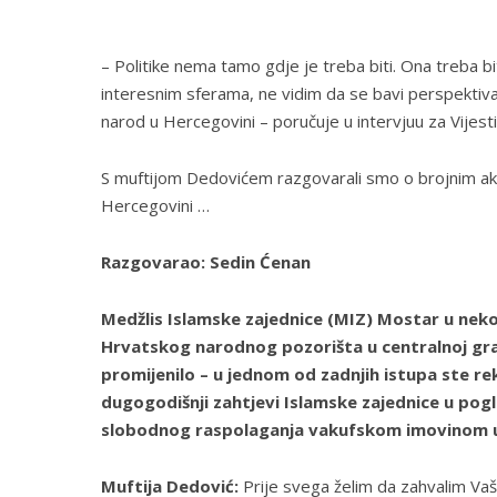
– Politike nema tamo gdje je treba biti. Ona treba b
interesnim sferama, ne vidim da se bavi perspektiv
narod u Hercegovini – poručuje u intervjuu za Vijest
S muftijom Dedovićem razgovarali smo o brojnim akt
Hercegovini …
Razgovarao: Sedin Ćenan
Medžlis Islamske zajednice (MIZ) Mostar u neko
Hrvatskog narodnog pozorišta u centralnoj grad
promijenilo – u jednom od zadnjih istupa ste re
dugogodišnji zahtjevi Islamske zajednice u pogl
slobodnog raspolaganja vakufskom imovinom uz
Muftija Dedović:
Prije svega želim da zahvalim Va