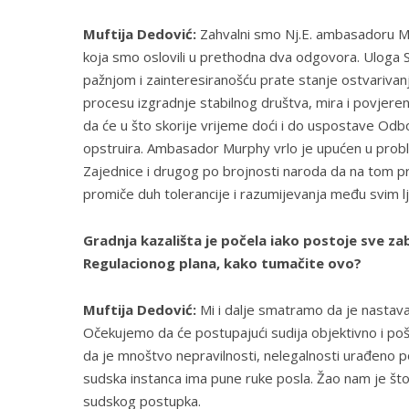
Muftija Dedović:
Zahvalni smo Nj.E. ambasadoru Mur
koja smo oslovili u prethodna dva odgovora. Uloga S
pažnjom i zainteresiranošću prate stanje ostvarivanj
procesu izgradnje stabilnog društva, mira i povjeren
da će u što skorije vrijeme doći i do uspostave Odbo
opstruira. Ambasador Murphy vrlo je upućen u probl
Zajednice i drugog po brojnosti naroda da na tom pr
promiče duh tolerancije i razumijevanja među svim l
Gradnja kazališta je počela iako postoje sve za
Regulacionog plana, kako tumačite ovo?
Muftija Dedović:
Mi i dalje smatramo da je nastava
Očekujemo da će postupajući sudija objektivno i pošte
da je mnoštvo nepravilnosti, nelegalnosti urađeno 
sudska instanca ima pune ruke posla. Žao nam je št
sudskog postupka.