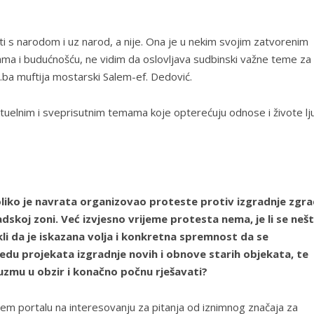
iti s narodom i uz narod, a nije. Ona je u nekim svojim zatvorenim
ama i budućnošću, ne vidim da oslovljava sudbinski važne teme za
i.ba muftija mostarski Salem-ef. Dedović.
uelnim i sveprisutnim temama koje opterećuju odnose i živote lju
liko je navrata organizovao proteste protiv izgradnje zgr
skoj zoni. Već izvjesno vrijeme protesta nema, je li se neš
kli da je iskazana volja i konkretna spremnost da se
edu projekata izgradnje novih i obnove starih objekata, te
mu u obzir i konačno počnu rješavati?
šem portalu na interesovanju za pitanja od iznimnog značaja za