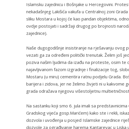
Islamsku zajednicu i Bošnjake u Hercegovini. Protesti
nekadašnjeg Lakišića vakufa u Centralnoj zoni Grada
sliku Mostara u kojoj će kao pandan objektima, odn
ovdje postojati i sadržaji drugog po brojnosti narod
zajednice).
Naše dugogodišnje insistiranje na rješavanju ovog pit
vezati ga za određeni politički trenutak. Želim još je
poziva našim ljudima da izađu na proteste, osim te
najavljivanom fazom izgradnje i finalizacije tog, sl
Mostaru (u miru) cementira ratnu podjelu Grada. Boš
barijera i zidova, jer ne želimo živjeti ni u kakvom
grada odražava njegovu višestoljetnu multietničnost
Na sastanku koji smo 6. jula imali sa predstavnici
Gradskog vijeća gosp.Marićem) kako ste i rekli, iska
dozvola i uvođenja u posjed Islamske zajednice riješ
dozvole za ograđivanje harema Kantarevac u Liska ul