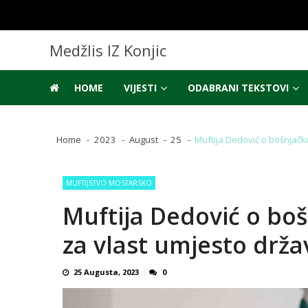
Skip
Skip
to
to
navigation
content
Medžlis IZ Konjic
HOME
VIJESTI
ODABRANI TEKSTOVI
Home
2023
August
25
Muftija Dedović o bošnjački
MUFTIJSTVO MOSTARSKO
Muftija Dedović o boš
za vlast umjesto drž
25 Augusta, 2023
0