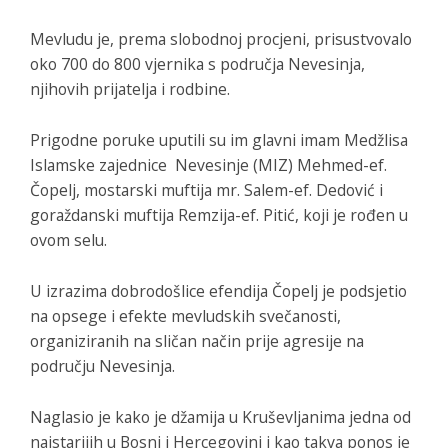
Mevludu je, prema slobodnoj procjeni, prisustvovalo
oko 700 do 800 vjernika s područja Nevesinja,
njihovih prijatelja i rodbine.
Prigodne poruke uputili su im glavni imam Medžlisa
Islamske zajednice Nevesinje (MIZ) Mehmed-ef.
Čopelj, mostarski muftija mr. Salem-ef. Dedović i
goraždanski muftija Remzija-ef. Pitić, koji je rođen u
ovom selu.
U izrazima dobrodošlice efendija Čopelj je podsjetio
na opsege i efekte mevludskih svečanosti,
organiziranih na sličan način prije agresije na
području Nevesinja.
Naglasio je kako je džamija u Kruševljanima jedna od
najstarijih u Bosni i Hercegovini i kao takva ponos je