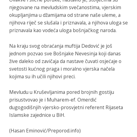
njegovane na mevludskim svečanostima, vjerskim
okupljanjima u džamijama od strane naše uleme, a
njihova riječ se slušala i priznavala, a njihova uloga se
priznavala kao vodeća uloga bošnjačkog naroda.
Na kraju svog obraćanja muftija Dedović je još
jednom pozvao sve Bošnjake Nevesinja koji danas
žive daleko od zavičaja da nastave čuvati osjećaje o
svetosti kućnog praga i moralno vjerska načela
kojima su ih učili njihovi preci.
Mevludu u Kruševljanima pored brojnih gostiju
prisustvovao je i Muharem-ef. Omerdić
dugogodišnjih vjersko-prosvjetni referent Rijaseta
Islamske zajednice u BiH.
(Hasan Eminović/Preporod.info)