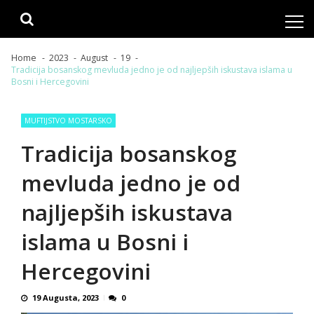
Skip
Skip
to
to
navigation
content
Home
2023
August
19
Tradicija bosanskog mevluda jedno je od najljepših iskustava islama u
Bosni i Hercegovini
MUFTIJSTVO MOSTARSKO
Tradicija bosanskog
mevluda jedno je od
najljepših iskustava
islama u Bosni i
Hercegovini
19 Augusta, 2023
0