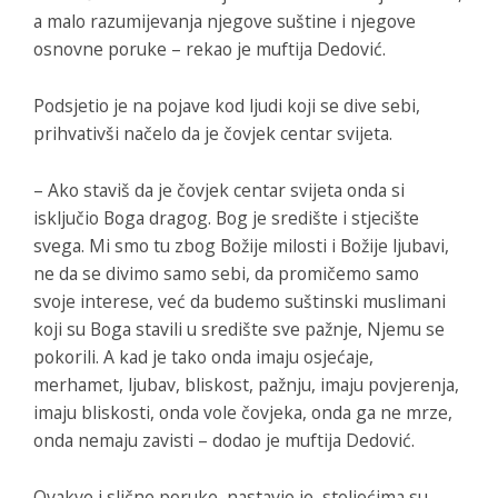
a malo razumijevanja njegove suštine i njegove
osnovne poruke – rekao je muftija Dedović.
Podsjetio je na pojave kod ljudi koji se dive sebi,
prihvativši načelo da je čovjek centar svijeta.
– Ako staviš da je čovjek centar svijeta onda si
isključio Boga dragog. Bog je središte i stjecište
svega. Mi smo tu zbog Božije milosti i Božije ljubavi,
ne da se divimo samo sebi, da promičemo samo
svoje interese, već da budemo suštinski muslimani
koji su Boga stavili u središte sve pažnje, Njemu se
pokorili. A kad je tako onda imaju osjećaje,
merhamet, ljubav, bliskost, pažnju, imaju povjerenja,
imaju bliskosti, onda vole čovjeka, onda ga ne mrze,
onda nemaju zavisti – dodao je muftija Dedović.
Ovakve i slične poruke, nastavio je, stoljećima su