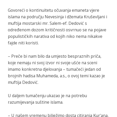
Govoreći o kontinuitetu očuvanja emaneta vjere
islama na području Nevesinja i džemata Kruševljani i
muftija mostarski mr. Salem-ef. Dedović s
određenom dozom kritičnosti osvrnuo se na pojave
populističkih narativa od kojih niko nema nikakve
fajde niti koristi.
– Preče bi nam bilo da umjesto bespraznih priča,
koje nemaju ni svoj izvor ni svoje ušće na sceni
imamo konkretna djelovanja – tumačeći jedan od
brojnih hadisa Muhameda, a.s., o ovoj temi kazao je
muftija Dedović.
U daljem tumačenju ukazao je na potrebu
razumijevanja suštine islama.
– U našem vremenu bilježimo dosta citiranja Kur'ana,