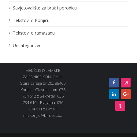
Savjetovalište za brak i porodicu
Tekstovi o Konjicu
Tekstovi o ramazanu
Uncategorized
MEDŽLIS ISLAMSKE
ZAJEDNICE KONJIC :: Ul.
Stara čaršija br.20., 88400
Konjic :: Glavni imam: 036
734 612 :: Sekretar: 036
734 610 :: Blagajna: 036
734 611 :: E-mail:
mizkonjic@bih.net.ba