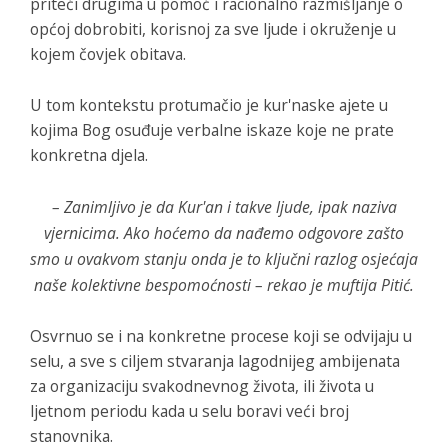
priteći drugima u pomoć i racionalno razmišljanje o
općoj dobrobiti, korisnoj za sve ljude i okruženje u
kojem čovjek obitava.
U tom kontekstu protumačio je kur'naske ajete u
kojima Bog osuđuje verbalne iskaze koje ne prate
konkretna djela.
– Zanimljivo je da Kur'an i takve ljude, ipak naziva
vjernicima. Ako hoćemo da nađemo odgovore zašto
smo u ovakvom stanju onda je to ključni razlog osjećaja
naše kolektivne bespomoćnosti – rekao je muftija Pitić.
Osvrnuo se i na konkretne procese koji se odvijaju u
selu, a sve s ciljem stvaranja lagodnijeg ambijenata
za organizaciju svakodnevnog života, ili života u
ljetnom periodu kada u selu boravi veći broj
stanovnika.