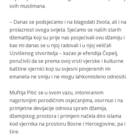
svih muslimana.
– Danas se podsjećamo i na blagodati života, ali i na
prolaznost ovoga svijeta. Sjećamo se naših starih
džematlija koji su prije nas posjećivali ovu džamiju i
kao mi danas se u njoj radovali i u njoj veličali
Uzvišenog stvoritelja – kazao je efendija Čopelj,
poručivši da se prema ovoj vrsti vjerske i kulturne
baštine vjernici koji su svjesni povjerenih im
emaneta ne smiju i ne mogu lahkomisleno odnositi.
Muftija Pitić se u svom vazu, intoniranom
najprisnijim porodičnim osjećanjima, osvrnuo i na
primjetne devijacije odnosa spram džamija,
džamijskog prostora i primjeni načela dini-islama
kod vjernika na prostoru Bosne i Hercegovine, pa i
šire.