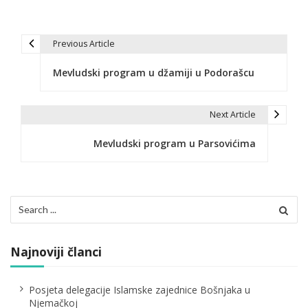
Previous Article
N
Mevludski program u džamiji u Podorašcu
a
v
Next Article
i
Mevludski program u Parsovićima
g
a
c
Search
for:
i
j
Najnoviji članci
a
Posjeta delegacije Islamske zajednice Bošnjaka u
č
Njemačkoj