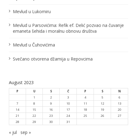
l
Mevlud u Lukomiru
a
Mevlud u Parsovićima: Refik ef. Delić pozvao na čuvanje
n
emaneta šehida i moralnu obnovu društva
a
Mevlud u Čuhovićima
k
Svečano otvorena džamija u Repovcima
a
August 2023
P
U
S
Č
P
S
N
1
2
3
4
5
6
7
8
9
10
11
12
13
14
15
16
17
18
19
20
21
22
23
24
25
26
27
28
29
30
31
« jul
sep »