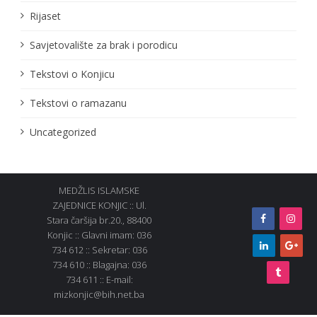
Rijaset
Savjetovalište za brak i porodicu
Tekstovi o Konjicu
Tekstovi o ramazanu
Uncategorized
MEDŽLIS ISLAMSKE
ZAJEDNICE KONJIC :: Ul.
Stara čaršija br.20., 88400
Konjic :: Glavni imam: 036
734 612 :: Sekretar: 036
734 610 :: Blagajna: 036
734 611 :: E-mail:
mizkonjic@bih.net.ba