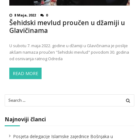
8 Maja, 2022
0
Šehidski mevlud proučen u džamiji u
Glavičinama
U subotu 7. maja 2022. godine u džamiji u Glavičinama je poslije
akšam namaza proučen "šehidski mevlud" povodom 30. godina
od osnivanja ratnog Odreda
READ MORE
Search
for:
Najnoviji članci
Posjeta delegacije Islamske zajednice Bošnjaka u