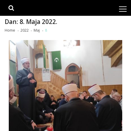
Skip
Skip
to
to
navigation
content
Dan:
8. Maja 2022.
Home
2022
Maj
8