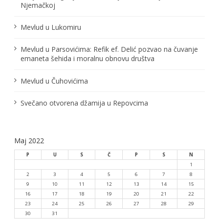
Njemačkoj
Mevlud u Lukomiru
Mevlud u Parsovićima: Refik ef. Delić pozvao na čuvanje
emaneta šehida i moralnu obnovu društva
Mevlud u Čuhovićima
Svečano otvorena džamija u Repovcima
Maj 2022
P
U
S
Č
P
S
N
1
2
3
4
5
6
7
8
9
10
11
12
13
14
15
16
17
18
19
20
21
22
23
24
25
26
27
28
29
30
31