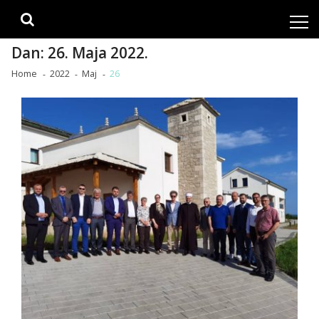
Skip
Skip
to
to
navigation
content
Dan:
26. Maja 2022.
Home
2022
Maj
26