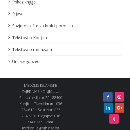
Prikaz knjiga
Rijaset
Savjetovalište za brak i porodicu
Tekstovi o Konjicu
Tekstovi o ramazanu
Uncategorized
MEDŽLIS ISLAMSKE
ZAJEDNICE KONJIC :: Ul.
Stara čaršija br.20., 88400
Konjic :: Glavni imam: 036
734 612 :: Sekretar: 036
734 610 :: Blagajna: 036
734 611 :: E-mail:
mizkonjic@bih.net.ba