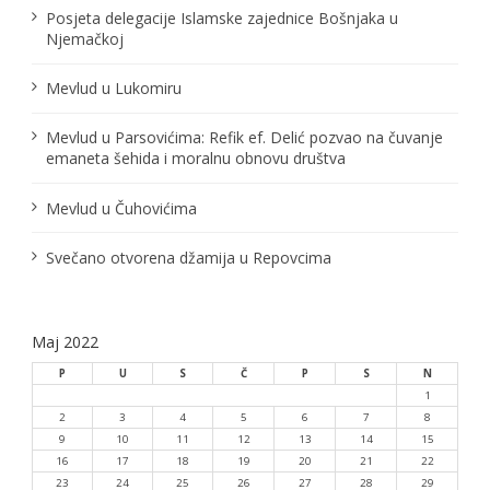
Posjeta delegacije Islamske zajednice Bošnjaka u
Njemačkoj
Mevlud u Lukomiru
Mevlud u Parsovićima: Refik ef. Delić pozvao na čuvanje
emaneta šehida i moralnu obnovu društva
Mevlud u Čuhovićima
Svečano otvorena džamija u Repovcima
Maj 2022
P
U
S
Č
P
S
N
1
2
3
4
5
6
7
8
9
10
11
12
13
14
15
16
17
18
19
20
21
22
23
24
25
26
27
28
29