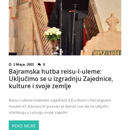
2 Maja, 2022
0
Bajramska hutba reisu-l-uleme:
Uključimo se u izgradnju Zajednice,
kulture i svoje zemlje
Reisu-l-ulema Islamske zajednice (IZ) u Bosni i Hercegovini
Husein-ef. Kavazović pozvao je danas sve da se uključe i
učestvuju u razvoju svoje zajedni
READ MORE