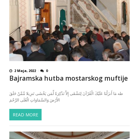
2 Maja, 2022
0
Bajramska hutba mostarskog muftije
طه مَا أَنزَلْنَا عَلَيْكَ الْقُرْآنَ لِتَشْقَى إِلاَّ تَذْكِرَةً لِّمَن يَخْشَى تَنزِيلا مِّمَّنْ خَلَقَ
الأَرْضَ وَالسَّمَاوَاتِ الْعُلَى الرَّحْمَ
READ MORE