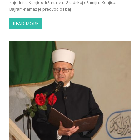
zajednice Konjic održana je u Gradskoj džamiji u Konjicu.
Bajram-namaz je predvodio i baj
READ MORE