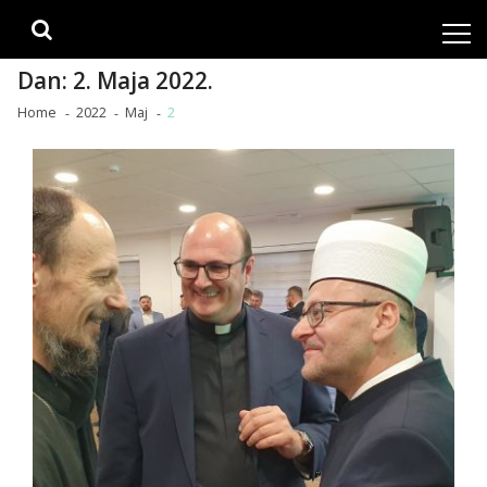
Skip
Skip
to
to
navigation
content
Dan:
2. Maja 2022.
Home
2022
Maj
2