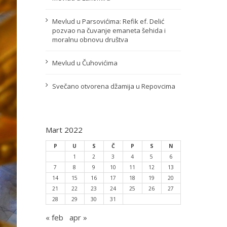
Mevlud u Parsovićima: Refik ef. Delić
pozvao na čuvanje emaneta šehida i
moralnu obnovu društva
Mevlud u Čuhovićima
Svečano otvorena džamija u Repovcima
Mart 2022
P
U
S
Č
P
S
N
1
2
3
4
5
6
7
8
9
10
11
12
13
14
15
16
17
18
19
20
21
22
23
24
25
26
27
28
29
30
31
« feb
apr »