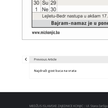
Previous Article
N
Najdraži gost kuca na vrata
a
v
i
MEDŽLIS ISLAMSKE ZAJEDNICE KONJIC :: Ul. Stara čaršija b