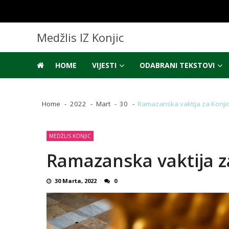
Skip
Skip
to
to
navigation
content
Medžlis IZ Konjic
HOME
VIJESTI
ODABRANI TEKSTOVI
Home
2022
Mart
30
Ramazanska vaktija za Konji
MEDŽLIS KONJIC
Ramazanska vaktija z
30 Marta, 2022
0