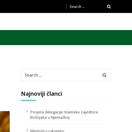
Search
for:
Search
for:
Najnoviji članci
Posjeta delegacije Islamske zajednice
Bošnjaka u Njemačkoj
Mevlud u Lukomiru