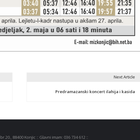
Next Article
Predramazanski koncert ilahija i kasida
r.20., 88400 Konjic :: Glavni imam: 036 734 612 ::