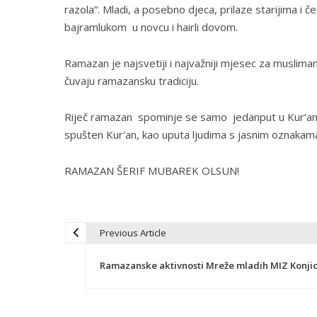
razola“. Mladi, a posebno djeca, prilaze starijima i če
bajramlukom u novcu i hairli dovom.
Ramazan je najsvetiji i najvažniji mjesec za muslimane
čuvaju ramazansku tradiciju.
Riječ ramazan spominje se samo jedanput u Kur’anu
spušten Kur'an, kao uputa ljudima s jasnim oznakama
RAMAZAN ŠERIF MUBAREK OLSUN!
Previous Article
N
Ramazanske aktivnosti Mreže mladih MIZ Konji
a