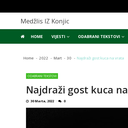
Skip
Skip
to
to
navigation
content
Medžlis IZ Konjic
HOME
VIJESTI
ODABRANI TEKSTOVI
Home
2022
Mart
30
Najdraži gost kuca na vrata
ODABRANI TEKSTOVI
Najdraži gost kuca na
30 Marta, 2022
0