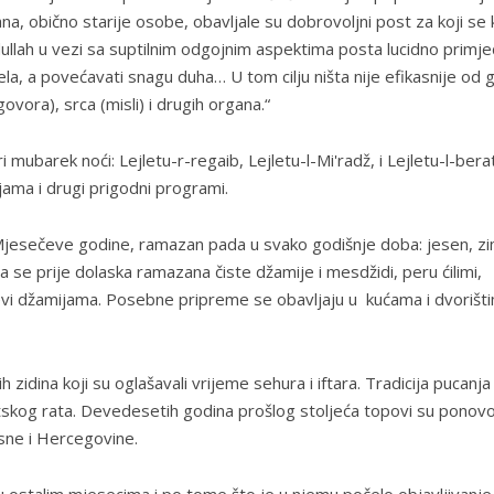
, obično starije osobe, obavljale su dobrovoljni post za koji se 
llah u vezi sa suptilnim odgojnim aspektima posta lucidno primje
jela, a povećavati snagu duha… U tom cilju ništa nije efikasnije od g
govora), srca (misli) i drugih organa.“
i mubarek noći: Lejletu-r-regaib, Lejletu-l-Mi'radž, i Lejletu-l-bera
jama i drugi prigodni programi.
Mjesečeve godine, ramazan pada u svako godišnje doba: jesen, zi
, pa se prije dolaska ramazana čiste džamije i mesdžidi, peru ćilimi,
tevi džamijama. Posebne pripreme se obavljaju u kućama i dvorišti
 zidina koji su oglašavali vrijeme sehura i iftara. Tradicija pucanja
etskog rata. Devedesetih godina prošlog stoljeća topovi su ponov
Bosne i Hercegovine.