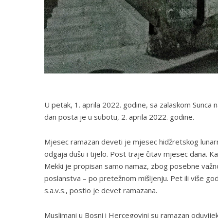
U petak, 1. aprila 2022. godine, sa zalaskom Sunca n
dan posta je u subotu, 2. aprila 2022. godine.
Mjesec ramazan deveti je mjesec hidžretskog lunar
odgaja dušu i tijelo. Post traje čitav mjesec dana. K
Mekki je propisan samo namaz, zbog posebne važnost
poslanstva – po pretežnom mišljenju. Pet ili više god
s.a.v.s., postio je devet ramazana.
Muslimani u Bosni i Hercegovini su ramazan oduvijek