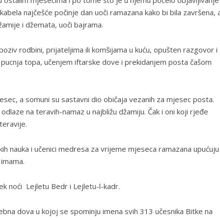
 ostalim mjesecima i po tome što je u njemu počelo objavljivanje
abela najčešće počinje dan uoči ramazana kako bi bila završena, 
žamije i džemata, uoči bajrama.
 poziv rodbini, prijateljima ili komšijama u kuću, opušten razgovor i
kon pucnja topa, učenjem iftarske dove i prekidanjem posta čašom
esec, a somuni su sastavni dio običaja vezanih za mjesec posta.
odlaze na teravih-namaz u najbližu džamiju. Čak i oni koji rjeđe
eravije.
mskih nauka i učenici medresa za vrijeme mjeseca ramazana upućuju
 imama.
 noći Lejletu Bedr i Lejletu-l-kadr.
bna dova u kojoj se spominju imena svih 313 učesnika Bitke na