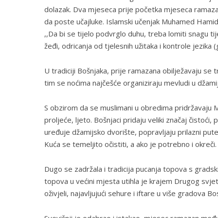
dolazak. Dva mjeseca prije početka mjeseca ramazana
da poste učajluke. Islamski učenjak Muhamed Hamidu
,,Da bi se tijelo podvrglo duhu, treba lomiti snagu ti
žeđi, odricanja od tjelesnih užitaka i kontrole jezika (
U tradiciji Bošnjaka, prije ramazana obilježavaju se tr
tim se noćima najčešće organiziraju mevludi u džami
S obzirom da se muslimani u obredima pridržavaju 
proljeće, ljeto. Bošnjaci pridaju veliki značaj čistoći
uređuje džamijsko dvorište, popravljaju prilazni pu
Kuća se temeljito očistiti, a ako je potrebno i okreči.
Dugo se zadržala i tradicija pucanja topova s gradskih
topova u većini mjesta utihla je krajem Drugog svj
oživjeli, najavljujući sehure i iftare u više gradova 