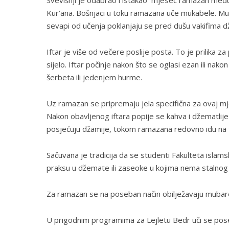
Svevišnji je odabrao i istakao mjesec ramazan među
Kur’ana. Bošnjaci u toku ramazana uče mukabele. Muk
sevapi od učenja poklanjaju se pred dušu vakifima d
Iftar je više od večere poslije posta. To je prilika za
sijelo. Iftar počinje nakon što se oglasi ezan ili na
šerbeta ili jedenjem hurme.
Uz ramazan se pripremaju jela specifična za ovaj mj
Nakon obavljenog iftara popije se kahva i džematlije 
posjećuju džamije, tokom ramazana redovno idu na t
Sačuvana je tradicija da se studenti Fakulteta isla
praksu u džemate ili zaseoke u kojima nema stalnog
Za ramazan se na poseban način obilježavaju mubarek
U prigodnim programima za Lejletu Bedr uči se pose