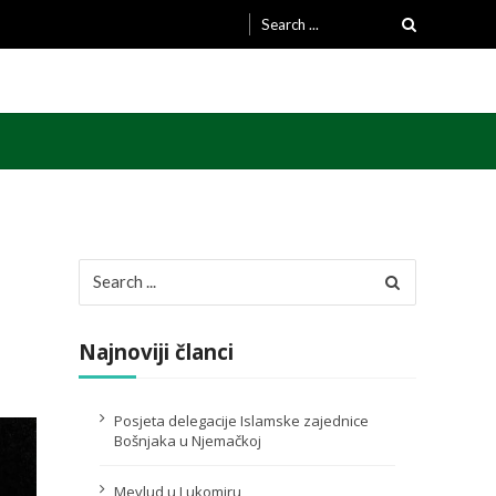
Search
for:
Search
for:
Najnoviji članci
Posjeta delegacije Islamske zajednice
Bošnjaka u Njemačkoj
Mevlud u Lukomiru