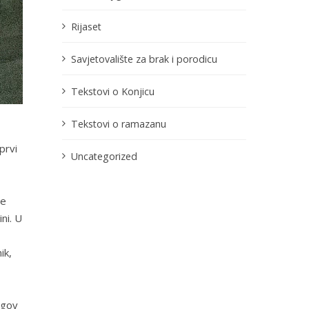
Rijaset
Savjetovalište za brak i porodicu
Tekstovi o Konjicu
Tekstovi o ramazanu
prvi
Uncategorized
je
ni. U
ik,
egov