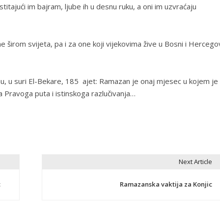
stitajući im bajram, ljube ih u desnu ruku, a oni im uzvraćaju
 širom svijeta, pa i za one koji vijekovima žive u Bosni i Hercegovi
, u suri El-Bekare, 185 ajet: Ramazan je onaj mjesec u kojem je
 Pravoga puta i istinskoga razlučivanja…
Next Article
c
Ramazanska vaktija za Konjic