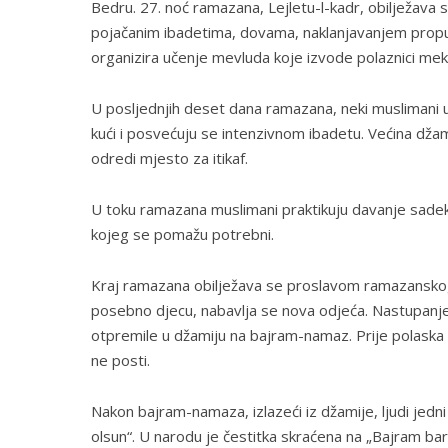
Bedru. 27. noć ramazana, Lejletu-l-kadr, obilježava 
pojačanim ibadetima, dovama, naklanjavanjem propu
organizira učenje mevluda koje izvode polaznici mekt
U posljednjih deset dana ramazana, neki muslimani u B
kući i posvećuju se intenzivnom ibadetu. Većina dža
odredi mjesto za itikaf.
U toku ramazana muslimani praktikuju davanje sadekatu
kojeg se pomažu potrebni.
Kraj ramazana obilježava se proslavom ramazanskog b
posebno djecu, nabavlja se nova odjeća. Nastupanj
otpremile u džamiju na bajram-namaz. Prije polaska
ne posti.
Nakon bajram-namaza, izlazeći iz džamije, ljudi jedni
olsun“. U narodu je čestitka skraćena na „Bajram bare