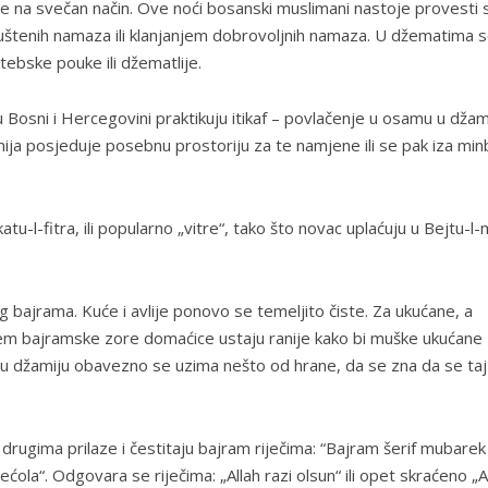
se na svečan način. Ove noći bosanski muslimani nastoje provesti 
štenih namaza ili klanjanjem dobrovoljnih namaza. U džematima 
ebske pouke ili džematlije.
osni i Hercegovini praktikuju itikaf – povlačenje u osamu u džamiji
mija posjeduje posebnu prostoriju za te namjene ili se pak iza mi
-l-fitra, ili popularno „vitre“, tako što novac uplaćuju u Bejtu-l-m
ajrama. Kuće i avlije ponovo se temeljito čiste. Za ukućane, a
em bajramske zore domaćice ustaju ranije kako bi muške ukućane
 u džamiju obavezno se uzima nešto od hrane, da se zna da se taj
 drugima prilaze i čestitaju bajram riječima: “Bajram šerif mubarek
ćola“. Odgovara se riječima: „Allah razi olsun“ ili opet skraćeno „A