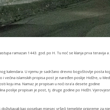
astupa ramazan 1443. god. po H. Tu noć se klanja prva teravija a 
nog kalendara. U njemu je sadržano drevno bogoštovlje posta ko
ao i većina islamskih propisa post je naređen poslije Hidžre, u Medi
i koju ima. Namaz je propisan u noći isra’a desete godine
ina poslije propisan je post, tj. druge godine po Hidžri. Vjerovjesn
 doživljavali kao poseban mjesec vršeći temeljite pripreme za nj