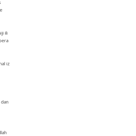
s
se
 ili
nbera
al iz
 dan
llah