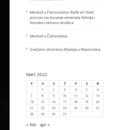
Mevlud u Parsovićima: Refik ef. Delić
pozvao na čuvanje emaneta šehida i
moralnu obnovu društva
Mevlud u Čuhovićima
Svečano otvorena džamija u Repovcima
Mart 2022
P
U
S
Č
P
S
N
1
2
3
4
5
6
7
8
9
10
11
12
13
14
15
16
17
18
19
20
21
22
23
24
25
26
27
28
29
30
31
« feb
apr »