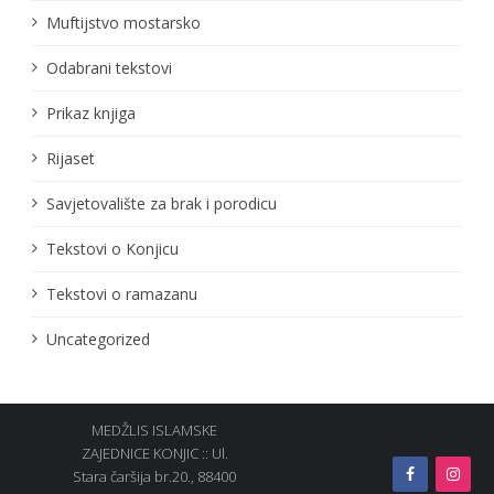
Muftijstvo mostarsko
Odabrani tekstovi
Prikaz knjiga
Rijaset
Savjetovalište za brak i porodicu
Tekstovi o Konjicu
Tekstovi o ramazanu
Uncategorized
MEDŽLIS ISLAMSKE
ZAJEDNICE KONJIC :: Ul.
Stara čaršija br.20., 88400