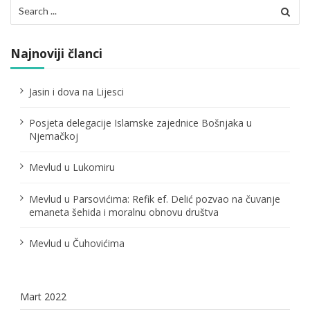
i
Search
for:
j
a
Najnoviji članci
č
Jasin i dova na Lijesci
l
Posjeta delegacije Islamske zajednice Bošnjaka u
a
Njemačkoj
n
Mevlud u Lukomiru
a
Mevlud u Parsovićima: Refik ef. Delić pozvao na čuvanje
k
emaneta šehida i moralnu obnovu društva
a
Mevlud u Čuhovićima
Mart 2022