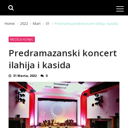
Skip
Skip
to
to
navigation
content
Home
2022
Mart
31
Predramazanski koncert ilahija i kasida
MEDŽLIS KONJIC
Predramazanski koncert
ilahija i kasida
31 Marta, 2022
0