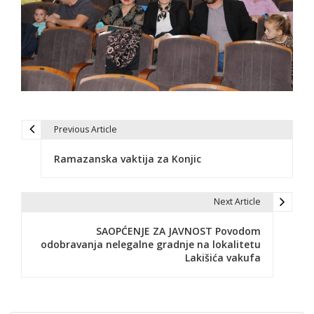
Previous Article
N
Ramazanska vaktija za Konjic
a
v
Next Article
i
SAOPĆENJE ZA JAVNOST Povodom
g
odobravanja nelegalne gradnje na lokalitetu
Lakišića vakufa
a
c