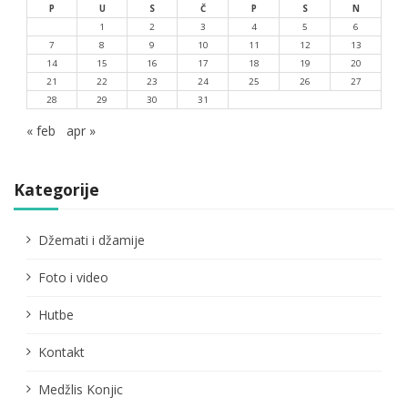
P
U
S
Č
P
S
N
1
2
3
4
5
6
7
8
9
10
11
12
13
14
15
16
17
18
19
20
21
22
23
24
25
26
27
28
29
30
31
« feb
apr »
Kategorije
Džemati i džamije
Foto i video
Hutbe
Kontakt
Medžlis Konjic