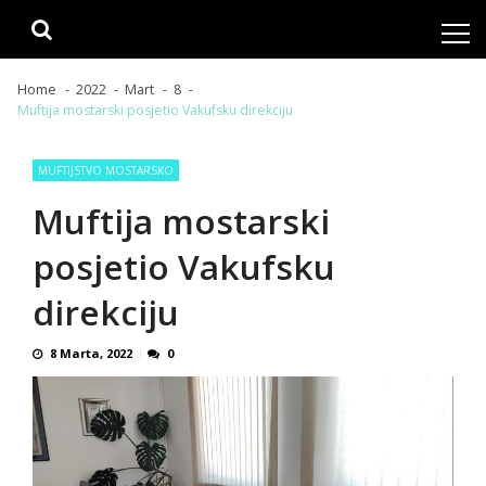
Skip
Skip
to
to
navigation
content
Home
2022
Mart
8
Muftija mostarski posjetio Vakufsku direkciju
MUFTIJSTVO MOSTARSKO
Muftija mostarski
posjetio Vakufsku
direkciju
8 Marta, 2022
0