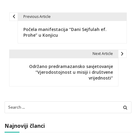
Previous Article
N
Počela manifestacija “Dani Sejfulah ef.
a
Prohe” u Konjicu
v
i
Next Article
g
Održano predramazansko savjetovanje
“Vjerodostojnost u misiji i društvene
a
vrijednosti“
c
i
Search
j
for:
a
Najnoviji članci
č