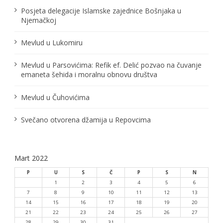
l
Posjeta delegacije Islamske zajednice Bošnjaka u
Njemačkoj
a
n
Mevlud u Lukomiru
a
Mevlud u Parsovićima: Refik ef. Delić pozvao na čuvanje
emaneta šehida i moralnu obnovu društva
k
a
Mevlud u Čuhovićima
Svečano otvorena džamija u Repovcima
Mart 2022
P
U
S
Č
P
S
N
1
2
3
4
5
6
7
8
9
10
11
12
13
14
15
16
17
18
19
20
21
22
23
24
25
26
27
28
29
30
31