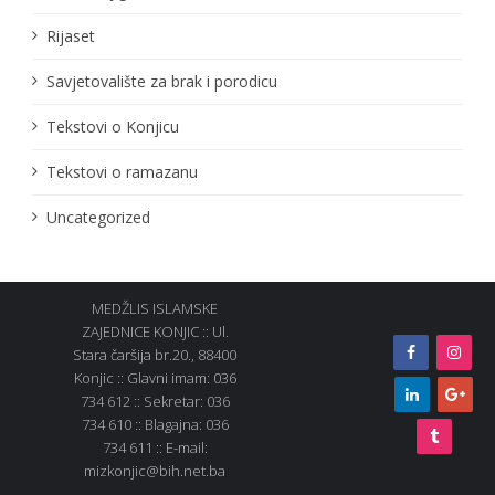
Rijaset
Savjetovalište za brak i porodicu
Tekstovi o Konjicu
Tekstovi o ramazanu
Uncategorized
MEDŽLIS ISLAMSKE
ZAJEDNICE KONJIC :: Ul.
Stara čaršija br.20., 88400
Konjic :: Glavni imam: 036
734 612 :: Sekretar: 036
734 610 :: Blagajna: 036
734 611 :: E-mail:
mizkonjic@bih.net.ba