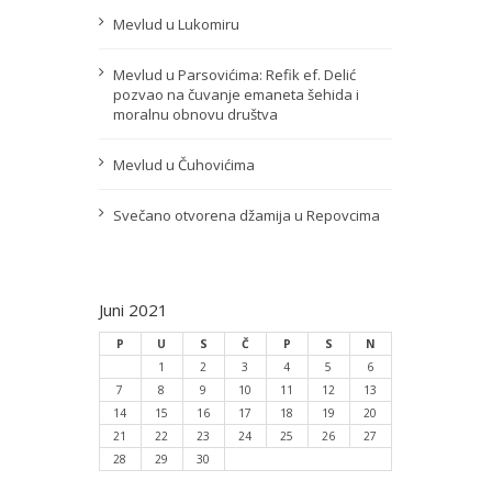
Mevlud u Lukomiru
Mevlud u Parsovićima: Refik ef. Delić
pozvao na čuvanje emaneta šehida i
moralnu obnovu društva
Mevlud u Čuhovićima
Svečano otvorena džamija u Repovcima
Juni 2021
P
U
S
Č
P
S
N
1
2
3
4
5
6
7
8
9
10
11
12
13
14
15
16
17
18
19
20
21
22
23
24
25
26
27
28
29
30