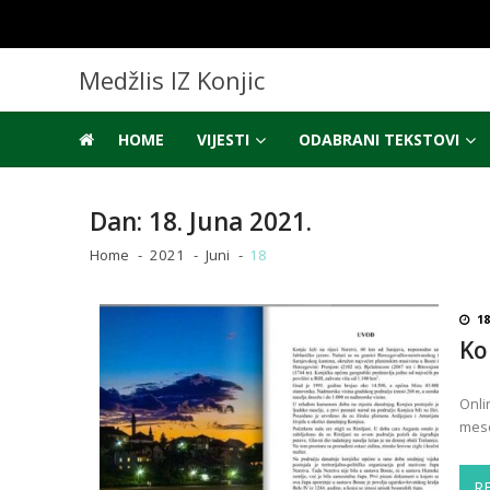
Skip
Skip
to
to
navigation
content
Medžlis IZ Konjic
HOME
VIJESTI
ODABRANI TEKSTOVI
Dan:
18. Juna 2021.
Home
2021
Juni
18
18
Ko
Onli
mesd
R