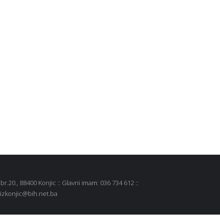
r.20., 88400 Konjic :: Glavni imam: 036 734 612 ::
 mizkonjic@bih.net.ba