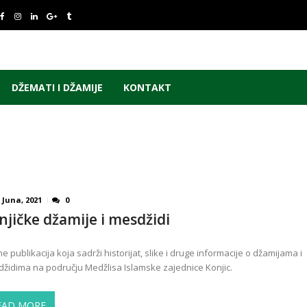
DŽEMATI I DŽAMIJE
KONTAKT
 Juna, 2021
0
njičke džamije i mesdžidi
ne publikacija koja sadrži historijat, slike i druge informacije o džamijama i
židima na području Medžlisa Islamske zajednice Konjic.
EAD MORE