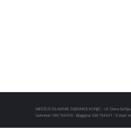
MEDŽLIS ISLAMSKE ZAJEDNICE KONJIC :: Ul. Stara čaršija b
Sekretar: 036 734 610 :: Blagajna: 036 734 611 :: E-mail: