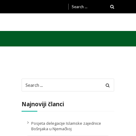
Search
for:
Search
for:
Najnoviji članci
Posjeta delegacije Islamske zajednice
Bošnjaka u Njemačkoj