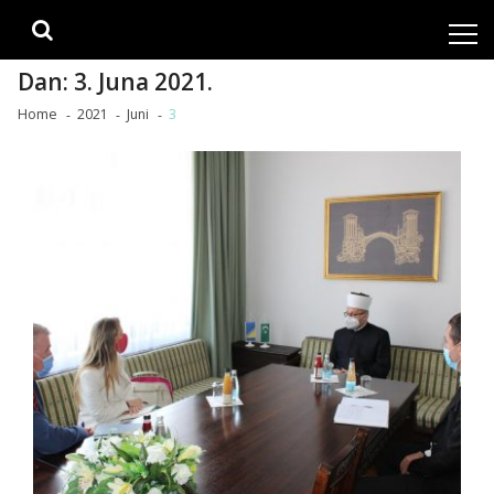
Skip
Skip
to
to
navigation
content
Dan:
3. Juna 2021.
Home
2021
Juni
3