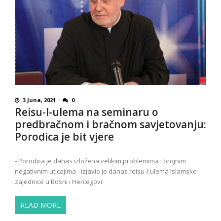
3 Juna, 2021
0
Reisu-l-ulema na seminaru o
predbračnom i bračnom savjetovanju:
Porodica je bit vjere
- Porodica je danas izložena velikim problemima i brojnim
negativnim uticajima - izjavio je danas reisu-l-ulema Islamske
zajednice u Bosni i Hercegovi
READ MORE