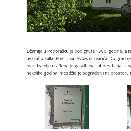
Džamija u Podorašcu je podignuta 1986. godine, a rad
uvakufio Salko Mehić, sin Avde, iz Lisičića. Do gra
ove džamije urađena je gasulhana i abdesthana. U nase
nekoliko godina, mesdžid je sagrađen i na prostoru 