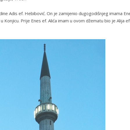
ne Adis ef. Hebibović. On je zamijenio dugogodišnjeg imama Ene
 Konjicu. Prije Enes ef. Alića imam u ovom džematu bio je Alija ef