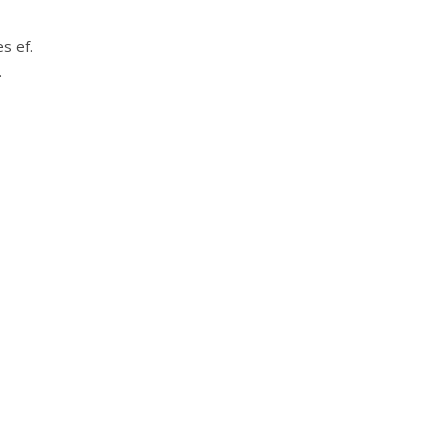
s ef.
.