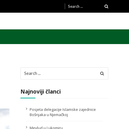
Search
for:
Search
for:
Najnoviji članci
Posjeta delegacije Islamske zajednice
Bošnjaka u Njemačkoj
Mevlud u Lukomiru