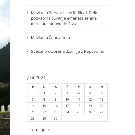
Mevlud u Parsovićima: Refik ef. Delić
pozvao na čuvanje emaneta šehida i
moralnu obnovu društva
Mevlud u Čuhovićima
Svečano otvorena džamija u Repovcima
Juni 2021
P
U
S
Č
P
S
N
1
2
3
4
5
6
7
8
9
10
11
12
13
14
15
16
17
18
19
20
21
22
23
24
25
26
27
28
29
30
« maj
jul »