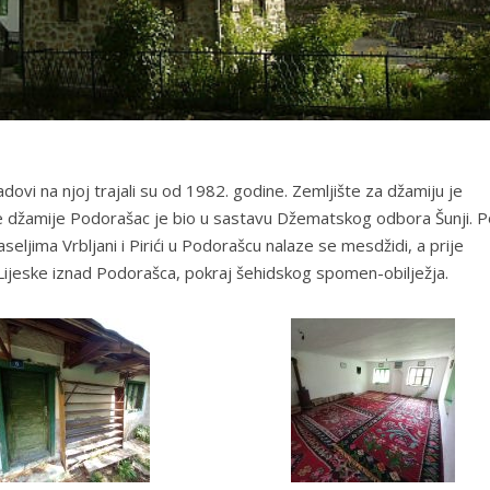
ovi na njoj trajali su od 1982. godine. Zemljište za džamiju je
dnje džamije Podorašac je bio u sastavu Džematskog odbora Šunji. 
ljima Vrbljani i Pirići u Podorašcu nalaze se mesdžidi, a prije
Lijeske iznad Podorašca, pokraj šehidskog spomen-obilježja.