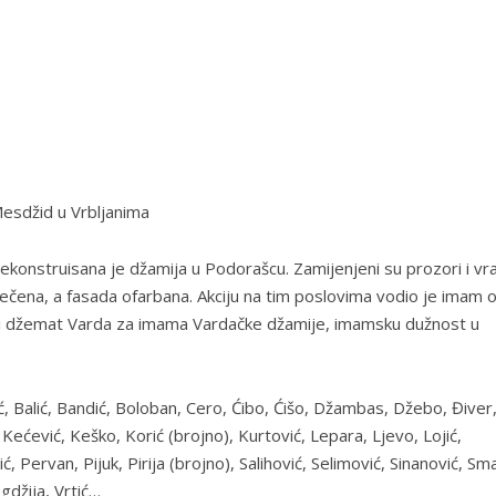
esdžid u Vrbljanima
konstruisana je džamija u Podorašcu. Zamijenjeni su prozori i vra
krečena, a fasada ofarbana. Akciju na tim poslovima vodio je imam 
adski džemat Varda za imama Vardačke džamije, imamsku dužnost u
ić, Balić, Bandić, Boloban, Cero, Ćibo, Ćišo, Džambas, Džebo, Điver
 Kećević, Keško, Korić (brojno), Kurtović, Lepara, Ljevo, Lojić,
ervan, Pijuk, Pirija (brojno), Salihović, Selimović, Sinanović, Sma
gdžija, Vrtić…