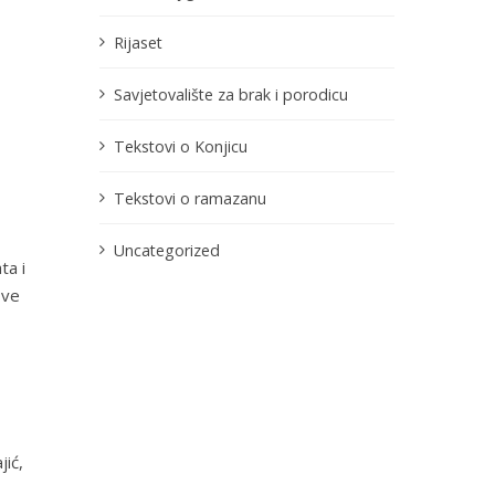
Rijaset
Savjetovalište za brak i porodicu
Tekstovi o Konjicu
Tekstovi o ramazanu
Uncategorized
ta i
ove
,
jić,