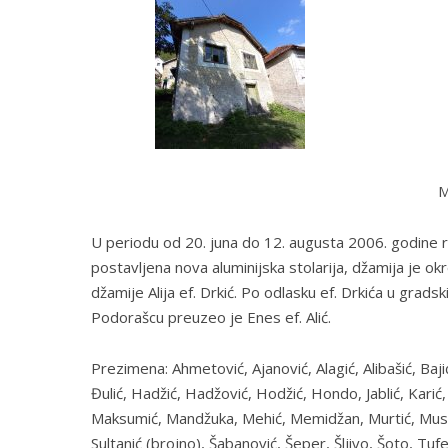
M
U periodu od 20. juna do 12. augusta 2006. godine re
postavljena nova aluminijska stolarija, džamija je o
džamije Alija ef. Drkić. Po odlasku ef. Drkića u gr
Podorašcu preuzeo je Enes ef. Alić.
Prezimena: Ahmetović, Ajanović, Alagić, Alibašić, Baj
Đulić, Hadžić, Hadžović, Hodžić, Hondo, Jablić, Karić,
Maksumić, Mandžuka, Mehić, Memidžan, Murtić, Musić, P
Sultanić (brojno), Šabanović, Šeper, Šljivo, Šoto, Tufe