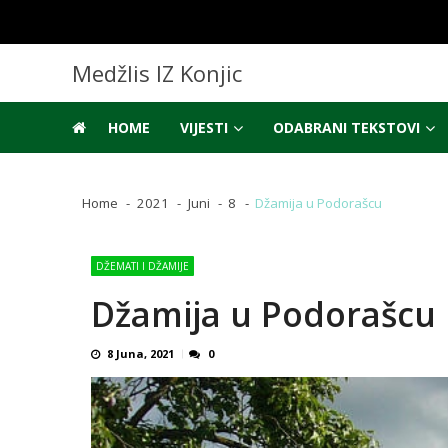
Skip
Skip
to
to
navigation
content
Medžlis IZ Konjic
HOME
VIJESTI
ODABRANI TEKSTOVI
Home
2021
Juni
8
Džamija u Podorašcu
DŽEMATI I DŽAMIJE
Džamija u Podorašcu
8 Juna, 2021
0