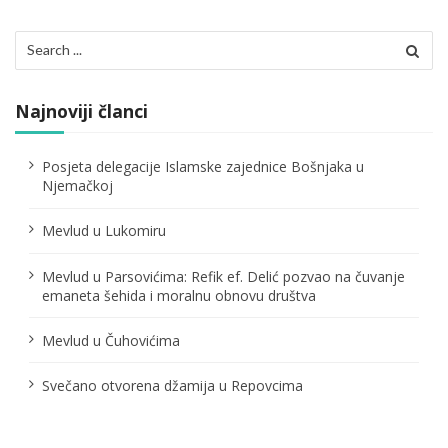
a
c
Search
for:
i
j
Najnoviji članci
a
Posjeta delegacije Islamske zajednice Bošnjaka u
č
Njemačkoj
l
Mevlud u Lukomiru
a
Mevlud u Parsovićima: Refik ef. Delić pozvao na čuvanje
n
emaneta šehida i moralnu obnovu društva
a
Mevlud u Čuhovićima
k
Svečano otvorena džamija u Repovcima
a