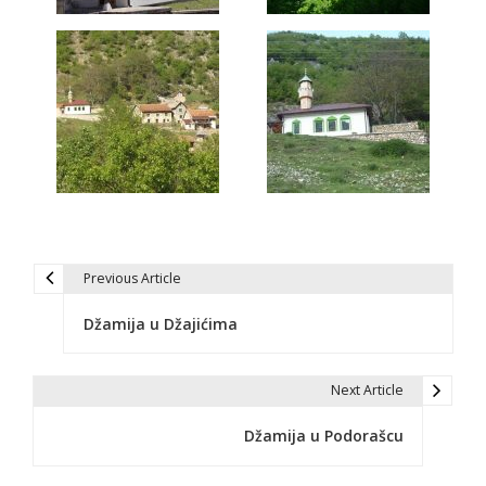
Previous Article
N
Džamija u Džajićima
a
v
Next Article
i
Džamija u Podorašcu
g