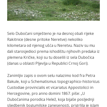
Selo Dubočani smješteno je na desnoj obali rijeke
Rakitnice (desne pritoke Neretve) nekoliko
kilometara od njenog ušća u Neretvu. Naziv su mu
dali starosjedioci prema ishodištu njihovih predaka iz
plemena Kričke, koji su tu doselili iz sela Dubočica
(danas u oblasti Pljevlja u Republici Crnoj Gori).
Zanimljiv zapis o ovom selu nalazimo kod fra Petra
Bakule, koji u Schematismus topographico-historicus
Custodiae provincialis et vicariatus Appostolicci in
Hercegovine, pro anno domini 1867. piše: „U
Dubočanima porodica Helež, koja bijaše posljednji
sljedbenik bogumilske zanesenosti, prigrlila je islam