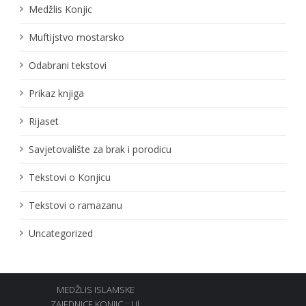
Medžlis Konjic
Muftijstvo mostarsko
Odabrani tekstovi
Prikaz knjiga
Rijaset
Savjetovalište za brak i porodicu
Tekstovi o Konjicu
Tekstovi o ramazanu
Uncategorized
MEDŽLIS ISLAMSKE
ZAJEDNICE KONJIC :: Ul.