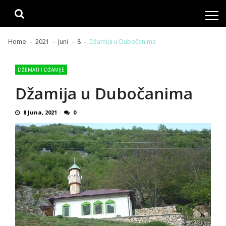
Skip
Skip
to
to
navigation
content
Home
2021
Juni
8
Džamija u Dubočanima
DŽEMATI I DŽAMIJE
Džamija u Dubočanima
8 Juna, 2021
0