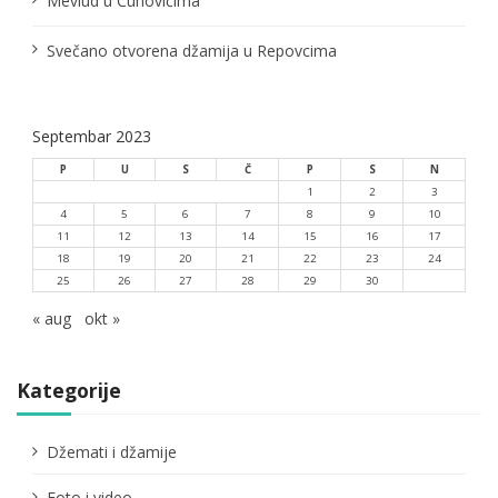
Mevlud u Čuhovićima
Svečano otvorena džamija u Repovcima
Septembar 2023
P
U
S
Č
P
S
N
1
2
3
4
5
6
7
8
9
10
11
12
13
14
15
16
17
18
19
20
21
22
23
24
25
26
27
28
29
30
« aug
okt »
Kategorije
Džemati i džamije
Foto i video