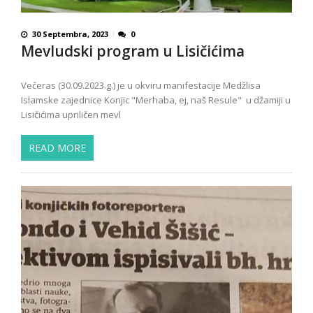
30 Septembra, 2023
0
Mevludski program u Lisičićima
Večeras (30.09.2023.g.) je u okviru manifestacije Medžlisa
Islamske zajednice Konjic "Merhaba, ej, naš Resule" u džamiji u
Lisičićima upriličen mevl
READ MORE