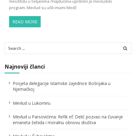
mesdžidu u Seljanima /Hajducima upriličen je mevludski
program. Mevlud su učili imami Medž
READ MORE
Search
for:
Najnoviji članci
Posjeta delegacije Islamske zajednice Bošnjaka u
Njemačkoj
Mevlud u Lukomiru
Mevlud u Parsovićima: Refik ef. Delić pozvao na čuvanje
emaneta šehida i moralnu obnovu društva