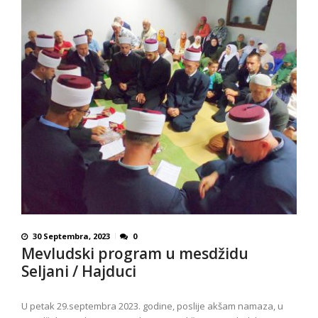
30 Septembra, 2023
0
Mevludski program u mesdžidu
Seljani / Hajduci
U petak 29.septembra 2023. godine, poslije akšam namaza, u