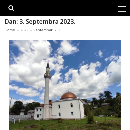
Skip
Skip
to
to
navigation
content
Dan:
3. Septembra 2023.
Home
2023
Septembar
3