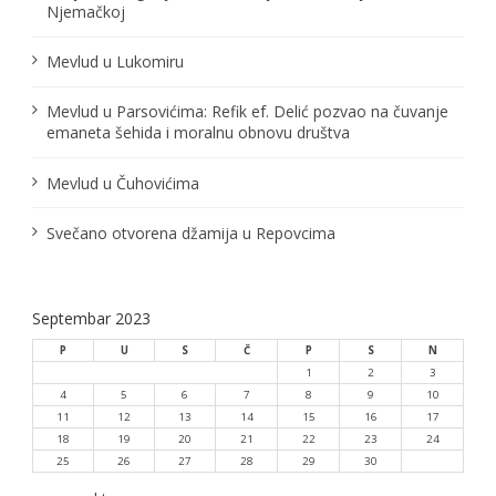
Njemačkoj
Mevlud u Lukomiru
Mevlud u Parsovićima: Refik ef. Delić pozvao na čuvanje
emaneta šehida i moralnu obnovu društva
Mevlud u Čuhovićima
Svečano otvorena džamija u Repovcima
Septembar 2023
P
U
S
Č
P
S
N
1
2
3
4
5
6
7
8
9
10
11
12
13
14
15
16
17
18
19
20
21
22
23
24
25
26
27
28
29
30