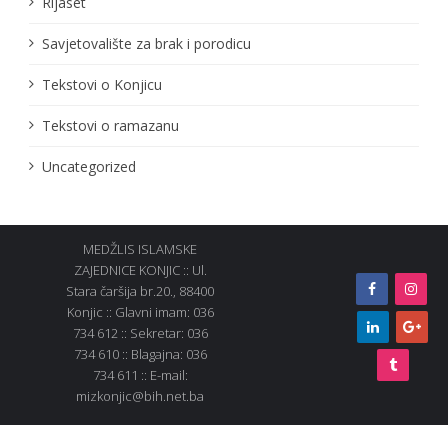
Rijaset
Savjetovalište za brak i porodicu
Tekstovi o Konjicu
Tekstovi o ramazanu
Uncategorized
MEDŽLIS ISLAMSKE
ZAJEDNICE KONJIC :: Ul.
Stara čaršija br.20., 88400
Konjic :: Glavni imam: 036
734 612 :: Sekretar: 036
734 610 :: Blagajna: 036
734 611 :: E-mail:
mizkonjic@bih.net.ba