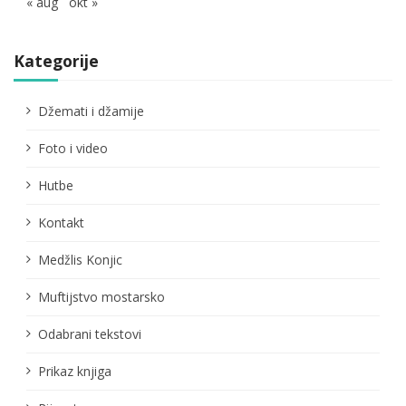
« aug
okt »
Kategorije
Džemati i džamije
Foto i video
Hutbe
Kontakt
Medžlis Konjic
Muftijstvo mostarsko
Odabrani tekstovi
Prikaz knjiga