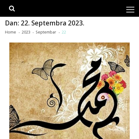
Skip
Skip
to
to
navigation
content
Dan:
22. Septembra 2023.
Home
2023
Septembar
22