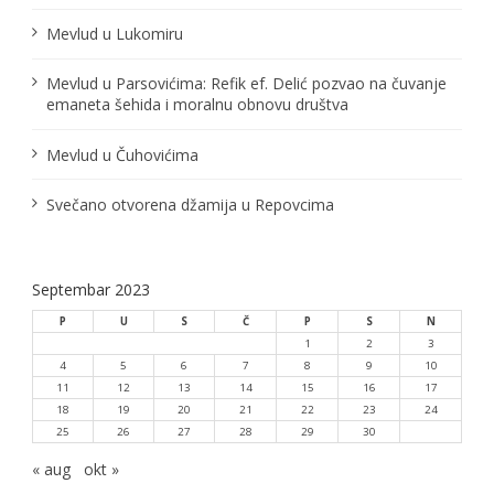
Mevlud u Lukomiru
Mevlud u Parsovićima: Refik ef. Delić pozvao na čuvanje
emaneta šehida i moralnu obnovu društva
Mevlud u Čuhovićima
Svečano otvorena džamija u Repovcima
Septembar 2023
P
U
S
Č
P
S
N
1
2
3
4
5
6
7
8
9
10
11
12
13
14
15
16
17
18
19
20
21
22
23
24
25
26
27
28
29
30
« aug
okt »