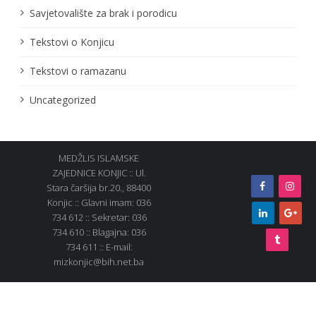
Savjetovalište za brak i porodicu
Tekstovi o Konjicu
Tekstovi o ramazanu
Uncategorized
MEDŽLIS ISLAMSKE
ZAJEDNICE KONJIC :: Ul.
Stara čaršija br.20., 88400
Konjic :: Glavni imam: 036
734 612 :: Sekretar: 036
734 610 :: Blagajna: 036
734 611 :: E-mail:
mizkonjic@bih.net.ba