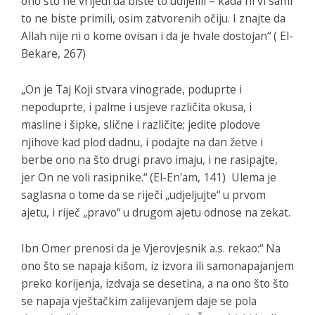
ono što ne vrijedi da biste to udijelili – kada ni vi sami
to ne biste primili, osim zatvorenih očiju. I znajte da
Allah nije ni o kome ovisan i da je hvale dostojan“ ( El-
Bekare, 267)
„On je Taj Koji stvara vinograde, poduprte i
nepoduprte, i palme i usjeve različita okusa, i
masline i šipke, slične i različite; jedite plodove
njihove kad plod dadnu, i podajte na dan žetve i
berbe ono na što drugi pravo imaju, i ne rasipajte,
jer On ne voli rasipnike.“ (El-En'am, 141) Ulema je
saglasna o tome da se riječi „udjeljujte“ u prvom
ajetu, i riječ „pravo“ u drugom ajetu odnose na zekat.
Ibn Omer prenosi da je Vjerovjesnik a.s. rekao:“ Na
ono što se napaja kišom, iz izvora ili samonapajanjem
preko korijenja, izdvaja se desetina, a na ono što što
se napaja vještačkim zalijevanjem daje se pola