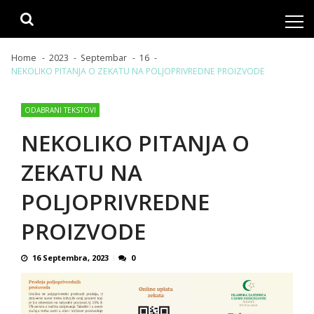
Skip
Skip
to
to
navigation
content
Home
2023
Septembar
16
NEKOLIKO PITANJA O ZEKATU NA POLJOPRIVREDNE PROIZVODE
ODABRANI TEKSTOVI
NEKOLIKO PITANJA O
ZEKATU NA
POLJOPRIVREDNE
PROIZVODE
16 Septembra, 2023
0