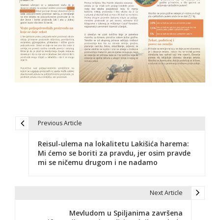
Previous Article
N
Reisul-ulema na lokalitetu Lakišića harema:
a
Mi ćemo se boriti za pravdu, jer osim pravde
mi se ničemu drugom i ne nadamo
v
i
Next Article
g
Mevludom u Spiljanima završena