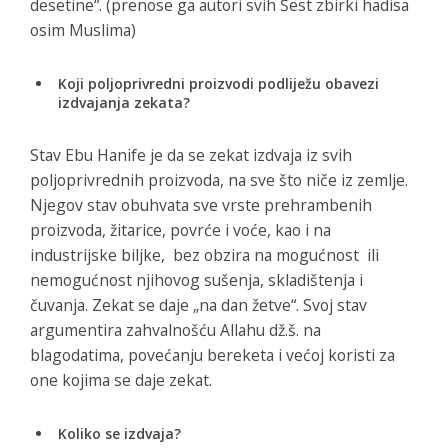
desetine“. (prenose ga autori svih Šest zbirki hadisa
osim Muslima)
Koji poljoprivredni proizvodi podliježu obavezi
izdvajanja zekata?
Stav Ebu Hanife je da se zekat izdvaja iz svih
poljoprivrednih proizvoda, na sve što niče iz zemlje.
Njegov stav obuhvata sve vrste prehrambenih
proizvoda, žitarice, povrće i voće, kao i na
industrijske biljke, bez obzira na mogućnost ili
nemogućnost njihovog sušenja, skladištenja i
čuvanja. Zekat se daje „na dan žetve“. Svoj stav
argumentira zahvalnošću Allahu dž.š. na
blagodatima, povećanju bereketa i većoj koristi za
one kojima se daje zekat.
Koliko se izdvaja?