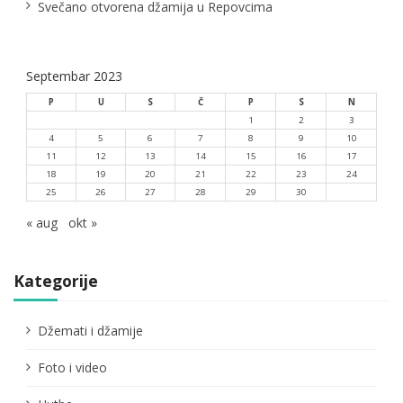
Svečano otvorena džamija u Repovcima
Septembar 2023
P
U
S
Č
P
S
N
1
2
3
4
5
6
7
8
9
10
11
12
13
14
15
16
17
18
19
20
21
22
23
24
25
26
27
28
29
30
« aug
okt »
Kategorije
Džemati i džamije
Foto i video