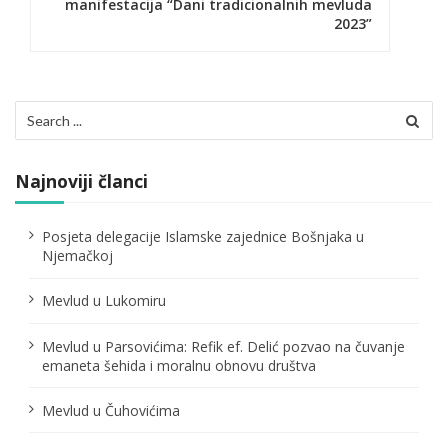
a
manifestacija “Dani tradicionalnih mevluda
2023”
c
i
j
Search
for:
a
č
Najnoviji članci
l
Posjeta delegacije Islamske zajednice Bošnjaka u
a
Njemačkoj
n
Mevlud u Lukomiru
a
Mevlud u Parsovićima: Refik ef. Delić pozvao na čuvanje
k
emaneta šehida i moralnu obnovu društva
a
Mevlud u Čuhovićima