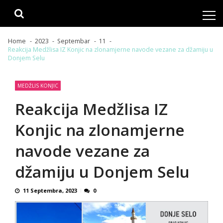
Skip
Skip
to
to
navigation
content
Home
2023
Septembar
11
Reakcija Medžlisa IZ Konjic na zlonamjerne navode vezane za džamiju u
Donjem Selu
MEDŽLIS KONJIC
Reakcija Medžlisa IZ
Konjic na zlonamjerne
navode vezane za
džamiju u Donjem Selu
11 Septembra, 2023
0