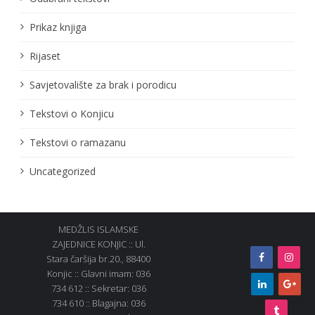
Prikaz knjiga
Rijaset
Savjetovalište za brak i porodicu
Tekstovi o Konjicu
Tekstovi o ramazanu
Uncategorized
MEDŽLIS ISLAMSKE
ZAJEDNICE KONJIC :: Ul.
Stara čaršija br.20., 88400
Konjic :: Glavni imam: 036
734 612 :: Sekretar: 036
734 610 :: Blagajna: 036