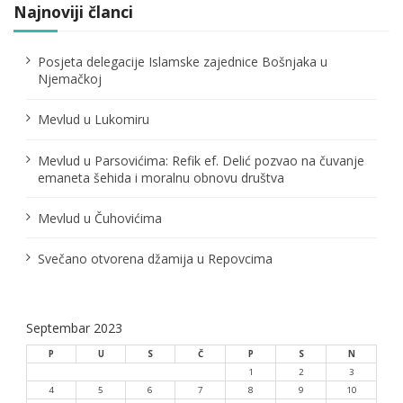
a
Najnoviji članci
č
Posjeta delegacije Islamske zajednice Bošnjaka u
l
Njemačkoj
a
Mevlud u Lukomiru
n
Mevlud u Parsovićima: Refik ef. Delić pozvao na čuvanje
a
emaneta šehida i moralnu obnovu društva
k
Mevlud u Čuhovićima
a
Svečano otvorena džamija u Repovcima
Septembar 2023
P
U
S
Č
P
S
N
1
2
3
4
5
6
7
8
9
10