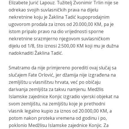
Elizabete Jurić Lapouz. Tužitelj Zvonimir Trlin nije se
odrekao svojih suvlasničkih prava na dijelu
nekretnine koju je Žaklina Tadić kupoprodajnim
ugovorom prodala za iznos od 20.000,00 KM, pa je
istom pripalo pravo na dio vrijednosti sporne
nekretnine srazmjerno njegovom suvlasničkom
dijelu od 1/8, što iznosi 2.500,00 KM koji mu je dužna
nadoknaditi Žaklina Tadić.
Smatramo da nije primjereno porediti ovaj slučaj sa
slučajem Fate Orlović, jer džamija nije izgrađena na
zemljištu u vlasništvu hrvata, već po običaju
darivanja zemljišta za takvu namjenu. Medžlis
Islamske zajednice Konjic izgradio vjerski objekat na
svom zemljištu, na zemljištu koje je prethodni
vlasnik legalno kupio za iznos od 20.000,00 KM, a
potom nakon proteka vremena od godinu i po,
poklonio Medžlisu Islamske zajednice Konjic. Za