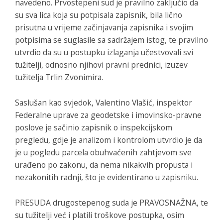
navedeno. Prvostepeni sud je pravilno zaključio da
su sva lica koja su potpisala zapisnik, bila lično
prisutna u vrijeme začinjavanja zapisnika i svojim
potpisima se suglasile sa sadržajem istog, te pravilno
utvrdio da su u postupku izlaganja učestvovali svi
tužitelji, odnosno njihovi pravni prednici, izuzev
tužitelja Trlin Zvonimira.
Saslušan kao svjedok, Valentino Vlašić, inspektor
Federalne uprave za geodetske i imovinsko-pravne
poslove je sačinio zapisnik o inspekcijskom
pregledu, gdje je analizom i kontrolom utvrdio je da
je u pogledu parcela obuhvaćenih zahtjevom sve
urađeno po zakonu, da nema nikakvih propusta i
nezakonitih radnji, što je evidentirano u zapisniku.
PRESUDA drugostepenog suda je PRAVOSNAŽNA, te
su tužitelji već i platili troškove postupka, osim