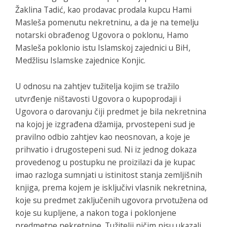
Žaklina Tadić, kao prodavac prodala kupcu Hami
Masleša pomenutu nekretninu, a da je na temelju
notarski obrađenog Ugovora o poklonu, Hamo
Masleša poklonio istu Islamskoj zajednici u BiH,
Medžlisu Islamske zajednice Konjic.
U odnosu na zahtjev tužitelja kojim se tražilo
utvrđenje ništavosti Ugovora o kupoprodaji i
Ugovora o darovanju čiji predmet je bila nekretnina
na kojoj je izgrađena džamija, prvostepeni sud je
pravilno odbio zahtjev kao neosnovan, a koje je
prihvatio i drugostepeni sud. Ni iz jednog dokaza
provedenog u postupku ne proizilazi da je kupac
imao razloga sumnjati u istinitost stanja zemljišnih
knjiga, prema kojem je isključivi vlasnik nekretnina,
koje su predmet zaključenih ugovora prvotužena od
koje su kupljene, a nakon toga i poklonjene
predmetne nekretnine. Tužitelji ničim nisu ukazali