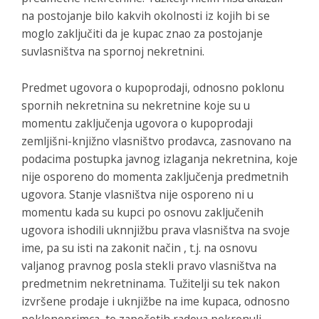
na postojanje bilo kakvih okolnosti iz kojih bi se
moglo zaključiti da je kupac znao za postojanje
suvlasništva na spornoj nekretnini.
Predmet ugovora o kupoprodaji, odnosno poklonu
spornih nekretnina su nekretnine koje su u
momentu zaključenja ugovora o kupoprodaji
zemljišni-knjižno vlasništvo prodavca, zasnovano na
podacima postupka javnog izlaganja nekretnina, koje
nije osporeno do momenta zaključenja predmetnih
ugovora. Stanje vlasništva nije osporeno ni u
momentu kada su kupci po osnovu zaključenih
ugovora ishodili uknnjižbu prava vlasništva na svoje
ime, pa su isti na zakonit način , t.j. na osnovu
valjanog pravnog posla stekli pravo vlasništva na
predmetnim nekretninama. Tužitelji su tek nakon
izvršene prodaje i uknjižbe na ime kupaca, odnosno
poklonoprimca, te započetih radova pokrenuli