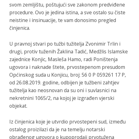
svom zemljištu, poštujući sve zakonom predviđene
procedure. Ovo je jedina istina, a sve ostalo su čiste
neistine i insinuacije, te vam donosimo pregled
činjenica.
U pravnoj stvari po tužbi tužitelja Zvonimir Trlin i
drugi, protiv tuženih Žaklina Tadić, Medžlis Islamske
zajednice Konjic, Masleša Hamo, radi Poništenja
ugovora i naknade štete, prvostepenom presudom
Općinskog suda u Konjicu, broj: 56 0 P 059261 17 P,
od 26.08.2019. godine, odbijen je tužbeni zahtjev
tužitelja kao neosnovan da su oni i suvlasnici na
nekretnini 1065/2, na kojoj je izgrađen vjerski
objekat.
Iz činjenica koje je utvrdio prvostepeni sud, između
ostalog proizilazi da je na temelju notarski
obrađenog ugovora o kupoprodaji prvotužena