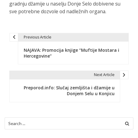
gradnju džamije u naselju Donje Selo dobivene su
sve potrebne dozvole od nadležnih organa.
Previous Article
N
NAJAVA: Promocija knjige “Muftije Mostara i
a
Hercegovine”
v
i
Next Article
g
Preporod.info: Slučaj zemljišta i džamije u
Donjem Selu u Konjicu
a
c
i
Search
for:
j