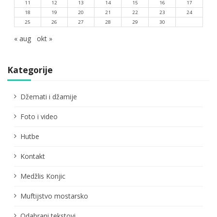
11
12
13
14
15
16
17
18
19
20
21
22
23
24
25
26
27
28
29
30
« aug
okt »
Kategorije
Džemati i džamije
Foto i video
Hutbe
Kontakt
Medžlis Konjic
Muftijstvo mostarsko
Odabrani tekstovi