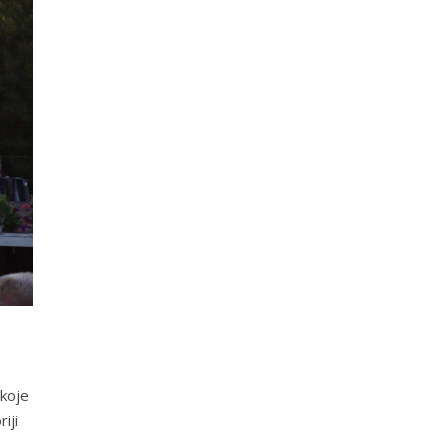
 koje
iji