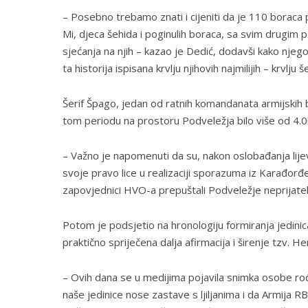
– Posebno trebamo znati i cijeniti da je 110 boraca
Mi, djeca šehida i poginulih boraca, sa svim drugim p
sjećanja na njih – kazao je Dedić, dodavši kako njegova
ta historija ispisana krvlju njihovih najmilijih – krvlju š
Šerif Špago, jedan od ratnih komandanata armijskih 
tom periodu na prostoru Podveležja bilo više od 4.00
– Važno je napomenuti da su, nakon oslobađanja lije
svoje pravo lice u realizaciji sporazuma iz Karađorđ
zapovjednici HVO-a prepuštali Podveležje neprijatelj
Potom je podsjetio na hronologiju formiranja jedin
praktično spriječena dalja afirmacija i širenje tzv. 
– Ovih dana se u medijima pojavila snimka osobe ro
naše jedinice nose zastave s ljiljanima i da Armija R