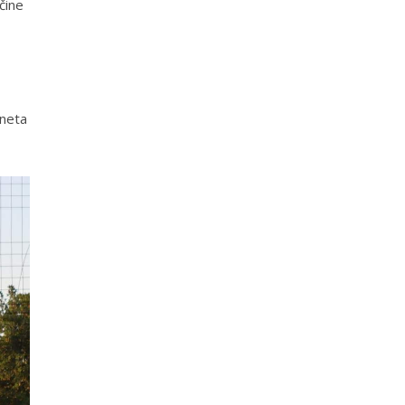
čine
aneta