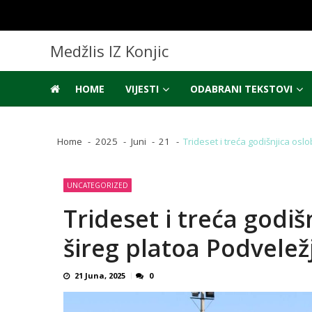
Skip
Skip
to
to
navigation
content
Medžlis IZ Konjic
HOME
VIJESTI
ODABRANI TEKSTOVI
Home
2025
Juni
21
Trideset i treća godišnjica os
UNCATEGORIZED
Trideset i treća godi
šireg platoa Podvelež
21 Juna, 2025
0