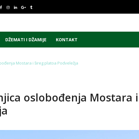
DŽEMATI I DŽAMIJE
KONTAKT
lobođenja Mostara i šireg platoa Podveležja
šnjica oslobođenja Mostara i
ja