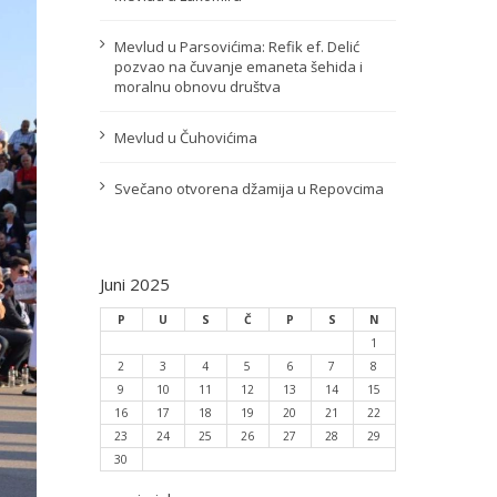
Mevlud u Parsovićima: Refik ef. Delić
pozvao na čuvanje emaneta šehida i
moralnu obnovu društva
Mevlud u Čuhovićima
Svečano otvorena džamija u Repovcima
Juni 2025
P
U
S
Č
P
S
N
1
2
3
4
5
6
7
8
9
10
11
12
13
14
15
16
17
18
19
20
21
22
23
24
25
26
27
28
29
30