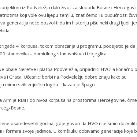
 porijeklom iz Podveležja dalo život za slobodu Bosne i Hercegovi
atriotima koji vole ovu lijepu zemlju, znat ćemo i u budućnosti čuva
 generacija neće dozvoliti da im historiju pišu neki drugi ljudi, jer
ehida.
brigada 4. korpusa, tokom obraćanja u programu, podsjetio je da 
0 stanovnika – domicilnog stanovništva i izbjeglica.
ve obale Neretve i platoa Podveležja, pripadnici HVO-a konačno ot
eva i Graca. Učesnici borbi na Podveležju dobro znaju kako su
u mimo svih vojničkih logika – kazao je Špago.
ica Armije RBiH do nivoa korpusa na prostorima Hercegovine, čime
Herceg-Bosne.
đene osamdesetih godina, gdje govori da HVO nije smio dozvoliti
BiH formira svoje jedinice. U komšiluku dobivamo generacije koje bi