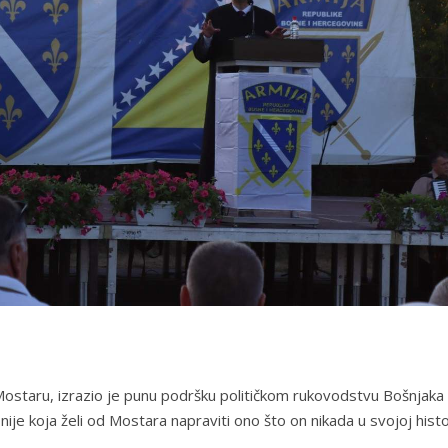
Mostaru, izrazio je punu podršku političkom rukovodstvu Bošnjaka
je koja želi od Mostara napraviti ono što on nikada u svojoj histor