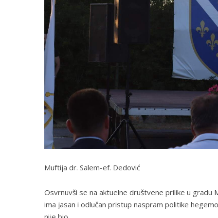
Muftija dr. Salem-ef. Dedović
Osvrnuvši se na aktuelne društvene prilike u gradu 
ima jasan i odlučan pristup naspram politike hegemoni
nije bio.