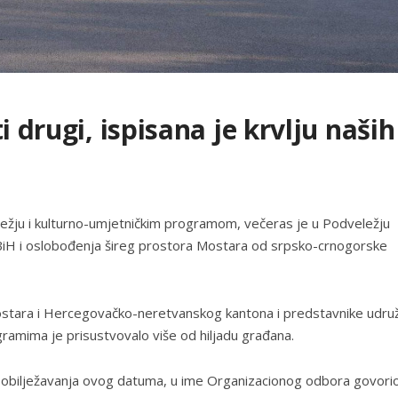
i drugi, ispisana je krvlju naših
ežju i kulturno-umjetničkim programom, večeras je u Podveležju
 BiH i oslobođenja šireg prostora Mostara od srpsko-crnogorske
Mostara i Hercegovačko-neretvanskog kantona i predstavnike udru
ramima je prisustvovalo više od hiljadu građana.
 obilježavanja ovog datuma, u ime Organizacionog odbora govorio