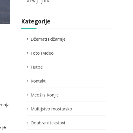
« maj
jul »
Kategorije
Džemati i džamije
Foto i video
Hutbe
Kontakt
Medžlis Konjic
ženja
Muftijstvo mostarsko
Odabrani tekstovi
 je