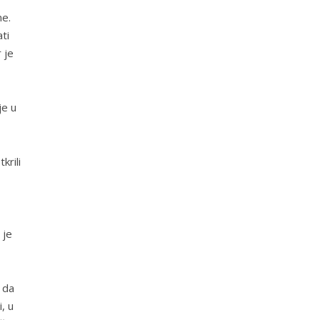
ne.
ti
 je
je u
krili
 je
 da
, u