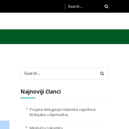
Search
for:
Search
for:
Najnoviji članci
Posjeta delegacije Islamske zajednice
Bošnjaka u Njemačkoj
Mevlud u Lukomiru