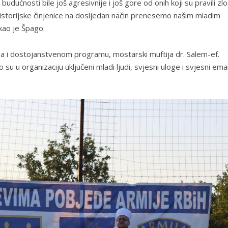
udućnosti bile još agresivnije i još gore od onih koji su pravili zlo
historijske činjenice na dosljedan način prenesemo našim mladim
kao je Špago.
a i dostojanstvenom programu, mostarski muftija dr. Salem-ef.
 su u organizaciju uključeni mladi ljudi, svjesni uloge i svjesni em