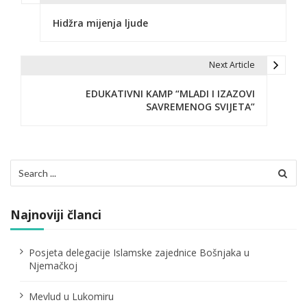
N
Hidžra mijenja ljude
a
v
Next Article
i
EDUKATIVNI KAMP “MLADI I IZAZOVI
g
SAVREMENOG SVIJETA”
a
c
Search
i
for:
j
Najnoviji članci
a
č
Posjeta delegacije Islamske zajednice Bošnjaka u
Njemačkoj
l
Mevlud u Lukomiru
a