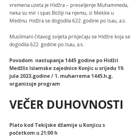
vremena uzeta je Hidžra – preseljenje Muhammeda,
neka su mir i spas Božiji na njemu, iz Mekke u
Medinu. Hidžra se dogodila 622. godine po Isau, a.s.
Muslimani čitavog svijeta prisjećaju se Hidžre koja se
dogodila 622. godine po Isau, a.s.
Povodom nastupanja 1445 godine po Hidžri
Medžlis Islamske zajednice Konjic u srijedu 19.
jula 2023.godine / 1. muharrema 1445.h.g.
organizuje program
VEČER DUHOVNOSTI
Plato kod Tekijske džamije u Konjicu s
početkom u 21:00 h