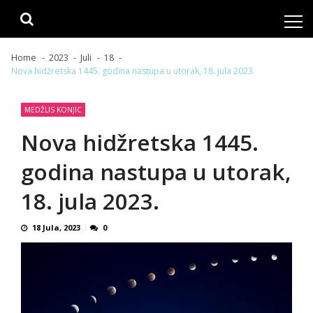
Skip
Skip
to
to
navigation
content
Home
2023
Juli
18
Nova hidžretska 1445. godina nastupa u utorak, 18. jula 2023.
MEDŽLIS KONJIC
Nova hidžretska 1445.
godina nastupa u utorak,
18. jula 2023.
18 Jula, 2023
0