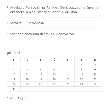
n
Mevlud u Parsovićima: Refik ef. Delić pozvao na čuvanje
emaneta šehida i moralnu obnovu društva
a
Mevlud u Čuhovićima
k
a
Svečano otvorena džamija u Repovcima
Juli 2023
P
U
S
Č
P
S
N
1
2
3
4
5
6
7
8
9
10
11
12
13
14
15
16
17
18
19
20
21
22
23
24
25
26
27
28
29
30
31
« jun
aug »